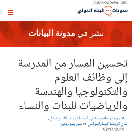
Skip
ALBANKALDAWLI.ORG
to
Main
Page
Navigation
igation
نشر في
مدونة البيانات
تحسين المسار من المدرسة
إلى وظائف العلوم
والتكنولوجيا والهندسة
والرياضيات للبنات والنساء
إليانا روبيانو ماتوليفيتش
أليسيا اموند
كاثلين بيغل
ساي كريشنا كوماراسوامي
سيرجيو ريفيرا
02/11/2019