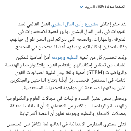
الصفحة متوفرة باللغة:
العربية
لقد حفز إطلاق
مشروع رأس المال البشري
العمل العالمي لسد
الفجوات في رأس المال البشري، وأبرز أهمية الاستثمارات في
المعرفة، والمهارات، والصحة التي تتراكم لدى البشر طوال حياتهم،
وذلك لتحقيق إمكانياتهم بوصفهم أعضاءً منتجين في المجتمع.
ويُعد تحسين كل من كمية
التعليم وجودته
أمرًا أساسيًا لتمكين
الشباب من تحقيق إمكانياتهم. ولتعليم العلوم والتكنولوجيا والهندسة
والرياضيات (STEM) أهمية بالغة ليس لتلبية احتياجات القوى
العاملة في المستقبل فحسب، بل أيضًا لإنتاج الباحثين والمبتكرين
الذين يمكنهم المساعدة في مواجهة التحديات المستعصية.
ويحظى نقص تمثيل النساء والبنات في مجالات العلوم والتكنولوجيا
والهندسة والرياضيات بالكثير من الاهتمام، إلا أن البيانات المتعلقة
بمعدلات الالتحاق بالتعليم وجودته تظهر أن القصة أكثر تباينًا.
فعلى مستوى المدارس الابتدائية في العالم، ثمة تكافؤ بين الجنسين