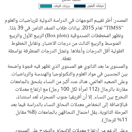
المصدر: أطر تقييم التوجهات في الدراسة الدولية للرياضيات والعلوم
"TIMSS" لعام 2015. بيانات طلاب الصف الثامن في 39 بلدًا.
وتظهر المخططات الصندوقية (Box plots) الربيع الأول والربيع
المتوسط والربيع الثالث من درجات الاختبار. وتقابل الخطوط
الطولية أقل الدرجات وأعلاها. وتمثل الدرجات المتطرفة بواسطة
نقطة.
والمستوى ما بعد الثانوي هو المستوى الذي تظهر فيه فجوة واضحة
بين الجنسين في مواد العلوم والتكنولوجيا والهندسة والرياضيات.
وعلى الصعيد العالمي، هناك عدد أكبر من النساء يلتحق بالجامعات
مقارنة بالرجال (112 امرأة لكل 100 رجل) مع ارتفاع معدلات
التخرج بين النساء. إلا أن أفريقيا جنوب الصحراء تُعد استثناءً،
فبالإضافة إلى انخفاض معدلات التحاق النساء بالدراسة فيما بعد
المرحلة الثانوية، يقل احتمال التحاقهن بالجامعات (8% مقابل
11% للرجال).
وعلى الرغم من ارتفاع معدلات الالتحاق والتخرج على المستوى