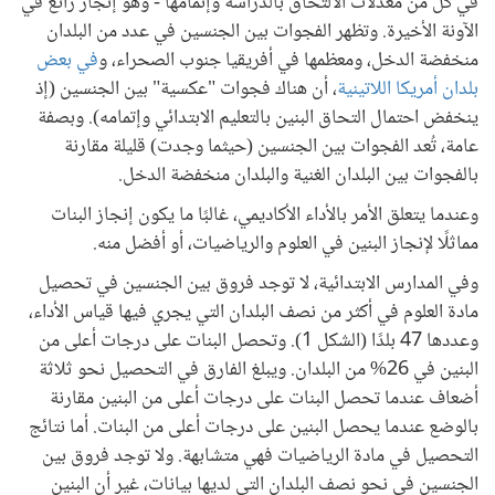
في كل من معدلات الالتحاق بالدراسة وإتمامها - وهو إنجاز رائع في
الآونة الأخيرة. وتظهر الفجوات بين الجنسين في عدد من البلدان
منخفضة الدخل، ومعظمها في أفريقيا جنوب الصحراء، و
في بعض
بلدان أمريكا اللاتينية
، أن هناك فجوات "عكسية" بين الجنسين (إذ
ينخفض احتمال التحاق البنين بالتعليم الابتدائي وإتمامه). وبصفة
عامة، تُعد الفجوات بين الجنسين (حيثما وجدت) قليلة مقارنة
بالفجوات بين البلدان الغنية والبلدان منخفضة الدخل.
وعندما يتعلق الأمر بالأداء الأكاديمي، غالبًا ما يكون إنجاز البنات
مماثلًا لإنجاز البنين في العلوم والرياضيات، أو أفضل منه.
وفي المدارس الابتدائية، لا توجد فروق بين الجنسين في تحصيل
مادة العلوم في أكثر من نصف البلدان التي يجري فيها قياس الأداء،
وعددها 47 بلدًا (الشكل 1). وتحصل البنات على درجات أعلى من
البنين في 26% من البلدان. ويبلغ الفارق في التحصيل نحو ثلاثة
أضعاف عندما تحصل البنات على درجات أعلى من البنين مقارنة
بالوضع عندما يحصل البنين على درجات أعلى من البنات. أما نتائج
التحصيل في مادة الرياضيات فهي متشابهة. ولا توجد فروق بين
الجنسين في نحو نصف البلدان التي لديها بيانات، غير أن البنين