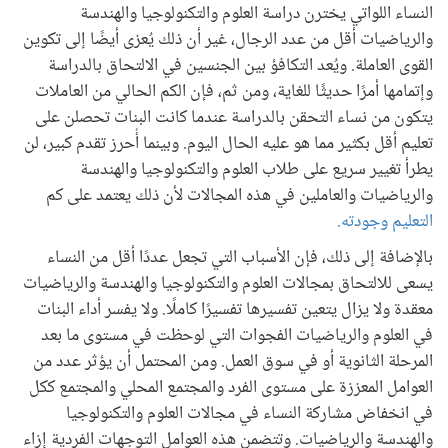
النساء اللواتي يخترن دراسة العلوم والتكنولوجيا والهندسة
والرياضيات أقل من عدد الرجال، غير أن ذلك يُعزى أيضًا إلى تكوين
القوى العاملة. ويُعد التكافؤ بين الجنسين في الالتحاق بالدراسة
وإتمامها أمرًا حديثًا للغاية، ومن ثم، فإن الكم الحالي من العاملات
يتكون من نساء التحقن بالدراسة عندما كانت البنات تحصلن على
تعليم أقل بكثير مما هو عليه الحال اليوم. وبينما أُحرز تقدم كبير، لن
يطرأ تغيير سريع على طلاب العلوم والتكنولوجيا والهندسة
والرياضيات والعاملين في هذه المجالات لأن ذلك يعتمد على كم
التعليم وجودته.
بالإضافة إلى ذلك، فإن الأسباب التي تجعل عددًا أقل من النساء
يسعى للالتحاق بمجالات العلوم والتكنولوجيا والهندسة والرياضيات
معقدة ولا يزال يتعين تفسيرها تفسيرًا كاملًا. ولا يفسر أداء البنات
في العلوم والرياضيات الفجوات التي لوحظت في مستوى ما بعد
المرحلة الثانوية أو في سوق العمل. ومن المحتمل أن يؤثر عدد من
العوامل المعززة على مستوى الفرد والمجتمع المحلي والمجتمع ككل
في انخفاض مشاركة النساء في مجالات العلوم والتكنولوجيا
والهندسة والرياضيات. وتتضمن هذه العوامل التوجهات الفردية إزاء