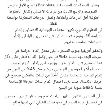
وتظهر المخططات الصندوقية (Box plots) الربيع الأول والربيع
المتوسط والربيع الثالث من درجات الاختبار. وتقابل الخطوط
الطولية أقل الدرجات وأعلاها. وتمثل الدرجات المتطرفة بواسطة
نقطة.
في التعليم الثانوي، تكون المعدلات الإجمالية للالتحاق وإتمام
الدراسة أقل، وتوجد فجوات أكبر في الدخل بين البلدان، إلا أن
الاتجاهات العامة متشابهة.
وتحقق أفريقيا جنوب الصحراء أدنى معدل إتمام الدراسة في
المرحلة الإعدادية بنسبة 43% في حين يكمل ثلثا الأطفال على الأقل
هذا المستوى في مناطق أخرى. ويوجد لدى بلدان أفريقيا جنوب
الصحراء أكبر فجوة بين الجنسين حيث يتمكن 46% من البنين من
إتمام المرحلة الإعدادية مقابل 41% من البنات. والعكس صحيح في
أمريكا اللاتينية، حيث يزيد احتمال إتمام البنات المرحلة الإعدادية
بنسبة 5 نقاط مئوية عن البنين.
وفي المستوى الثانوي، تظهر البيانات عدم وجود فروق بين الجنسين
في تحصيل مادة العلوم في نحو نصف البلدان التي لديها نظام