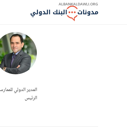
Skip
ALBANKALDAWLI.ORG
to
Main
Navigation
الرئيس