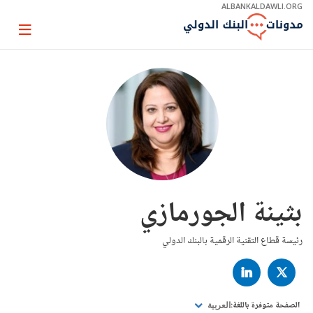
Skip
ALBANKALDAWLI.ORG
to
Main
Page
Navigation
igation
بثينة الجورمازي
رئيسة قطاع التقنية الرقمية بالبنك الدولي
LINKED
TWITTER
IN
الصفحة متوفرة باللغة:
العربية