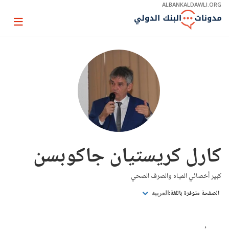
Skip
ALBANKALDAWLI.ORG
to
Main
Page
Navigation
igation
كارل كريستيان جاكوبسن
كبير أخصائي المياه والصرف الصحي
الصفحة متوفرة باللغة:
العربية