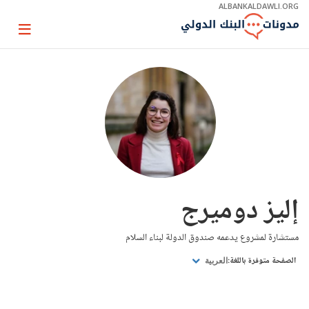
Skip
ALBANKALDAWLI.ORG
to
Main
Page
Navigation
igation
إليز دوميرج
مستشارة لمشروع يدعمه صندوق الدولة لبناء السلام
الصفحة متوفرة باللغة:
العربية