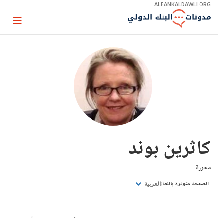
Skip
ALBANKALDAWLI.ORG
to
Main
Page
Navigation
igation
كاثرين بوند
محررة
الصفحة متوفرة باللغة:
العربية