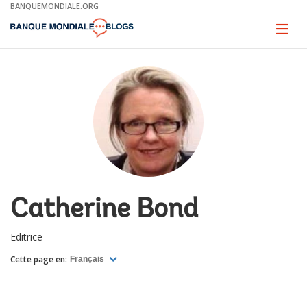
Skip
BANQUEMONDIALE.ORG
to
Main
Page
naviga
Navigation
Catherine Bond
Editrice
Cette page en:
Français