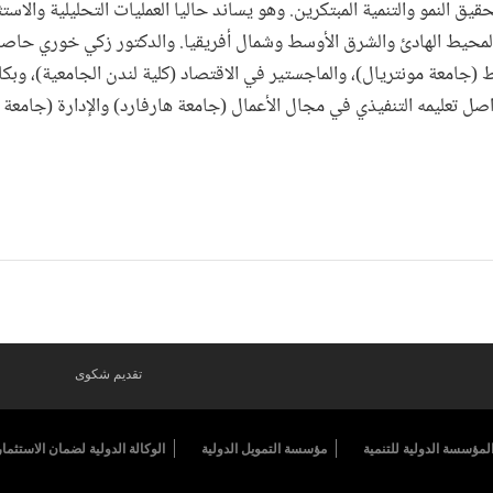
ق النمو والتنمية المبتكرين. وهو يساند حاليا العمليات التحليلية والاست
محيط الهادئ والشرق الأوسط وشمال أفريقيا. والدكتور زكي خوري حاص
 (جامعة مونتريال)، والماجستير في الاقتصاد (كلية لندن الجامعية)، وبك
تقديم شكوى
لمؤسسة الدولية للتنمية
مؤسسة التمويل الدولية
الوكالة الدولية لضمان الاستثمار