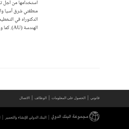
استخدامها من أجل تحقي
منطقتي شرق آسيا وال
الدكتوراه في التخطيط
الهندسة (AU). كما واصل تعليمه التنفيذي في مجال الأعمال (جامعة هارفارد) والإدارة (جامعة ماكجيل).
قانوني
الحصول على المعلومات
الوظائف
الاتصال
البنك الدولي للإنشاء والتعمير
ا