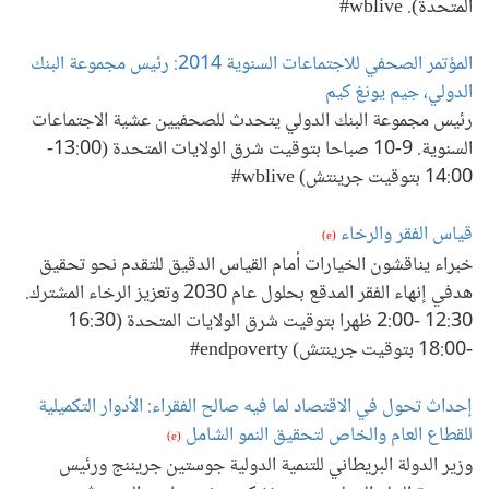
المتحدة). wblive#
المؤتمر الصحفي للاجتماعات السنوية 2014: رئيس مجموعة البنك
الدولي، جيم يونغ كيم
رئيس مجموعة البنك الدولي يتحدث للصحفيين عشية الاجتماعات
السنوية. 9-10 صباحا بتوقيت شرق الولايات المتحدة (13:00-
14:00 بتوقيت جرينتش) wblive#
قياس الفقر والرخاء
(e)
خبراء يناقشون الخيارات أمام القياس الدقيق للتقدم نحو تحقيق
هدفي إنهاء الفقر المدقع بحلول عام 2030 وتعزيز الرخاء المشترك.
12:30 -2:00 ظهرا بتوقيت شرق الولايات المتحدة (16:30
-18:00 بتوقيت جرينتش) endpoverty#
إحداث تحول في الاقتصاد لما فيه صالح الفقراء: الأدوار التكميلية
للقطاع العام والخاص لتحقيق النمو الشامل
(e)
وزير الدولة البريطاني للتنمية الدولية جوستين جريننج ورئيس