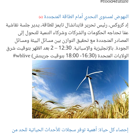
food4future#
النهوض لمستوى التحدي أمام الطاقة المتجددة
(e)
إد كروكس، رئيس تحرير فاينانشال تايمز للطاقة، يدير جلسة نقاشية
عمّا تحتاجه الحكومات والشركات وشركاء التنمية للتحول إلى
المصادر المتجددة مع تحقيق التوازن بين مسائل البيئة ومسائل
الجودة. بالإنجليزية والإسبانية. 12:30 – 2 بعد الظهر بتوقيت شرق
الولايات المتحدة (16:30- 18:00 بتوقيت جرينتش) wblive#
إحصاء كل حياة: أهمية توفر سجلات للأحداث الحياتية للحد من