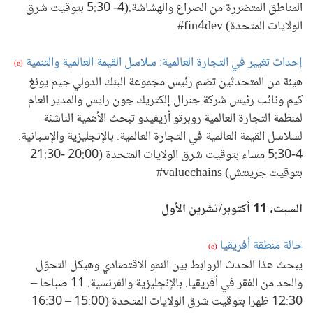
المناطق المتضررة من الصراع والهشاشة.(4- 5:30 بتوقيت شرق
الولايات المتحدة) fin4dev#
إحداث تغيير في التجارة العالمية: سلاسل القيمة العالمية والتنمية
(e)
هيئة من المتحدثين تضم رئيس مجموعة البنك الدولي جيم يونغ
كيم ونائب رئيس شركة جنرال إلكتريك جون رايس والمدير العام
لمنظمة التجارة العالمية روبرتو أزيفيدو تبحث الأهمية الناشئة
لسلاسل القيمة العالمية في التجارة العالمية. بالإنجليزية والإسبانية.
4-5:30 مساء بتوقيت شرق الولايات المتحدة (20:00 -21:30
بتوقيت جرينتش) valuechains#
السبت، 11 أكتوبر/تشرين الأول
حالة منطقة أفريقيا
(e)
يبحث هذا الحدث الروابط بين النمو الاقتصادي وهيكل التحوّل
والحد من الفقر في أفريقيا. بالإنجليزية والفرنسية. 11 صباحا –
12:30 ظهرا بتوقيت شرق الولايات المتحدة (15:00 – 16:30