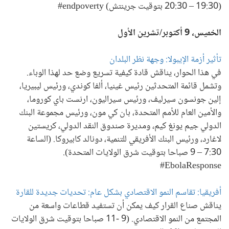
(19:30 – 20:30 بتوقيت جرينتش) endpoverty#
الخميس، 9 أكتوبر/تشرين الأول
تأثير أزمة الإيبولا: وجهة نظر البلدان
في هذا الحوار، يناقش قادة كيفية تسريع وضع حد لهذا الوباء.
وتشمل قائمة المتحدثين رئيس غينيا، ألفا كوندي، ورئيس ليبيريا،
إلين جونسون سيرليف، ورئيس سيراليون، ارنست باي كوروما،
والأمين العام للأمم المتحدة، بان كي مون، ورئيس مجموعة البنك
الدولي جيم يونغ كيم، ومديرة صندوق النقد الدولي، كريستين
لاغارد، ورئيس البنك الأفريقي للتنمية، دونالد كابيروكا. (الساعة
7:30 – 9 صباحا بتوقيت شرق الولايات المتحدة).
EbolaResponse#
أفريقيا: تقاسم النمو الاقتصادي بشكل عام: تحديات جديدة للقارة
يناقش صناع القرار كيف يمكن أن تستفيد قطاعات واسعة من
المجتمع من النمو الاقتصادي. (9 -11 صباحا بتوقيت شرق الولايات