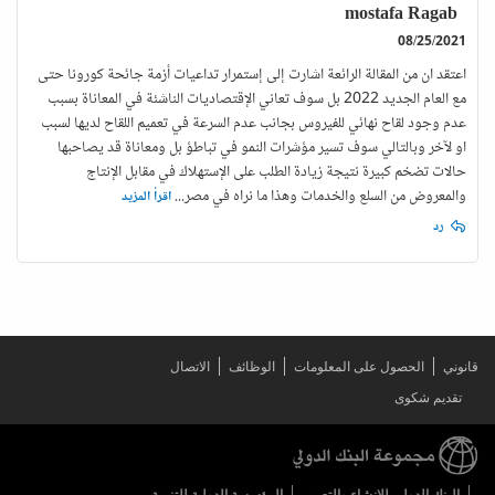
mostafa Ragab
08/25/2021
اعتقد ان من المقالة الرائعة اشارت إلى إستمرار تداعيات أزمة جائحة كورونا حتى
مع العام الجديد 2022 بل سوف تعاني الإقتصاديات الناشئة في المعاناة بسبب
عدم وجود لقاح نهائي للفيروس بجانب عدم السرعة في تعميم اللقاح لديها لسبب
او لآخر وبالتالي سوف تسير مؤشرات النمو في تباطؤ بل ومعاناة قد يصاحبها
حالات تضخم كبيرة نتيجة زيادة الطلب على الإستهلاك في مقابل الإنتاج
والمعروض من السلع والخدمات وهذا ما نراه في مصر
...
اقرأ المزيد
رد
قانوني
الحصول على المعلومات
الوظائف
الاتصال
تقديم شكوى
البنك الدولي للإنشاء والتعمير
المؤسسة الدولية للتنمية