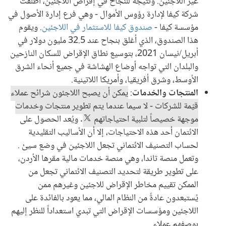
غير اللاجئين. ونتيجة للنجاح في إقراض اللاجئين، أطلقت
شركة كيفا لإدارة رؤوس الأموال - وهي فرع إدارة الأصول في
مؤسسة كيفا -
صندوق كيفا للاستثمار في اللاجئين
. ويقوم
هذا الصندوق، الذي أغلق بنجاح عند 32.5 مليون دولار في
أبريل/نيسان 2021، بتوسيع نطاق الإقراض للسكان النازحين
والبلدان التي تواجه أوضاع الهشاشة في جميع أنحاء الشرق
الأوسط، وشرق أفريقيا، وأمريكا اللاتينية.
المنتجات والخدمات
:
يمكن أن يصبح اللاجئون شرائح عملاء
قيّمة للشركات - لا سيما عندما يتم تطوير منتجات وخدمات
موجهة خصيصاً لتلبية احتياجاتهم
. ويُعد الحصول على
الائتمان أحد هذه الاحتياجات، إلا أن الأساليب التقليدية
لحساب التصنيف الائتماني تجعل اللاجئين في وضع سيئ .
وتعمل منصة تاندا، وهي منصة خدمات مالية مقرها الأردن،
على تطوير طريقة لتحديد التصنيف الائتماني تجعل من
الممكن تقييم مخاطر الإقراض للاجئين وغيرهم ممن
يُستبعدون عادةً من النظام المالي، مما يعود بالفائدة على
اللاجئين ومؤسسات الإقراض التي تبدي استعداداً للنظر إليهم
بوصفهم عملاء.