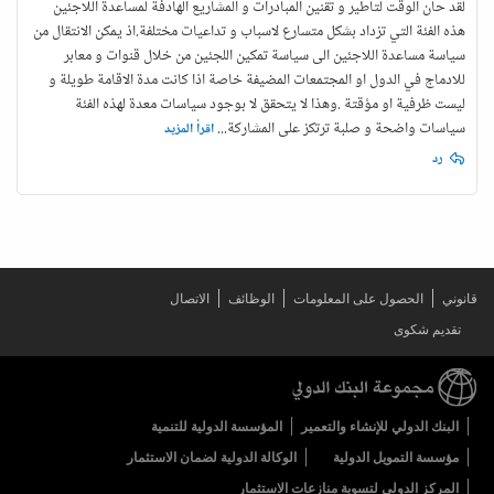
لقد حان الوقت لتاطير و تقنين المبادرات و المشاريع الهادفة لمساعدة اللاجئين
هذه الفئة التي تزداد بشكل متسارع لاسباب و تداعيات مختلفة.اذ يمكن الانتقال من
سياسة مساعدة اللاجئين الى سياسة تمكين اللجئين من خلال قنوات و معابر
للادماج في الدول او المجتمعات المضيفة خاصة اذا كانت مدة الاقامة طويلة و
ليست ظرفية او مؤقتة .وهذا لا يتحقق لا بوجود سياسات معدة لهذه الفئة
سياسات واضحة و صلبة ترتكز على المشاركة
...
اقرأ المزيد
رد
قانوني
الحصول على المعلومات
الوظائف
الاتصال
تقديم شكوى
البنك الدولي للإنشاء والتعمير
المؤسسة الدولية للتنمية
مؤسسة التمويل الدولية
الوكالة الدولية لضمان الاستثمار
المركز الدولي لتسوية منازعات الاستثمار