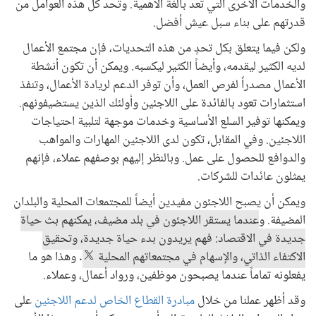
والخدمات الأخرى التي تُعد بالغة الأهمية. وتحد كل هذه العوامل من
قدرتهم على بناء سبل عيش أفضل.
ولكن فيما يتعلق بكل تحدٍ من هذه التحديات، فإن مجتمع الأعمال
لديه الكثير ليقدمه، وأيضاً الكثير ليكسبه. ويمكن أن تكون أنشطة
الأعمال مصدراً لفرص العمل، وأن توفر الدعم لريادة الأعمال، وتنفذ
استثمارات تعود بالفائدة على اللاجئين وأولئك الذين يستضيفونهم.
ويمكنها توفير السلع الأساسية وخدمات موجهة لتلبية احتياجات
اللاجئين. وفي المقابل، تكون لدى اللاجئين المهارات والمواهب
والدوافع للحصول على عمل. وبالنظر إليهم بوصفهم عملاء، فإنهم
يمثلون عائدات للشركات.
ويمكن أن يصبح اللاجئون مفيدين أيضاً للمجتمعات المحلية والبلدان
المضيفة. و
عندما يستقر اللاجئون في بلد مضيف، يمكنهم بث حياة
جديدة في الاقتصاد: فهم يريدون بدء حياة جديدة، وتحقيق
الاكتفاء الذاتي، والإسهام في مجتمعاتهم المحلية
. وهذا هو ما
يفعلونه تماماً عندما يصبحون موظفين، ورواد أعمال، وعملاء.
وقد أظهر عملنا من خلال
مبادرة القطاع الخاص لدعم اللاجئين
على