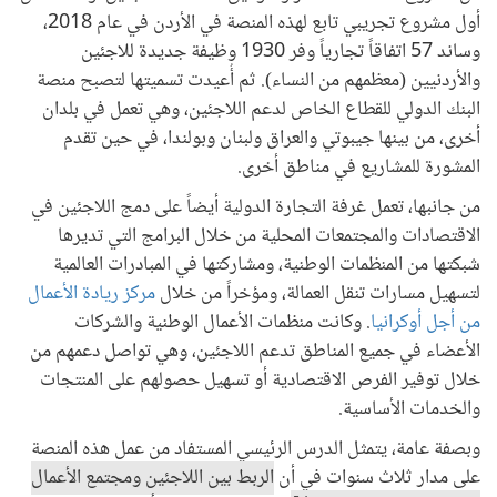
أول مشروع تجريبي تابع لهذه المنصة في الأردن في عام 2018،
وساند 57 اتفاقاً تجارياً وفر 1930 وظيفة جديدة للاجئين
والأردنيين (معظمهم من النساء). ثم أُعيدت تسميتها لتصبح منصة
البنك الدولي للقطاع الخاص لدعم اللاجئين، وهي تعمل في بلدان
أخرى، من بينها جيبوتي والعراق ولبنان وبولندا، في حين تقدم
المشورة للمشاريع في مناطق أخرى.
من جانبها، تعمل غرفة التجارة الدولية أيضاً على دمج اللاجئين في
الاقتصادات والمجتمعات المحلية من خلال البرامج التي تديرها
شبكتها من المنظمات الوطنية، ومشاركتها في المبادرات العالمية
لتسهيل مسارات تنقل العمالة، ومؤخراً من خلال
مركز ريادة الأعمال
من أجل أوكرانيا
. وكانت منظمات الأعمال الوطنية والشركات
الأعضاء في جميع المناطق تدعم اللاجئين، وهي تواصل دعمهم من
خلال توفير الفرص الاقتصادية أو تسهيل حصولهم على المنتجات
والخدمات الأساسية.
وبصفة عامة، يتمثل الدرس الرئيسي المستفاد من عمل هذه المنصة
على مدار ثلاث سنوات في أن
الربط بين اللاجئين ومجتمع الأعمال