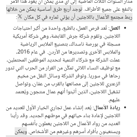
مدار السنوات الثلاث الماضية إلى أي مدى يمكن أن يعود هذا الأمر
بالنفع على جميع الأطراف.
توجد أربع طرق أساسية يمكن من خلالها
ربط مجتمع الأعمال باللاجئين أن يؤتي ثماره في كل مكان
:
العمل
: تُعد فرص العمل، بالطبع، واحدة من أكبر احتياجات
اللاجئين. وتقوم شركة جرش القابضة، وهي شركة أمريكية
مسجلة في بورصة ناسداك، بتصنيع الملابس الرياضية
والملابس الأخرى وتصديرها من الأردن. في عام 2016،
عملت الشركة مع شركاء التنمية لتحديد الموظفين المحتملين،
مع توظيف النساء اللاتي تمكَّن من الفرار من الحرب التي تدور
رحاها في سوريا. وتوفر الشركة وسائل النقل من مخيم
الزعتري للاجئين إلى مصانعها بالقرب من عمّان، وتواصل
تشغيل اللاجئين، الذين أثبتوا أنهم عمال منتجون ويُعتمد
عليهم.
ريادة الأعمال
: يُعد إنشاء عمل تجاري الخيار الأول للعديد من
اللاجئين لإعادة بناء حياتهم في موطنهم الجديد. وقد رأينا
العديد من رواد الأعمال من اللاجئين يعملون بأنفسهم
ويستعينون بأفراد أسرهم وغيرهم من الأشخاص.
ويمكن