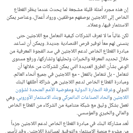
إن هذه مجرد أمثلة قليلة مشجعة لما يحدث عندما ينظر القطاع
الخاص إلى اللاجئين بوصفهم موظفين، ورواد أعمال، وعناصر يمكن
الاستثمار فيها، وعملاء.
لكن غالباً ما لا تعرف الشركات كيفية التعامل مع اللاجئين حتى
يتسنى لهم معاً توفير فرص اقتصادية جديدة. ويمكن أن تساعد
مبادرة القطاع الخاص لدعم اللاجئين في سد الفجوة المعرفية من
خلال تحديد المعرفة والخبرات وتحليلها وتشاركها، ورفع مستوى
الوعي بشأن الطرق العديدة التي يمكن للشركات من خلالها أن
تتعامل - بل تتعامل بالفعل - مع اللاجئين في جميع أنحاء العالم.
ومبادرة القطاع الخاص لدعم اللاجئين هي شراكة أطلقها البنك
الدولي و
غرفة التجارة الدولية
و
مفوضية الأمم المتحدة لشؤون
اللاجئين
و
اتحاد الصناعات الدانمركي
و
بنك الاستثمار الأوروبي
. وهي
تعمل بشكل وثيق مع شبكة متنامية من الشركاء من القطاع الخاص
والمالي والخيري والمؤسسي.
تُعد مشاركة البنك في مبادرة القطاع الخاص لدعم اللاجئين جزءاً
من مشروع منصة الاستثمار والتوفيق لمساندة اللاجئين. وقد تأسس