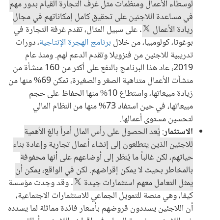
لوسطاء الأعمال ومنظمات مثل غرف التجارة القيام بدور مهم
في مساعدة اللاجئين على تحقيق كامل إمكاناتهم في مجال
ريادة الأعمال
. على سبيل المثال، تقدم غرفة التجارة في
بوغوتا، كولومبيا، من خلال
برنامج الهجرة الإنتاجية
، دورات
تدريبية للاجئين من فنزويلا وتقدم الدعم لهم. ومنذ عام
2019، عاد هذا البرنامج بالنفع على أكثر من 160 منشأة من
منشآت الأعمال متناهية الصغر والصغيرة، تمكن 69% منها من
زيادة مبيعاتها، واستطاع 10% منها الحفاظ على حجم
مبيعاتها، في حين استفاد 73% منها من النظام المالي
لتحسين مستوى أعمالها.
الاستثمار
:
يُعد الحصول على رأس المال أمراً بالغ الأهمية
للاجئين الذين يتطلعون إلى إنشاء أعمال تجارية وإعادة بناء
حياتهم، لكن غالباً ما يُنظر إلى أوضاعهم على أنها محفوفة
بالمخاطر بحيث لا يمكن إقراضهم. لكن في الواقع، يمكن أن
يمثل التعامل معهم استثمارات جيدة
. وقد وجدت مؤسسة
كيفا، وهي منصة للتمويل الجماعي للاستثمارات الاجتماعية،
أن اللاجئين يسددون قروضهم بأسعار فائدة مماثلة لما يسدده