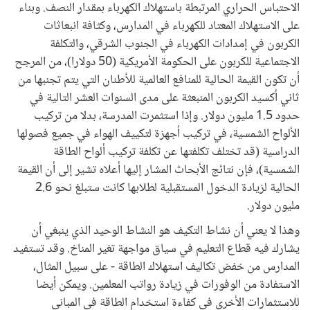
الاحتباس الحراري المرتبطة باستهلاك الكهرباء بمقدار النصف. وبناء
على الاستهلاك المعتاد للكهرباء في المدارس، وكثافة انبعاثات
الكربون في إمدادات الكهرباء في الجنوب الشرقي، والتكلفة
الاجتماعية للكربون على الحكومة الأمريكية (50 دولارا)، من المرجح
أن تكون القيمة الحالية للمنافع العالمية للأطنان التي يتم تجنبها من
ثاني أكسيد الكربون المنبعثة على مدى السنوات العشر التالية في
حدود 1.5 مليون دولار. وإذا استثمرت المدرسة، بدلا من تركيب
الألواح الشمسية، في تركيب أجهزة لتكييف الهواء في جميع فصولها
الدراسية (قد تختلف تكلفتها عن تكلفة تركيب ألواح الطاقة
الشمسية)، فإن نتائج الأبحاث المشار إليها أعلاه تشير إلى أن القيمة
الحالية لزيادة الدخول المستقبلية لطلابها كانت ستبلغ نحو 2.6
مليون دولار.
وهذا لا يعني أن نشاط التكيف هو النشاط الوحيد الذي ينبغي أن
يشارك فيه قطاع التعليم في سياق مواجهة تغير المناخ. وقد تستفيد
المدارس من خفض تكاليف استهلاك الطاقة - على سبيل المثال،
الاستفادة من الوفورات في زيادة رواتب المعلمين. ويمكن أيضا
للاستثمارات الأخرى في كفاءة استخدام الطاقة في المباني