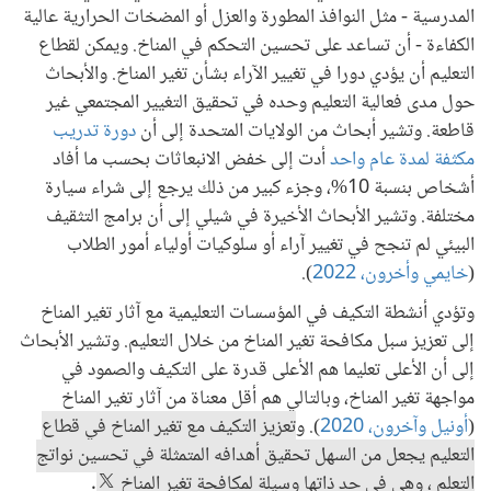
المدرسية - مثل النوافذ المطورة والعزل أو المضخات الحرارية عالية
الكفاءة - أن تساعد على تحسين التحكم في المناخ. ويمكن لقطاع
التعليم أن يؤدي دورا في تغيير الآراء بشأن تغير المناخ. والأبحاث
حول مدى فعالية التعليم وحده في تحقيق التغيير المجتمعي غير
قاطعة. وتشير أبحاث من الولايات المتحدة إلى أن
دورة تدريب
مكثفة لمدة عام واحد
أدت إلى خفض الانبعاثات بحسب ما أفاد
أشخاص بنسبة 10%، وجزء كبير من ذلك يرجع إلى شراء سيارة
مختلفة. وتشير الأبحاث الأخيرة في شيلي إلى أن برامج التثقيف
البيئي لم تنجح في تغيير آراء أو سلوكيات أولياء أمور الطلاب
(
خايمي وأخرون، 2022
).
وتؤدي أنشطة التكيف في المؤسسات التعليمية مع آثار تغير المناخ
إلى تعزيز سبل مكافحة تغير المناخ من خلال التعليم. وتشير الأبحاث
إلى أن الأعلى تعليما هم الأعلى قدرة على التكيف والصمود في
مواجهة تغير المناخ، وبالتالي هم أقل معناة من آثار تغير المناخ
(
أونيل وآخرون، 2020
). و
تعزيز التكيف مع تغير المناخ في قطاع
التعليم يجعل من السهل تحقيق أهدافه المتمثلة في تحسين نواتج
التعلم ، وهي في حد ذاتها وسيلة لمكافحة تغير المناخ
.