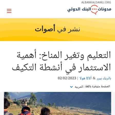
Skip
ALBANKALDAWLI.ORG
to
Main
Page
Navigation
igation
نشر في
أصوات
التعليم وتغير المناخ: أهمية
الاستثمار في أنشطة التكيف
باتريك بيرر
ألاكا هولا
02/02/2023
الصفحة متوفرة باللغة:
العربية