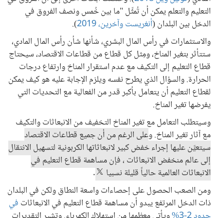
التعليم والتعلم يمكن أن تُمثِّل "ما بين خُمس ونصف الفروق في
الدخل بين البلدان (
أنغريست وآخرين، 2019
).
والاستثمارات في رأس المال البشري، شأنها شأن رأس المال المادي،
ستتأثر بتغير المناخ، ومِثل كل قطاع من قطاعات الاقتصاد، سيحتاج
قطاع التعليم إلى التكيف مع عدم استقرار المناخ وارتفاع درجات
الحرارة. والسؤال الذي يطرح نفسه ويلزم الإجابة عليه هو كيف يمكن
لقطاع التعليم أن يتعامل بأكبر قدر من الفعالية مع التحديات التي
يفرضها تغير المناخ.
وسيتطلب التعامل مع تغير المناخ التخفيف من الانبعاثات والتكيف
مع آثار تغير المناخ. و
على الرغم من أن جميع قطاعات الاقتصاد
سيتعيَّن عليها إجراء خفض كبير لانبعاثاتها الكربونية لتسهيل الانتقال
إلى عالم منخفض الانبعاثات ، فإن مساهمة قطاع التعليم في
الانبعاثات العالمية حالياً قليلة نسبيا
.
ومن الصعب الحصول على إحصاءات واسعة النطاق ولكن في البلدان
ذات الدخل المرتفع يبدو أن مساهمة قطاع التعليم في الانبعاثات
في
حدود 2-3%
ويأتي معظمها من استهلاك الكهرباء. وتشير التقديرات