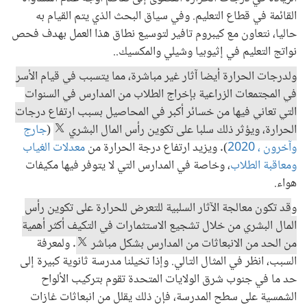
القائمة في قطاع التعليم. وفي سياق البحث الذي يتم القيام به
حاليا، نتعاون مع كيبروم تافير لتوسيع نطاق هذا العمل بهدف فحص
نواتج التعليم في إثيوبيا وشيلي والمكسيك..
ولدرجات الحرارة أيضا آثار غير مباشرة، مما يتسبب في قيام الأسر
في المجتمعات الزراعية بإخراج الطلاب من المدارس في السنوات
التي تعاني فيها من خسائر أكبر في المحاصيل بسبب ارتفاع درجات
الحرارة، ويؤثر ذلك سلبا على تكوين رأس المال البشري
(
جارج
وآخرون ، 2020
). ويزيد ارتفاع درجة الحرارة من
معدلات الغياب
ومعاقبة الطلاب
، وخاصة في المدارس التي لا يتوفر فيها مكيفات
هواء.
و
قد تكون معالجة الآثار السلبية للتعرض للحرارة على تكوين رأس
المال البشري من خلال تشجيع الاستثمارات في التكيف أكثر أهمية
من الحد من الانبعاثات من المدارس بشكل مباشر
. ولمعرفة
السبب، انظر في المثال التالي. وإذا تخيلنا مدرسة ثانوية كبيرة إلى
حد ما في جنوب شرق الولايات المتحدة تقوم بتركيب الألواح
الشمسية على سطح المدرسة، فإن ذلك يقلل من انبعاثات غازات