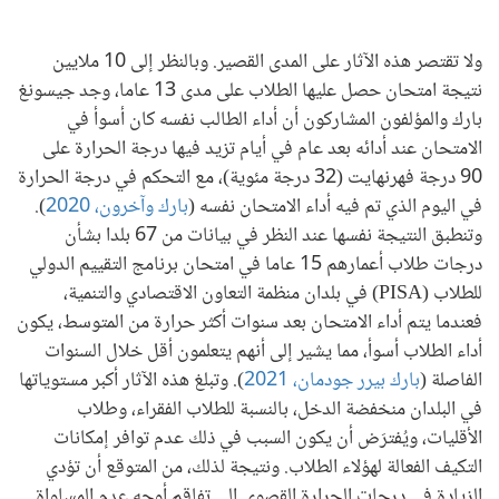
ولا تقتصر هذه الآثار على المدى القصير. وبالنظر إلى 10 ملايين
نتيجة امتحان حصل عليها الطلاب على مدى 13 عاما، وجد جيسونغ
بارك والمؤلفون المشاركون أن أداء الطالب نفسه كان أسوأ في
الامتحان عند أدائه بعد عام في أيام تزيد فيها درجة الحرارة على
90 درجة فهرنهايت (32 درجة مئوية)، مع التحكم في درجة الحرارة
في اليوم الذي تم فيه أداء الامتحان نفسه (
بارك وآخرون، 2020
).
وتنطبق النتيجة نفسها عند النظر في بيانات من 67 بلدا بشأن
درجات طلاب أعمارهم 15 عاما في امتحان برنامج التقييم الدولي
للطلاب (PISA) في بلدان منظمة التعاون الاقتصادي والتنمية،
فعندما يتم أداء الامتحان بعد سنوات أكثر حرارة من المتوسط، يكون
أداء الطلاب أسوأ، مما يشير إلى أنهم يتعلمون أقل خلال السنوات
الفاصلة (
بارك بيرر جودمان، 2021
). وتبلغ هذه الآثار أكبر مستوياتها
في البلدان منخفضة الدخل، بالنسبة للطلاب الفقراء، وطلاب
الأقليات، ويُفترَض أن يكون السبب في ذلك عدم توافر إمكانات
التكيف الفعالة لهؤلاء الطلاب. ونتيجة لذلك، من المتوقع أن تؤدي
الزيادة في درجات الحرارة القصوى إلى تفاقم أوجه عدم المساواة