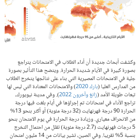
وكشفت أبحاث جديدة أن أداء الطلاب في الامتحانات يتراجع
بصورة كبيرة في الأيام شديدة الحرارة. ويتضح هذا التأثير بصورة
جلية في الامتحانات المصيرية التي بناء على نتائجها يتخرج الطلاب
من المدارس العليا (
بارك 2020
) والامتحانات المعتادة التي ليس لها
تبعات طويلة الأمد (
زانغ وآخرون 2022
). وفي مدينة نيويورك،
تراجع الأداء في امتحانات تم إجراؤها في أيام بلغت فيها درجة
الحرارة 90 درجة فهرنهايت (32 درجة مئوية) أو أكثر بنحو 13%
من الانحراف معياري. وزيادة درجة الحرارة في يوم الامتحان بنحو
5 درجات فهرنهايت (2.7 درجة مئوية) تقلل من احتمال التخرج
بنسبة 5% تقريبا. وفي الصين، تشير بيانات من 14 مليون امتحان