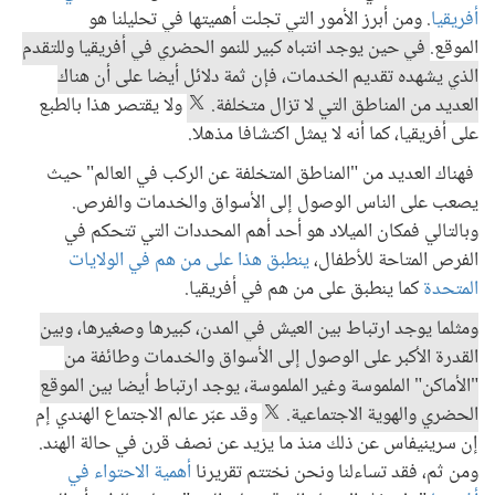
أفريقيا
. ومن أبرز الأمور التي تجلت أهميتها في تحليلنا هو
الموقع.
في حين يوجد انتباه كبير للنمو الحضري في أفريقيا وللتقدم
الذي يشهده تقديم الخدمات، فإن ثمة دلائل أيضا على أن هناك
العديد من المناطق التي لا تزال متخلفة.
ولا يقتصر هذا بالطبع
على أفريقيا، كما أنه لا يمثل اكتشافا مذهلا.
فهناك العديد من "المناطق المتخلفة عن الركب في العالم" حيث
يصعب على الناس الوصول إلى الأسواق والخدمات والفرص.
وبالتالي فمكان الميلاد هو أحد أهم المحددات التي تتحكم في
الفرص المتاحة للأطفال،
ينطبق هذا على من هم في الولايات
المتحدة
كما ينطبق على من هم في أفريقيا.
ومثلما يوجد ارتباط بين العيش في المدن، كبيرها وصغيرها، وبين
القدرة الأكبر على الوصول إلى الأسواق والخدمات وطائفة من
"الأماكن" الملموسة وغير الملموسة، يوجد ارتباط أيضا بين الموقع
الحضري والهوية الاجتماعية.
وقد عبّر عالم الاجتماع الهندي إم
إن سرينيفاس عن ذلك منذ ما يزيد عن نصف قرن في حالة الهند.
ومن ثم، فقد تساءلنا ونحن نختتم تقريرنا
أهمية الاحتواء في