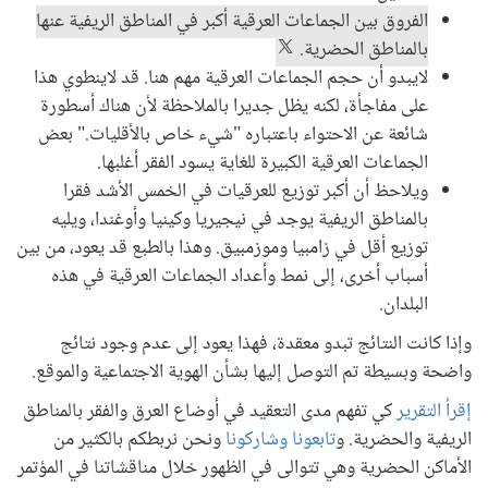
الفروق بين الجماعات العرقية أكبر في المناطق الريفية عنها
بالمناطق الحضرية.
لايبدو أن حجم الجماعات العرقية مهم هنا. قد لاينطوي هذا
على مفاجأة، لكنه يظل جديرا بالملاحظة لأن هناك أسطورة
شائعة عن الاحتواء باعتباره "شيء خاص بالأقليات." بعض
الجماعات العرقية الكبيرة للغاية يسود الفقر أغلبها.
ويلاحظ أن أكبر توزيع للعرقيات في الخمس الأشد فقرا
بالمناطق الريفية يوجد في نيجيريا وكينيا وأوغندا، ويليه
توزيع أقل في زامبيا وموزمبيق. وهذا بالطبع قد يعود، من بين
أسباب أخرى، إلى نمط وأعداد الجماعات العرقية في هذه
البلدان.
وإذا كانت النتائج تبدو معقدة، فهذا يعود إلى عدم وجود نتائج
واضحة وبسيطة تم التوصل إليها بشأن الهوية الاجتماعية والموقع.
إقرأ التقرير
كي تفهم مدى التعقيد في أوضاع العرق والفقر بالمناطق
الريفية والحضرية. و
تابعونا وشاركونا
ونحن نربطكم بالكثير من
الأماكن الحضرية وهي تتوالى في الظهور خلال مناقشاتنا في المؤتمر