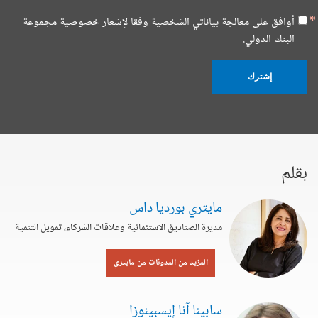
أوافق على معالجة بياناتي الشخصية وفقا
لإشعار خصوصية مجموعة
البنك الدولي.
إشترك
بقلم
مايتري بورديا داس
مديرة الصناديق الاستئمانية وعلاقات الشركاء، تمويل التنمية
المزيد من المدونات من مايتري
سابينا آنا إيسبينوزا