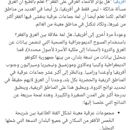
أفريقيا
"هل يؤثر الانتماء العرقي على الفقر"؟ نعلم بالطبع أن العرق
مسألة شائكة - ليس فقط في أفريقيا، بل أيضا في العديد من مناطق
العالم. لكننا نعلم أيضا أن ثمة جماعات عرقية يتفشى فيها الفقر أكثر
من غيرها، وتكاد تتكتل في مناطق معينة من العالم.
وعودةً مرة أخرى إلى أفريقيا، هل ثمة علاقة بين العرق والفقر؟
باستخدام المسوح الديموجرافية والصحية التي تتضمن بيانات عن
العرق والثروة (استنادا إلى ملكية الأسرة لأصول محددة)، قمنا
بتحليل بيانات من تسعة بلدان، من بينها جمهورية الكونغو
الديمقراطية وكينيا ومالاوي وموزمبيق ونيجيريا وسيراليون وجنوب
أفريقيا وأوغندا وزامبيا. وبالنظر إلى أكبر عشر جماعات عرقية في
المناطق الريفية والحضرية بكل بلد، وجدنا أن العرق لايهم حقيقةً في
تحديد نواتج الثروة، وينطبق هذا على المناطق الريفية، وينطبق
بدرجة أكبر على المدن الصغيرة والكبيرة. وهذه لمحة سريعة عن
النتائج التي خلصنا إليها:
مجموعات عرقية معينة تشكل الفئة الطاغية بين شريحة
الخُمس الأفقر من السكان في جميع البلدان التسعة التي شملها
التحليل.