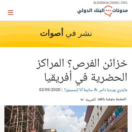
Skip
ALBANKALDAWLI.ORG
to
Main
Page
Navigation
igation
نشر في
أصوات
خزائن الفرص؟ المراكز
الحضرية في أفريقيا
مايتري بورديا داس
سابينا آنا إيسبينوزا
02/05/2020
الصفحة متوفرة باللغة:
العربية