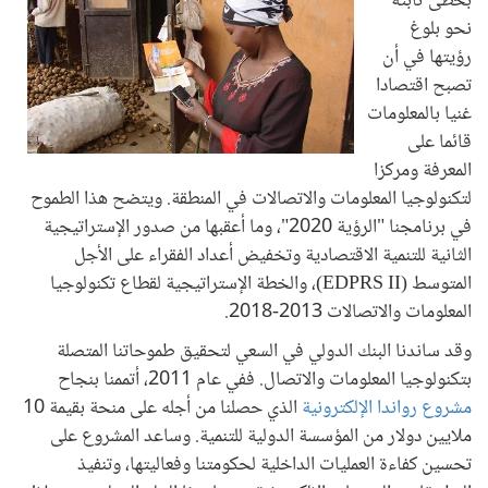
بخطى ثابتة
نحو بلوغ
رؤيتها في أن
تصبح اقتصادا
غنيا بالمعلومات
قائما على
المعرفة ومركزا
لتكنولوجيا المعلومات والاتصالات في المنطقة. ويتضح هذا الطموح
في برنامجنا "الرؤية 2020"، وما أعقبها من صدور الإستراتيجية
الثانية للتنمية الاقتصادية وتخفيض أعداد الفقراء على الأجل
المتوسط (EDPRS II)، والخطة الإستراتيجية لقطاع تكنولوجيا
المعلومات والاتصالات 2013-2018.
وقد ساندنا البنك الدولي في السعي لتحقيق طموحاتنا المتصلة
بتكنولوجيا المعلومات والاتصال. ففي عام 2011، أتممنا بنجاح
مشروع رواندا الإلكترونية
الذي حصلنا من أجله على منحة بقيمة 10
ملايين دولار من المؤسسة الدولية للتنمية. وساعد المشروع على
تحسين كفاءة العمليات الداخلية لحكومتنا وفعاليتها، وتنفيذ