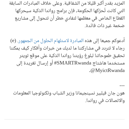
المزيد بقدر أكبر قليلا من الشفافية. وعلى خلاف المبادرات السابقة
التي كانت تُحرِّكها الحكومة، فإن برامج رواندا الذكية سيحركها
القطاع الخاص في معظمها لتفادي خطر أن تتحول إلى مشاريع
ضخمة غير ذات فائدة.
أدعوكم جميعا إلى هذه
المبادرة لاستلهام الحلول من الجمهور
. (e)
رجاء لا تتردد في مشاركتنا ما لديك من خبرات وأفكار كيف يمكننا
تحقيق طموحاتنا لبلوغ رؤيتنا رواندا الذكية على موقع تويتر
مستخدما هاشتاج SMARTRwanda# أو إرسال تغريدة إلى
MyictRwanda@.
---
هون جان فيلبير نسينجيمانا وزير الشباب وتكنولوجيا المعلومات
والاتصالات في رواندا.