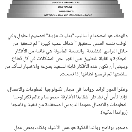
والهدف هو استخدام أساليب "بدايات هزيلة" لتصميم الحلول وفي
الوقت نفسه السعي لتحقيق "أهداف عملية كبيرة" لم تتحقق من
خلال البرامج التقليدية. والنتيجة المأمولة هي قائمة من الأفكار
المبتكرة والقابلة للتطبيق على الفور لحل المشكلات في كل قطاع.
وينبغي أن تكون هذه الأفكار قابلة للتنفيذ بسرعة والاختبار للتأكد من
سلامتها ثم توسيع نطاقها إذا نجحت.
ونظرا للدور الرائد لرواندا في مجال تكنولوجيا المعلومات والاتصال،
فإننا نأمل أن نشاطر أشقاءنا الأفارقة خصوصا وعالم تكنولوجيا
المعلومات والاتصال عموما الدروس المستفادة من تنفيذ برنامجنا
(رواندا الذكية).
ومحور برنامج رواندا الذكية هو عمل الأشياء بذكاء، بمعنى عمل