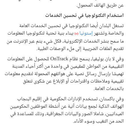
عن طريق الهاتف المحمول.
استخدام التكنولوجيا في تحسين الخدمات
تستغل البلدان أيضا التكنولوجيا في تحسين الخدمات العامة
والخاصة.وتشتهر
إستونيا
ببناء بنية تحتية لتكنولوجيا المعلومات
(e)
ما سمح بنشر الخدمات الإلكترونية، فكل شيء يتم عبر الإنترنت من
تقديم الملفات الضريبية إلى ملء الوصفات الطبية.
وفي لا باز، بوليفيا، يسمح نظام OnTrack للحصول على المعلومات
التقييمية من المواطن للمقيمين في واحدة من أكثر أحياء المدينة
تهميشا بإرسال رسائل نصية على هواتفهم المحمولة لتقديم معلومات
تقييمية وملاحظات واقتراحات أو الإبلاغ عن شكوى تتعلق
بالخدمات العامة.
وفي باكستان، تستخدم الإدارات الحكومية في إقليم البنجاب
الهواتف الذكية لجمع بيانات آنية عن أنشطة الموظفين الحكوميين
الميدانيين، شاملا الصور والبيانات الجغرافية، وذلك للمساعدة في
الحد من التغيب وسوء الأداء.