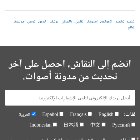
التنمية الرقمية
الحوكمة
إستونيا
الفلبين
باكستان
بوليفيا
توغو
تونس
مولدوفا
العالم
انضم إلى النقاش، احصل على آخر
تحديث من مدونة أصوات.
E-
mail:
لغات:
English
Français
Español
العربية
Indonesian
日本語
中文
Русский