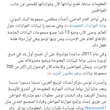
المعلومات سابقا، تفتح بياناتها الآن وموازناتها للفحص من جانب
المواطنين.
وفي أواخر العام الماضي، أنشأت منظمتي، مجموعة البنك الدولي،
بوابة الموازنات المفتوحة
، وهي مستودع لبيانات الموازنات حول
(e)
العالم. وحتى الآن، وضع 13 بلدا جميع مجموعات البيانات الخاصة
بالإنفاق العام على الإنترنت، ومن بينها توجو وهي أول دولة هشة
تفعل ذلك.
وفي عام 2011، ساعدنا مولدوفا على أن تصبح أول بلد في شرق
أوروبا يدشن بوابة للبيانات المفتوحة ويضع مصروفاته على
الإنترنت. ويمكن للمواطنين والإعلام الآن الوصول إلى أكثر من 700
مجموعة بيانات،
وهم يطلبون المزيد
.
(e)
وأصدرت تونس، مركز أحداث الربيع العربي، حديثا دستورا جديدا
وتعد حاليا أول بوابة لبيانات الموازنة المفتوحة في الشرق الأوسط
وشمال أفريقيا. وقد اتخذت تونس خطوات نحو مشاركة المواطن
عن طريق إعداد برامج لموازنة المواطن وقيادة المجتمع المدني مثل
Marsoum41
وذلك لمساندة طلبات تبادل المعلومات بما في ذلك