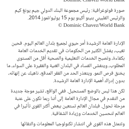
صورة فوتوغرافية: رئيس مجموعة البنك الدولي جيم يونغ كيم
والرئيس الفلبيني بنينو أكينو يوم 15 يوليو/تموز 2014.
Dominic Chavez/World Bank ©
الإدارة العامة الرشيدة أمر حيوي لجميع بلدان العالم اليوم. فحين
تغيب، يفشل الكثير من الحكومات في تقديم الخدمات العامة
بكفاءة، وتصبح الخدمات التعليمية والصحية أقل من المستوى
المطلوب، ويتفشى الفساد في البلدان الغنية والفقيرة على السواء، ما
يخنق فرص النمو. ويتعذر الحد من الفقر المدقع، ناهيك عن إنهائه،
بدون إدراك أهمية الإدارة العامة الرشيدة.
لكن هذا ليس بالوضع المستحيل. ففي الواقع، تشير موجة جديدة
من التقدم في مجال الإدارة العامة إلى أننا ربما نكون على عتبة
مرحلة تحول. فبلدان العالم تستعين ببعض أكثر القوى تأثيرا في
العالم لتحسين الخدمات وزيادة الشفافية.
وتتمثل هذه القوى في انتشار تكنولوجيا المعلومات والتقائها