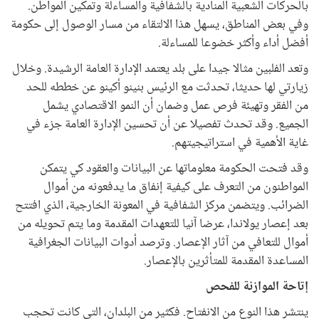
بالحركات الشعبية المنادية بالشفافية والمساءلة وتمكين المواطن.
وفي بعض المناطق، يسهل هذا الالتقاء من مسار الوصول إلى حكومة
أفضل أداء وأكثر خضوعا للمساءلة.
وتعد الفلبين مثالا جيدا على بلد يعتمد الإدارة العامة الرشيدة. وخلال
زيارتي لها حديثا، تحدثت مع الرئيس بنينو أكينو عن خططه للحد
من الفقر وتهيئة فرص عمل وضمان أن النمو الاقتصادي يشمل
الجميع. وقد تحدث تفصيلا عن أن تحسين الإدارة العامة جزء في
غاية الأهمية في استراتيجيتهم.
وقد فتحت الحكومة معلوماتها عن البيانات والعقود كي يتمكن
المواطنون من التعرف على كيفية إنفاق ما يدفعونه من أموال
الضرائب. ويتضمن مركز الشفافية في المعونة الخارجية، الذي افتتح
بعد إعصار يولاندا، عرضا آنيا للتعهدات المقدمة وما يتم تحويله من
أموال للتعافي من آثار الإعصار. وترصد أدوات البيانات الجغرافية
المساعدة المقدمة للمتأثرين بالإعصار.
إتاحة الموازنة للفحص
ينتشر هذا النوع من الانفتاح. فكثير من البلدان، التي كانت تحجب