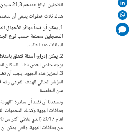
اللاجئين البالغ عددهم 21.3 مليون شخص أو عديمو الجنسية (البدون) البالغ عددهم 10 ملايين شخص بطاقات الهوية الخاصة بهم.
هناك ثلاث خطوات ينبغي أن تتخذها 
1.
يمكن أن تبدأ دوائر الأحوال ا
comments
added
المسجلين مصنفة حسب نوع الجنس
البيانات عند الطلب.
2.
يمكن إدراج أسئلة تتعلق بامتل
بوجه خاص لبعض فئات السكان المه
3. لتعزيز هذه الجهود، يجب أن تض
سن الخامسة.
ويسعدنا أن نفيد أن مبادرة "الهوي
بطاقات الهوية وكذلك التحديات الق
عن بطاقات الهوية، والتي يمكن أن 