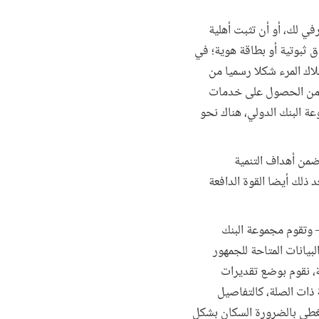
ي لك، أو أن تثبت أهلية
ق ثبوتية أو بطاقة هوية؛ في
اك المرء شكلا رسميا من
ا من الحصول على خدمات
ة البنك الدولي، هناك نحو
ل التصدي لهذه العقبة الأساسية المبرر المنطقي وراء قرار المجتمع الدولي بوضع الهدف الفرعي 16.9 ضمن أهداف التنمية
: "توفير هوية قانونية للجميع، بما في ذلك تسجيل المواليد، بحلول عام 2030". ويُعد ذلك أيضا القوة الدافعة
 وتقوم مجموعة البنك
بيانات المتاحة للجمهور
ية، نقوم بوضع تقديرات
لمعلومات النوعية ذات الصلة، كالتفاصيل
ار الأنظمة الرقمية (التي يتم تطبيقها حاليا في 133 بلدا، لكن لا تغطي بالضرورة السكان بشكل