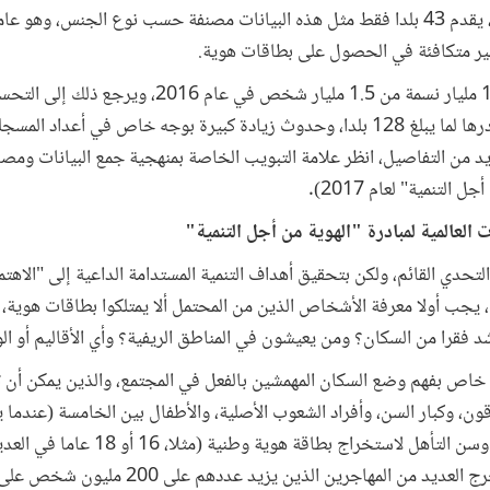
توجيه جهودهم. فعلى سبيل المثال، يقدم 43 بلدا فقط مثل هذه البيانات مصنفة حسب نوع الج
ير متكافئة في الحصول على بطاقات هوية.
وقد انخفض الرقم الحالي البالغ 1.1 مليار نسمة من 1.5 مليار 
منهجية جمع البيانات وتحسن مصادرها لما يبلغ 128 بلدا، وحدوث زيادة كبيرة بوجه خاص ف
 في مشروع Aadhaar (للمزيد من التفاصيل، انظر علامة التبويب الخاصة بمنهجية جمع البيا
 التنمية" لعام 2017).
العالمية لمبادرة "الهوية من أجل التنمية"
تحدي القائم، ولكن بتحقيق أهداف التنمية المستدامة الداعية إلى "الاهتما
، يجب أولا معرفة الأشخاص الذين من المحتمل ألا يمتلكوا بطاقات هوية
 فقرا من السكان؟ ومن يعيشون في المناطق الريفية؟ وأي الأقاليم أو الو
ام خاص بفهم وضع السكان المهمشين بالفعل في المجتمع، والذين يمكن أن
قون، وكبار السن، وأفراد الشعوب الأصلية، والأطفال بين الخامسة (عندما ي
لتسجيلهم لاستخراج شهادة ميلاد) وسن التأهل 
لا نعرف على وجه الدقة كيف يستخرج العديد من المهاجري