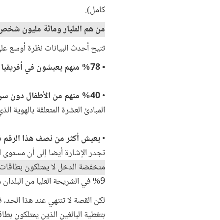
كامل).
من هم المليار ومائة مليون شخص 
تتيح أحدث البيانات نظرة أوسع على
• %78 منهم يعيشون في أفريقيا جنوب الصحراء وآسيا،
•
%40 منهم من الأطفال دون سن 18 عاما، ويقل سن واحد من بين كل ستة أشخاص عن الخامسة،
المبادئ العشرة المتعلقة بالهوية الذ
•
يعيش أكثر من نصف هذا الرقم ف
تجدر الإشارة أيضا إلى أن مستوى ال
منخفضة الدخل لا يمتلكون بطاقات
9% في الشريحة العليا من البلدان متوسطة الدخل.
لكن القصة لا تنتهي عند هذا الحد، 
بتغطية البالغين الذين يمتلكون بط