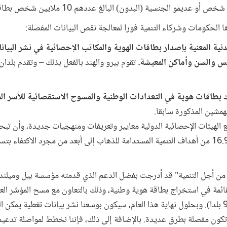
الحكومات وشركاء التنمية فورا لمعالجة نقص البيانات المفصلة:
لمدنية المعنية بإصدار بطاقات الهوية والمكاتب الإحصائية في نشر الب
 والسن وأماكن المعيشة.
تقوم بيرو والهند بالفعل بذلك – وتقدم بلدان
اك بطاقات هوية في التعدادات الوطنية والمسوح الاستقصائية للأسر ال
مشين المذكورة سابقا.
ع الهيئات الإحصائية الدولية معايير وتعريفات ومنهجيات جديدة، وأن تب
المؤشر الحالي للهدف الفرعي رقم 16.9 من أهداف التنمية المستدامة للذهاب إلى أبعد من مجرد ال
ة من أجل التنمية" قد أدرجت بفضل الدعم الذي قدمته مؤسسة بيل وميلند
ائمة في استخراج بطاقة هوية وطنية، وذلك بالتعاون مع مسح المؤشر العال
لعام 2017 (الذي يغطي أكثر من 90 بلدا). وبحلول نهاية هذا العام، سيكون بوسعنا نشر بيانات تغطية
تكون مفصلة بطرق عديدة. بالإضافة إلى ذلك، فإننا نخطط لمواصلة تدعيم 