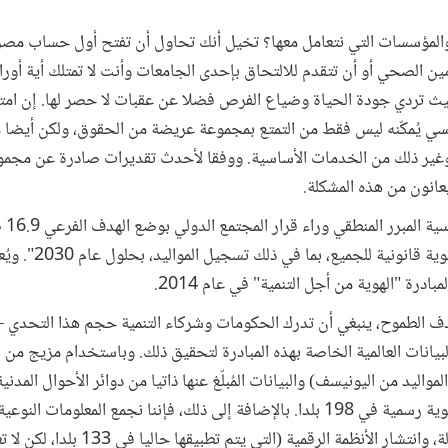
 والمؤسسات التي نتعامل معها؟ تخيل أنك تحاول أن تفتح أول حساب مصرف
ن الصحي أو أن تتقدم للالتحاق بإحدى الجامعات وأنت لا تمتلك أية أورا
يث تردي جودة الحياة وضياع الفرص فضلا عن عقبات لا حصر لها. إن امتل
يسي يُمكّنه ليس فقط من التمتع بمجموعة عريضة من الحقوق، ولكن أيض
 وغير ذلك من الخدمات الأساسية. ووفقا لأحدث تقديرات صادرة عن مجموع
لقد شك
المستدامة للأمم المتحدة
درة "الهوية من أجل التنمية" في عام 2014.
هدف الطموح، ينبغي أن تدرك الحكومات وشركاء التنمية حجم هذا التحدي –
انات العالمية الخاصة بهذه المبادرة لتحقيق ذلك. وباستخدام مزيج من ال
مواليد من اليونيسف) والبيانات المُبلّغ عنها ذاتيا من دوائر الأحوال المدن
للسكان الذين لا يمتلكون بطاقات هوية رسمية في 198 بلدا. بالإضافة إلى ذلك، فإننا نجمع ا
الخاصة بالهيئات والوزارات المسؤولة، وانتش