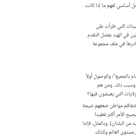
نس، وهو عامل أساسي لفهم ما إذا كانت
شخص في عام 2016، ويرجع ذلك إلى التحسينات التي طرأت على
ي أعداد المسجلين في الهند بفضل التقدم
نات ومصادرها في ملف مجموعة
م بالجميع"؛ والوصول أولاً
، وسبب ذلك. ومن هم
لايات التي يعيشون فيها؟
 تتفاقم مواطن ضعفهم نتيجة
صبح الأمر أكثر تعقيدا
لاستخراج بطاقة هوية وطنية (مثلا، 16 أو 18 عاما في العديد من البلدان). وبالمثل، فإننا
ن الذين يزيد عددهم على 200 مليون شخص على مستوى العالم وكذلك