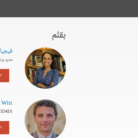
بقلم
فيجيا
مدير برنامج،
ا
 Witt
 (ID4D)
ال