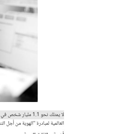
لا يمتلك نحو 1.1 مليار شخص في أنحاء العالم أوراقا ثبوتية رسمية لإثبات هويتهم
العالمية لمبادرة "الهوية من أجل التنمية ID4D" لعام 2017 التي يصدرها البن