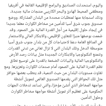
واليوم، استحدثت الصناديق والبرامج الإقليمية القائمة في أفريقيا
ومنطقتي المحيط الهادئ والبحر الكاريبي منتجات مالية جديدة،
وذلك استجابة منها لمتطلبات محددة من البلدان المشاركة. ووضع
صندوق جنوب شرق آسيا للتأمين من مخاطر الكوارث معلما جديدا
في إيجاد حلول إقليمية من أجل القدرة المالية على الصمود. وقد
صُممت بوصفها منبرًا للتعاون الإقليمي، والابتكار المالي والاستثمار
في المنافع العامة دعمًا لاحتياجات كل من بلدان جنوب شرق آسيا
متوسطة الدخل وتلك البلدان التي لا تزال تعاني من تدني القدرات.
وتتمتع التكنولوجيا والابتكارات الجديدة مثل بيانات رصد الأرض
والتكنولوجيا المالية والبيانات الضخمة بالقدرة على توسيع نطاق
نظم القدرة المالية على الصمود أمام صدمات الكوارث وتعزيزها. ومع
تفاوت مستويات البلدان من حيث التنمية، قد يتطلب بعضها حوافز
مثل تلك الحوافز التي يقدمها الصندوق العالمي لتمويل أنشطة
مواجهة المخاطر الذي أُنشئ مؤخرًا، والتي تساعد تدخلات الجهات
الحكومية على تعظيم أثر تمويل أنشطة مواجهة مخاطر الكوارث
وحلول التأمين.