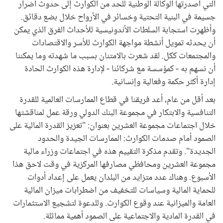
التي أصدرتها الوكالة الوطنية للحد من الكوارث إلى حدوث أضرار
جسيمة في البنية التحتية وخسائر في الأرواح خلال بضع دقائق.
وأظهرت استجابة السلطات الأندونيسية للأحداث الفرق الذي يمكن
أن يحدثه تمويل أنشطة مواجهة الكوارث للأسر والاقتصادات
والمجتمعات ككل. لقد شعرت بالامتنان بسبب ما شهدته وما يمكننا
أن نسهم به - كمؤسسة مع شركائنا - لإدارة هذه الكوارث الحادة
إدارة أكثر حكمة وفعالية وإنسانية.
بعد أقل من عام، أعد فريقنا في قطاع الممارسات العالمية للقدرة
التنافسية والابتكار في مجموعة البنك الدولي ورقة عمل لمناقشتها
خلال اجتماعات مجموعة العشرين بعنوان: "تعزيز القدرة المالية على
الصمود أمام صدمات الكوارث: الممارسات الجيدة والحدود
الجديدة". وتقدم مذكرة التقييم هذه في اجتماعات وزراء مالية
مجموعة العشرين ومحافظي مصارفها المركزية في وقت لاحق هذا
الأسبوع. وهناك عدد متزايد من البلدان يعمل على إعداد أدوات
للحماية المالية وسياسات للتخفيف من اضطرابات ميزان المالية
العامة والميزانية عند وقوع الكوارث. وللدعوة لتشجيع الاستثمارات
في القدرة المادية والاجتماعية على الصمود أهمية مماثلة.