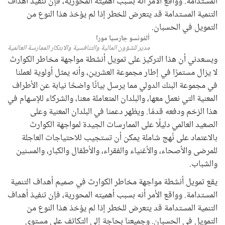
المستدامة. وواقع الأمر أنه بسبب أهميته المحورية، فإن تنفيذ أهداف
التنمية المستدامة قد يتعرض للخطر إذا لم يؤخذ هذا النوع من
التمويل في الحسبان.
ألفونسو جارسيا مورا
مدير للشؤون المالية والتنافسية والابتكار الممارسة العالمية
ويسعدني أن هذا التركيز على تمويل أنشطة مواجهة مخاطر الكوارث
لا يزال مستمرًا في إطار مجموعة العشرين، وأنه يمثل أولوية لعملنا
في مجموعة البنك الدولي مما يرسل بيانًا واضحًا نيابة عن الأطراف
المعنية التي نعمل معها، والبلدان المتعاملة معنا، والشركاء للإسهام في
هذا الزخم ودفعه قدمًا. ويظهر دعمنا في البلدان المعنية وعلى
الصعيد العالمي دليلًا على الممارسات الجيدة لمواجهة الكوارث
بالاعتماد على نُهج شاملة يمكن أن تستجيب للاحتياجات العاجلة
للمرضى والأصحاء، والأغنياء والفقراء، والأطفال والكبار، والمسنين
والشباب.
يقع تمويل أنشطة مواجهة مخاطر الكوارث في صميم أهداف التنمية
المستدامة. وواقع الأمر أنه بسبب أهميته المحورية، فإن تنفيذ أهداف
التنمية المستدامة قد يتعرض للخطر إذا لم يؤخذ هذا النوع من
التمويل في الحسبان. وجميعنا بحاجة إلى التكاتف على مستوى