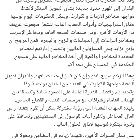
وقد أدت التجارب الأخيرة لبلدان مجموعة العشرين وغيرها من
البلدان إلى ظهور حدود جديدة بشأن التمويل المبتكر لأنشطة
مواجهة مخاطر الأزمات والكوارث. ويمكن للحكومات اليوم توسيع
نطاق استراتيجيات وأدوات الحماية المالية لتشمل مجموعة عريضة
من الأزمات الأخرى. ومن صدمات الصحة العامة ومخاطر الإنترنت
ومخاطر النزاعات إلى المجاعات والنزوح والهجرة، فمن المرجح أن
يؤدي تزايد وعي المسؤولين الماليين وتحسن إدارتهم للمصادر
المتعددة للمخاطر الواقعية إلى أخذ المخاطر المالية على مستوى
الحكومة في الحسبان على نحو أكبر.
وهذا الزخم سريع النمو وإن كان لا يزال حديث العهد. ولا يزال تمويل
أنشطة مواجهة الكوارث في العديد من البلدان يواجه قيودًا
وتحديات. وتتطلب القدرة المالية على الصمود قيادة وتنسيقًا بين
الهيئات العامة، وشراكات مع مؤسسات التنمية والقطاع الخاص.
ولهذه الجهات المعنية اليوم رؤية مشتركة يمكن أن تقوم بتعبئة رأس
المال المخاطر، وتطور آليات للوصول إلى المستفيدين وتحافظ على
وتيرة مبتكرة لتوسيع نطاق الحلول المالية.
على مدار السنوات الأخيرة، شهدنا زيادة في التضامن وتحوّلا في