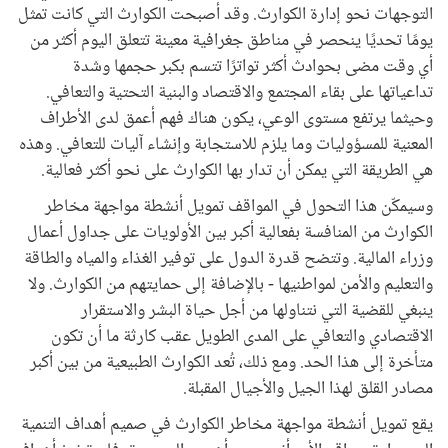
التوجهات نحو إدارة الكوارث. وقد أصبحت الكوارث التي كانت تمثل
يومًا تحديًا ينحصر في مناطق جغرافية معينة تتعلق اليوم أكثر من
أي وقت مضى بحوادث أكثر تواترًا تتسم بكبر حجمها وشدة
تداعياتها على بقاء المجتمع والاقتصاد والبنية التحتية والتعافي.
وحيثما يرتفع مستوى الوعي، يكون هناك فهم أعمق لدى الأطراف
المعنية للمسؤوليات وما يلزم للاستجابة وإنشاء آليات للتعافي. وهذه
هي الطريقة التي يمكن أن تدار بها الكوارث على نحو أكثر فعالية.
وسيمكّن هذا التحول في المواقف تمويل أنشطة مواجهة مخاطر
الكوارث من المنافسة بفعالية أكبر بين الأولويات على جداول أعمال
وزراء المالية. وتتضح قدرة الدول على توفير الغذاء والمياه والطاقة
والتعليم والأمن لمواطنيها - بالإضافة إلى حمايتهم من الكوارث. ولا
ينبغي للقضية التي نتناولها من أجل حياة البشر والاستقرار
الاقتصادي والتعافي على المدى الطويل عقب كارثة ما أن تكون
متأخرة إلى هذا الحد. ومع ذلك، تُعد الكوارث الطبيعية من بين أكبر
مصادر القلق لهذا الجيل والأجيال المقبلة.
يقع تمويل أنشطة مواجهة مخاطر الكوارث في صميم أهداف التنمية