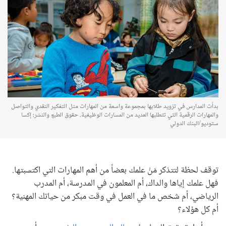
بدأت المدارس في تزويد طلابها بمجموعة واسعة من المهارات مثل التفكير النقدي والتواصل
والمهارات الرقمية التي تتطلبها العديد من المسارات الوظيفية. حقوق الطبع والنشر: إكسا
ستوديو/البنك الدولي
توقف لحظة لتتذكر مَنْ علمك بعضاً من أهم المهارات التي اكتسبتها.
فهل علمك إياها والداك، أم المعلمون في المدرسة، أم المدرب
الرياضي، أم شخص ما في العمل في وقت مبكر من حياتك المهنية؟
أم كل هؤلاء؟