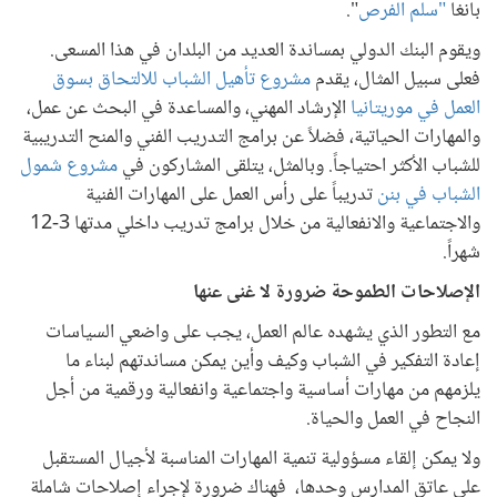
بانغا
"سلم الفرص
".
ويقوم البنك الدولي بمساندة العديد من البلدان في هذا المسعى.
فعلى سبيل المثال، يقدم
مشروع تأهيل الشباب للالتحاق بسوق
العمل في موريتانيا
الإرشاد المهني، والمساعدة في البحث عن عمل،
والمهارات الحياتية، فضلاً عن برامج التدريب الفني والمنح التدريبية
للشباب الأكثر احتياجاً. وبالمثل، يتلقى المشاركون في
مشروع شمول
الشباب في بنن
تدريباً على رأس العمل على المهارات الفنية
والاجتماعية والانفعالية من خلال برامج تدريب داخلي مدتها 3-12
شهراً.
الإصلاحات الطموحة ضرورة لا غنى عنها
مع التطور الذي يشهده عالم العمل، يجب على واضعي السياسات
إعادة التفكير في الشباب وكيف وأين يمكن مساندتهم لبناء ما
يلزمهم من مهارات أساسية واجتماعية وانفعالية ورقمية من أجل
النجاح في العمل والحياة.
ولا يمكن إلقاء مسؤولية تنمية المهارات المناسبة لأجيال المستقبل
على عاتق المدارس وحدها، فهناك ضرورة لإجراء إصلاحات شاملة