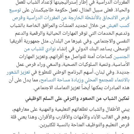
المقررات الدراسية في إطار إستراتيجيتها لإعداد الشباب للعمل
والحياة. فعلى سبيل المثال، تعمل حكومة طاجيكستان على
توسيع
فرص الالتحاق بالأنشطة الخارجة عن المقررات الدراسية وفرص
كسب العيش
من خلال تجديد المنشآت والمرافق الخاصة بالشباب
وتدعيم الخدمات التي توفر المهارات الحياتية والرقمية والدعم
النفسي والاجتماعي. وفي غيرها من البلدان، مثل جمهورية أفريقيا
الوسطى، يساعد البنك الدولي في إنشاء
نوادي للشباب من
الجنسين
كساحات آمنة للتواصل مع أقرانهم، وتعزيز المهارات
الأساسية، وتنمية السلوكيات الصحية، والسعي وراء فرص عمل
جديدة. وفي لبنان، أسهم البرنامج الوطني للتطوع في
تعزيز الشعور
بالانتماء للمجتمع المحلي وزيادة مساحة التسامح
، مما يدل على أن
هذه المبادرات يمكنها أيضاً تعزيز التماسك الاجتماعي.
تمكين الشباب من الصعود والترقي على السلم الوظيفي
يبني الأطفال والشباب تطلعاتهم التعليمية والمهنية على معارفهم،
وهم في الغالب الآباء والأمهات والأقارب والأقران، وهذا يعني قلة
فرص التعليم والتوظيف المتاحة بالنسبة للكثيرين.