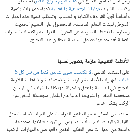
ومن أجل تحقيق النجاح في
عالم اليوم سريع التغير
، يجب أن
يكتسب الشباب
مهارات اجتماعية وانفعالية
قوية، ومهارات رقمية،
وأساساً قوياً للقراءة والكتابة والحساب. وتتطلب تنمية هذه المهارات
التعرضَ لبيئات التعلم المختلفة. فالحصول على التعليم الحديث
وممارسة الأنشطة الخارجة عن المقررات الدراسية واكتساب الخبرات
العملية تُعد جميعها عوامل أساسية لتحقيق هذا النجاح.
الأنظمة التعليمية مُلزَمة بتطوير نفسها
على الصعيد العالمي،
لا يكتسب سوى شابين فقط من بين كل 5
شباب
المهاراتِ الأساسية والرقمية والاجتماعية والانفعالية اللازمة
للنجاح في الدراسة والعمل والحياة. ويتخلف الشباب في البلدان
منخفضة الدخل والشريحة الدنيا من البلدان متوسطة الدخل عن
الركب بشكل خاص.
لم يعد من الممكن قصر المناهج الدراسية على المواد الأساسية مثل
القراءة والرياضيات. بدأت المدارس في تزويد طلابها بمجموعة
واسعة من المهارات مثل التفكير النقدي والتواصل والمهارات الرقمية