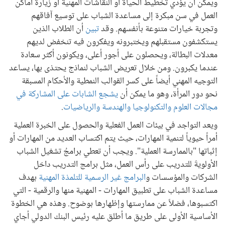
ويمكن أن يؤدي تخطيط الحياة أو النقاشات المهنية أو زيارة أماكن
العمل في سن مبكرة إلى مساعدة الشباب على توسيع آفاقهم
وتجربة خيارات متنوعة بأنفسهم. وقد
تبين
أن الطلاب الذين
يستكشفون مستقبلهم ويختبرونه ويفكرون فيه تنخفض لديهم
معدلات البطالة، ويحصلون على أجور أعلى، ويكونون أكثر سعادة
عندما يكبرون. ومن خلال تعريض الشباب لنماذج يحتذى بها، يساعد
التوجيه المهني أيضاً على كسر القوالب النمطية والأحكام المسبقة
نحو دور المرأة، وهو ما يمكن أن
يشجع الشابات على المشاركة في
مجالات العلوم والتكنولوجيا والهندسة والرياضيات
.
ويعد التواجد في بيئات العمل الفعلية والحصول على الخبرة العملية
أمراً حيوياً لتنمية المهارات، حيث يتم اكتساب العديد من المهارات أو
إثباتها "بالممارسة العملية". ويجب أن تعطي برامجُ تشغيل الشباب
الأولويةَ للتدريب على رأس العمل، مثل برامج التدريب داخل
الشركات والمؤسسات و
البرامج غير الرسمية للتلمذة المهنية
بهدف
مساعدة الشباب على تطبيق المهارات - المهنية منها والرقمية - التي
اكتسبوها، فضلاً عن ممارستها وإظهارها بوضوح. وهذه هي الخطوة
الأساسية الأولى على طريق ما أطلق عليه رئيس البنك الدولي أجاي