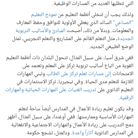
التي تتطلبها العديد من المسارات الوظيفية.
ولذلك يجب أن تتخلى أنظمة التعليم عن
نموذج التعليم
"الصناعي"
السائد الذي يعطي الأولوية للتوافق وحفظ المعارف
والمعلومات. وبدلاً من ذلك، أصبحت
المبادئ والأساليب التربوية
الجديدة
، مثل التعلم القائم على المشاريع والتعلم التجريبي، تمثل
الوضع الطبيعي الجديد.
ففي شرق آسيا، على سبيل المثال، تتحول البلدان ذات أنظمة التعليم
القوية من اتباع أساليب تربوية تركز على المعلم وتعتمد على
الامتحانات
إلى مسارات تعلم تركز على الطالب
وتبني المهارات
اللازمة للتعلم مدى الحياة. وفي نيجيريا، تركز الاستثمارات في
التعليم الثانوي على
تدريب الفتيات على المهارات الحياتية والمهارات
الرقمية
.
وقد يكون تعليم ريادة الأعمال في المدارس أيضاً ساحةً لتعلم
المهارات الأساسية وممارستها. ففي أوغندا، على سبيل المثال، أظهر
دمج التدريب على ريادة الأعمال والمهارات الاجتماعية والانفعالية
في المدارس الثانوية
آثاراً
واعدة
. وبالمثل، تشجع حكومة