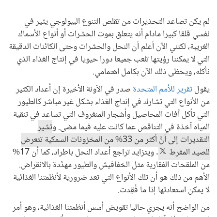
لم يكن تصاعد التحذيرات من تقلص التنوع البيولوجي يثير في
نفسي قلقا كبيرا مادام أنه يتعلق بموت الحشرات أو أنواع الأسماك
الغريبة، لكنني الآن أعلم أن النحل والحشرات وحتى الكائنات الدقيقة
التي لا يمكننا رؤيتها تلعب جميعا دورا حيويا في إنتاج الغذاء الذي
نأكله، ويحظى ذلك الآن بكامل اهتمامي.
يقول
تقرير للأمم المتحدة
صدر في الآونة الأخيرة إن أعداد الكثير
من الأنواع التي تشارك في إنتاج الغذاء بشكل غير مباشر كالطيور
التي تأكل آفات المحاصيل وأشجار المنغروف التي تساعد في تنقية
المياه آخذة في التناقص عما كانت عليه فيما مضى. و
تشير
التقديرات إلى أنَّ أكثر من 33% من المخزونات السمكية تتعرض
للصيد المفرط
. ويتزايد تراجع أعداد النحل باطراد، كما أن 17%
من الملقحات الفقارية مثل الخفافيش والطيور مهدَّدة بالانقراض.
الأهم من ذلك هو أن تلك الأنواع التي تعد ضرورية لأنظمتنا الغذائية
لا يمكن استعادتها إذا ما فُقِدت.
من الواضح أنه يجري حاليا تقويض أسس أنظمتنا الغذائية، وهو أمر