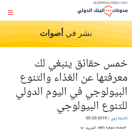
Skip
ALBANKALDAWLI.ORG
to
Main
Page
Navigation
igation
نشر في
أصوات
خمس حقائق ينبغي لك
معرفتها عن الغذاء والتنوع
البيولوجي في اليوم الدولي
للتنوع البيولوجي
نانديتا روي
05/20/2019
الصفحة متوفرة باللغة:
العربية