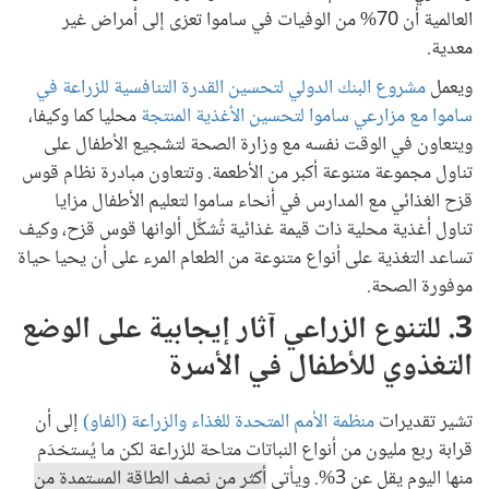
العالمية أن 70% من الوفيات في ساموا تعزى إلى أمراض غير
معدية.
ويعمل
مشروع البنك الدولي لتحسين القدرة التنافسية للزراعة في
ساموا مع مزارعي ساموا لتحسين الأغذية المنتجة
محليا كما وكيفا،
ويتعاون في الوقت نفسه مع وزارة الصحة لتشجيع الأطفال على
تناول مجموعة متنوعة أكبر من الأطعمة. وتتعاون مبادرة نظام قوس
قزح الغذائي مع المدارس في أنحاء ساموا لتعليم الأطفال مزايا
تناول أغذية محلية ذات قيمة غذائية تُشكِّل ألوانها قوس قزح، وكيف
تساعد التغذية على أنواع متنوعة من الطعام المرء على أن يحيا حياة
موفورة الصحة.
3. للتنوع الزراعي آثار إيجابية على الوضع
التغذوي للأطفال في الأسرة
تشير تقديرات
منظمة الأمم المتحدة للغذاء والزراعة (الفاو)
إلى أن
قرابة ربع مليون من أنواع النباتات متاحة للزراعة لكن ما يُستخدَم
منها اليوم يقل عن 3%. ويأتي
أكثر من نصف الطاقة المستمدة من