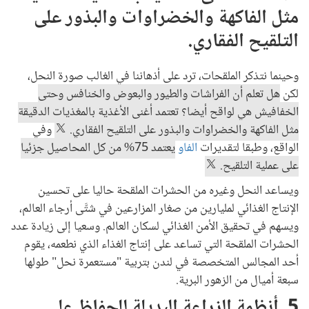
مثل الفاكهة والخضراوات والبذور على
التلقيح الفقاري.
وحينما نتذكر الملقحات، ترد على أذهاننا في الغالب صورة النحل،
لكن
هل تعلم أن الفراشات والطيور والبعوض والخنافس وحتى
الخفافيش هي لواقح أيضا؟ تعتمد أغنى الأغذية بالمغذيات الدقيقة
مثل الفاكهة والخضراوات والبذور على التلقيح الفقاري.
وفي
الواقع، وطبقا لتقديرات
الفاو
يعتمد 75% من كل المحاصيل جزئيا
على عملية التلقيح.
ويساعد النحل وغيره من الحشرات الملقحة حاليا على تحسين
الإنتاج الغذائي لمليارين من صغار المزارعين في شتَّى أرجاء العالم،
ويسهم في تحقيق الأمن الغذائي لسكان العالم. وسعيا إلى زيادة عدد
الحشرات الملقحة التي تساعد على إنتاج الغذاء الذي نطعمه، يقوم
أحد المجالس المتخصصة في لندن بتربية "مستعمرة نحل" طولها
سبعة أميال من الزهور البرية.
5. أنظمة الزراعة البديلة للحفاظ على