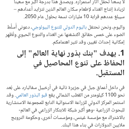
لا يسعنا تحمُّل آثار استمراره. ويصدق هذا بدرجة أكبر مع سعينا
لزيادة إنتاج الغذاء لإطعام سكان العالم الذين تتزايد أعدادهم –
سيبلغ عددهم قرابة 10 مليارات نسمة بحلول عام 2050.
واليوم، ونحن نحتفل
باليوم الدولي للتنوع البيولوجي
، دعوني أُسلِّط
الضوء على خمس حقائق اكتشفتها عن الغذاء والتنوع الحيوي وتُظهِر
إمكانية إحداث تغيير، وقد تثير اهتمامكم.
1. يهدف "بنك بذور نهاية العالم" إلى
الحفاظ على تنوع المحاصيل في
المستقبل.
في داخل أعماق جبل في جزيرة نائية في أرخبيل سفالبارد على بُعد
نحو 1100 كيلومتر من القطب الشمالي يقع
قبو البذور العالمي
. وقد
استثمر المركز الدولي للزراعة الاستوائية التابع للمجموعة الاستشارية
للبحوث الزراعية -وهو أكبر شبكة للابتكار الزراعي في العالم-
بالاشتراك مع مؤسسة غيتس، ومؤسسات أخرى، وحكومة النرويج
ملايين الدولارات في بناء هذا البنك.