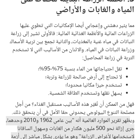
المياه والغابات والأراضي
مما يثير دهشتي وإعجابي أيضا الإمكانيات التي تنطوي عليها
الزراعات المائية والأنظمة الغذائية المائية: فالأولى تشير إلى زراعة
النباتات في مياه غنية بالمغذيات، والثانية تجمع بين تربية الأسماك
وزراعة النباتات في المياه. والاثنان من الأساليب التي لا تستخدم
التربة في زراعة المحاصيل:
تقل احتياجاتها من الماء بنسبة 75%-95%؛
لا تحتاج إلى أرض صالحة للزراعة وتربة؛
تستخدم حيزا مكانيا محدودا؛
يسهل نقلها وتستخدم الطاقة الشمسية.
فهل من الممكن أن تُغيِّر هذه الأساليب مستقبل الغذاء؟ من أجل
مصلحة التنوع البيولوجي يحدوني حقا الأمل في أن يتحقق ذلك.
وي
ظهر تقرير الموارد العالمية أنه "بين عامي 1962 و2010 وحدهما،
جرى إزالة نحو 500 مليون هكتار من الغابات وسهول السافانا
لاستخدامها لأغراض الزراعة" وهو ما يؤدي بشكل مباشر إلى أزمة