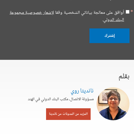
أوافق على معالجة بياناتي الشخصية وفقا
لإشعار خصوصية مجموعة
البنك الدولي.
إشترك
بقلم
نانديتا روي
مسؤولة الاتصال، مكتب البنك الدولي في الهند
المزيد من المدونات من نانديتا