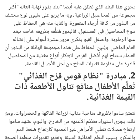
يحوي هذا البنك الذي يُطلق عليه أيضا "بنك بذور نهاية العالم" أكبر
مجموعة من المحاصيل الزراعية، وبه ما يربو على مليون نوع مختلف
من البذور من كافة أرجاء المعمورة. والغاية منه هي الحفاظ على
تنوع المحاصيل في المستقبل. فالبذور مُغلَّفة بطريقة خاصة تبعد
عنها الرطوبة. واحتفل القبو بذكرى مرور عشرة أعوام على إنشائه
العام الماضي. ويُنبِئ الحفاظ على هذه المجموعة الهائلة من البذور أن
العلماء ستتاح لهم أفضل الفرص لابتكار أنواع مغذية من المحاصيل
قادرة على مقاومة تغيرات المناخ من أجل الأجيال القادمة.
2. مبادرة "نظام قوس قزح الغذائي"
تُعلِّم الأطفال منافع تناول الأطعمة ذات
القيمة الغذائية.
تتمتع ساموا بظروف مناخية مثالية لزراعة الفاكهة والخضراوات. ومع
ذلك، يجري استيراد معظم الأغذية من الخارج. واليوم، تشهد ساموا
ارتفاع معدلات تفشِّي الأمراض غير المعدية كارتفاع ضغط الدم
والسكري بسبب النظم الغذائية السيئة. وتظهر تقديرات منظمة الصحة