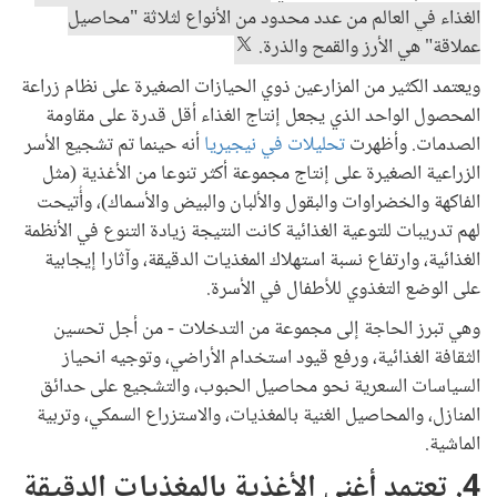
الغذاء في العالم من عدد محدود من الأنواع لثلاثة "محاصيل
عملاقة" هي الأرز والقمح والذرة.
ويعتمد الكثير من المزارعين ذوي الحيازات الصغيرة على نظام زراعة
المحصول الواحد الذي يجعل إنتاج الغذاء أقل قدرة على مقاومة
الصدمات. وأظهرت
تحليلات في نيجيريا
أنه حينما تم تشجيع الأسر
الزراعية الصغيرة على إنتاج مجموعة أكثر تنوعا من الأغذية (مثل
الفاكهة والخضراوات والبقول والألبان والبيض والأسماك)، وأُتيحت
لهم تدريبات للتوعية الغذائية كانت النتيجة زيادة التنوع في الأنظمة
الغذائية، وارتفاع نسبة استهلاك المغذيات الدقيقة، وآثارا إيجابية
على الوضع التغذوي للأطفال في الأسرة.
وهي تبرز الحاجة إلى مجموعة من التدخلات - من أجل تحسين
الثقافة الغذائية، ورفع قيود استخدام الأراضي، وتوجيه انحياز
السياسات السعرية نحو محاصيل الحبوب، والتشجيع على حدائق
المنازل، والمحاصيل الغنية بالمغذيات، والاستزراع السمكي، وتربية
الماشية.
4. تعتمد أغنى الأغذية بالمغذيات الدقيقة