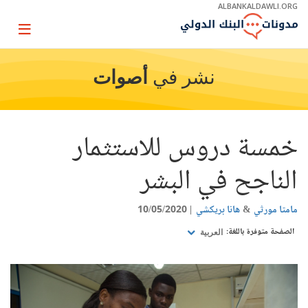
Skip
ALBANKALDAWLI.ORG
to
Main
Page
Navigation
igation
نشر في
أصوات
خمسة دروس للاستثمار
الناجح في البشر
مامتا مورثي
هانا بريكشي
10/05/2020
الصفحة متوفرة باللغة:
العربية