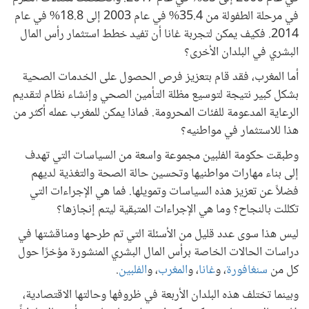
في مرحلة الطفولة من 35.4% في عام 2003 إلى 18.8% في عام
2014. فكيف يمكن لتجربة غانا أن تفيد خطط استثمار رأس المال
البشري في البلدان الأخرى؟
أما المغرب، فقد قام بتعزيز فرص الحصول على الخدمات الصحية
بشكل كبير نتيجة لتوسيع مظلة التأمين الصحي وإنشاء نظام لتقديم
الرعاية المدعومة للفئات المحرومة. فماذا يمكن للمغرب عمله أكثر من
هذا للاستثمار في مواطنيه؟
وطبقت حكومة الفلبين مجموعة واسعة من السياسات التي تهدف
إلى بناء مهارات مواطنيها وتحسين حالة الصحة والتغذية لديهم
فضلاً عن تعزيز هذه السياسات وتمويلها. فما هي الإجراءات التي
تكللت بالنجاح؟ وما هي الإجراءات المتبقية ليتم إنجازها؟
ليس هذا سوى عدد قليل من الأسئلة التي تم طرحها ومناقشتها في
دراسات الحالات الخاصة برأس المال البشري المنشورة مؤخرًا حول
كل من
سنغافورة
، و
غانا
، و
المغرب
، و
الفلبين
.
وبينما تختلف هذه البلدان الأربعة في ظروفها وحالتها الاقتصادية،