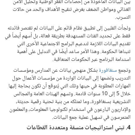
بين البيانات المأخوذة من إحصاءات الفقر الوطنية وتحليل الأمن
الغذائي ومواطن الضعف بغرض تنقيح الأهداف والحد من حالات
التسرب.
ولجأت الفلبين إلى تطبيق نظام قائم على البيانات لم تقتصر فائدته
فقط على تحديد الفئات المستهدفة بطريقة فعالة، بل أسهم أيضاً في
تقديم البيانات اللازمة لتدعيم البرامج الاجتماعية الأخرى التي
تتبناها الحكومة. وهذا الأمر ساعد أيضًا في التدليل على أهمية
استدامة البرنامج عبر الحكومات المتعاقبة.
وتجمع
سنغافورة
بشكل منهجي بيانات عن المدارس ومؤسسات
التدريب وتضمها إلى البيانات الواردة من مؤسسات الأعمال حول
المهارات المطلوبة في حينها وتلك التي يُتوقع أن تكون بحاجة إليها
خلال 5 إلى 10 سنوات قادمة. وتسهم الهيئات العامة والمجالس
التشريعية بسنغافورة، وما تمتلكه من بنية تحتية رقمية حديثة،
والإداريون البارعون في استخدام تكنولوجيا المعلومات، والمعلمون
المتمرسون في تسهيل عملية جمع البيانات.
4. تبني استراتيجيات منسقة ومتعددة القطاعات