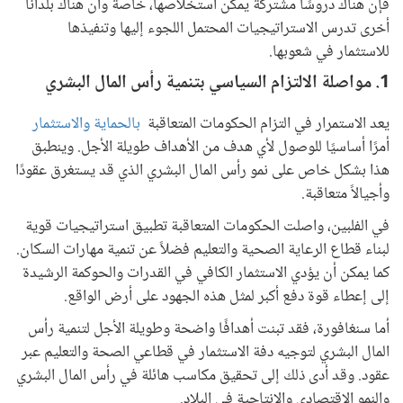
فإن هناك دروسًا مشتركة يمكن استخلاصها، خاصة وأن هناك بلداناً
أخرى تدرس الاستراتيجيات المحتمل اللجوء إليها وتنفيذها
للاستثمار في شعوبها.
1. مواصلة الالتزام السياسي بتنمية رأس المال البشري
يعد الاستمرار في التزام الحكومات المتعاقبة
بالحماية والاستثمار
أمرًا أساسيًا للوصول لأي هدف من الأهداف طويلة الأجل. وينطبق
هذا بشكل خاص على نمو رأس المال البشري الذي قد يستغرق عقودًا
وأجيالاً متعاقبة.
في الفلبين، واصلت الحكومات المتعاقبة تطبيق استراتيجيات قوية
لبناء قطاع الرعاية الصحية والتعليم فضلاً عن تنمية مهارات السكان.
كما يمكن أن يؤدي الاستثمار الكافي في القدرات والحوكمة الرشيدة
إلى إعطاء قوة دفع أكبر لمثل هذه الجهود على أرض الواقع.
أما سنغافورة، فقد تبنت أهدافًا واضحة وطويلة الأجل لتنمية رأس
المال البشري لتوجيه دفة الاستثمار في قطاعي الصحة والتعليم عبر
عقود. وقد أدى ذلك إلى تحقيق مكاسب هائلة في رأس المال البشري
والنمو الاقتصادي والإنتاجية في البلاد.