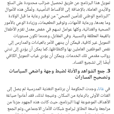
تمويل هذا البرنامج عن طريق تحصيل ضرائب محدودة على السلع
والأيدي العاملة، بالإضافة إلى الأقساط التأمينية. وتُمكِّن هذه الأموال
"البرنامج الوطني للتأمين الصحي" من توفير رعاية ما قبل الولادة
وما بعدها، ورعاية الأمهات، وتوفير التطعيمات، وزيادة الوعي بالأمور
الصحية والغذائية، وكلها عوامل تسهم في خفض معدل تقزم الأطفال
بالقيمة المطلقة والنسبية. وفي المقابل، وعندما تكون مستويات
التمويل غير كافية، فيمكن أن ينتهي الأمر بالعيادات والمدارس إلى
نقص الموظفين العاملين بها واكتظاظها، كما يمكن أن يؤدي إلى تدني
رواتب مقدمي تلك الخدمات. ويمكن أن يؤدي غياب التمويل الكافي
أيضًا إلى تشجيع الفساد.
3. جمع الشواهد والأدلة لضبط وجهة واضعي السياسات
وتصحيح المسارات
في
غانا
، وجدت الحكومة أن برنامج التغذية المدرسية لم يصل إلى
الفئات الأولى بالرعاية من السكان. ونتيجة لذلك، فقد أعادوا صياغة
الأهداف الموضوعة لهذا البرنامج، حيث كانت هذه الجهود جزءًا من
مراجعة واسعة النطاق لبرامج شبكات الأمان الاجتماعي، وتم الجمع