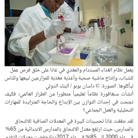
يعمل نظام الغذاء المستدام والمغذي في غانا على خلق فرص عمل
للشباب، وإنتاج ماشية صحية وأغذية مغذية للمزارعين لبيعها وللناس
ليأكلوها. الصورة: © داسان بوبو / البنك الدولي
أنشأت سنغافورة نظاماً تعليمياً متطورا من الطراز العالمي؛ فكيف
نجحت في إحداث التوازن بين الإبداع والحاجة المتزايدة للمهارات
التحليلية والعمل الجماعي؟
لقد حققت غانا تحسينات كبيرة في المعدلات الصافية للالتحاق
بالمدارس، حيث ارتفع معدل الالتحاق بالمدارس الابتدائية من 65%
في عام 2000 إلى 85% في عام 2017؛ وانخفضت معدلات التقزم