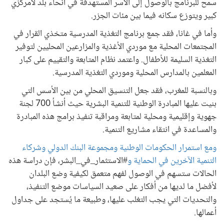
سمح للبرنامج بالوصول إلى الأسر المستهدفة في أنحاء بلد لامركزي
كبير ويتوزع سكانه فيما بين مئات الجزر.
وأما في غانا، فقد جمع برنامج التغذية المدرسية متخذي القرار في
المجتمعات المحلية مع موردي الأغذية والمزارعين المحليين لتوفير
التغذية السليمة للأطفال. واعتمد نظام المتابعة والتقييم على كبار
المعلمين بالمدارس المحلية وموردي التغذية المدرسية.
وبالنسبة للمغرب، فقد جعل التنسيق المحلي من بين الأسس التي
بنيت عليها المبادرة الوطنية للتنمية البشرية حيث أنشأ 700 لجنة
جهوية وإقليمية ومحلية لمتابعة ومراقبة تنفيذ برامج هذه المبادرة
والمساعدة في انتقاء مشاريع التنمية.
ومع استمرار الحكومات الوطنية ومجموعة البنك الدولي وشركاء
التنمية الآخرين في الحماية و
#الاستثمار_في_البشر، فإن دراسة هذه
الحالات ستسهم في الوصول لفهم متعمق لكيفية وضع البلدان
لأفضل ما لديها من أفكار على صعيد السياسات موضع التنفيذ،
والتحديات التي يجب التغلب عليها، وطبيعة ما يُستجد على جداول
أعمالها.