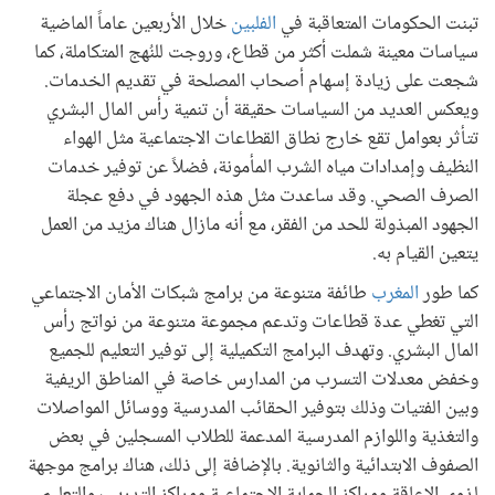
تبنت الحكومات المتعاقبة في
الفلبين
خلال الأربعين عاماً الماضية
سياسات معينة شملت أكثر من قطاع، وروجت للنُهج المتكاملة، كما
شجعت على زيادة إسهام أصحاب المصلحة في تقديم الخدمات.
ويعكس العديد من السياسات حقيقة أن تنمية رأس المال البشري
تتأثر بعوامل تقع خارج نطاق القطاعات الاجتماعية مثل الهواء
النظيف وإمدادات مياه الشرب المأمونة، فضلاً عن توفير خدمات
الصرف الصحي. وقد ساعدت مثل هذه الجهود في دفع عجلة
الجهود المبذولة للحد من الفقر، مع أنه مازال هناك مزيد من العمل
يتعين القيام به.
كما طور
المغرب
طائفة متنوعة من برامج شبكات الأمان الاجتماعي
التي تغطي عدة قطاعات وتدعم مجموعة متنوعة من نواتج رأس
المال البشري. وتهدف البرامج التكميلية إلى توفير التعليم للجميع
وخفض معدلات التسرب من المدارس خاصة في المناطق الريفية
وبين الفتيات وذلك بتوفير الحقائب المدرسية ووسائل المواصلات
والتغذية واللوازم المدرسية المدعمة للطلاب المسجلين في بعض
الصفوف الابتدائية والثانوية. بالإضافة إلى ذلك، هناك برامج موجهة
لذوي الإعاقة ومراكز الحماية الاجتماعية ومراكز التدريب والتعليم