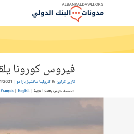
Skip
ALBANKALDAWLI.ORG
to
Main
Navigation
فيروس كورونا يلقي
كارين كراون
كارولينا سانشيز بارامو
4/2021
العربية
English
Français
الصفحة متوفرة باللغة: