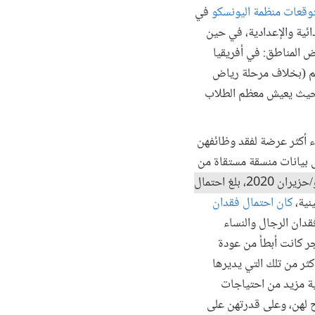
توقعات منظمة اليونسكو
في
ابتدائية والإعدادية، في حين
ض المناطق: في أفريقيا
ليم (بخلاف مرحلة رياض
، حيث يعيش معظم الطلاب
اء أكثر عرضة لفقد وظائفهن
 بيانات منسقة مستقاة من
في المدة بين أبريل/نيسان ويونيو/حزيران 2020، بلغ احتمال
نية،
كان احتمال فقدان
فقدان الرجال والنساء
أجر كانت أبطأ من عودة
أكثر من تلك التي يديرها
بية مزيد من احتياجات
اح لهن، وعلى قدرتهن على