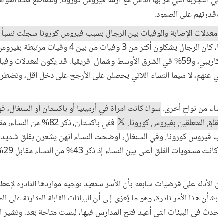
 في التجربة التي مر بها الناس مع أزمة فيروس كورونا. وتتقاطع هذه العو
قدرتهم على الصمود.
 معدلات الإصابة والوفيات بين الرجال بسبب فيروس كورونا سجلت نسباً 
ففي منطقة جنوب آسيا، كان الرجال يشكلون أكثر من 3 و
61% في أمريكا اللاتينية والبحر الكاريبي، و59% في الشرق الأوسط وشمال أفريقيا. قد يكون ل
خلي عنهم، لا سيما النساء اللاتي يحصلن على الأرجح على دخل أقل، وتض
اء من نواحٍ أخرى.
سواءً كانت امرأة في أرمينيا أو باكستان أو السنغال، 
قلق المتعلقين بفيروس كورونا.
 فيروس كورونا. وفي السنغال، أوضحت النساء أنهن يشعرن بقلق شديد أك
(56% 
ن الأدلة على فرضيات سابقة بأن الأسر ستعيد توجيه مواردها النادرة لإعطاء
بشأن هذا الأمر نادرة، وهو ما يُعزى إلى أن البيانات القابلة للمقارنة على 
دث في البيئات التي أعيد فتح المدارس فيها، ليست متاحة بعد. وتشير ال