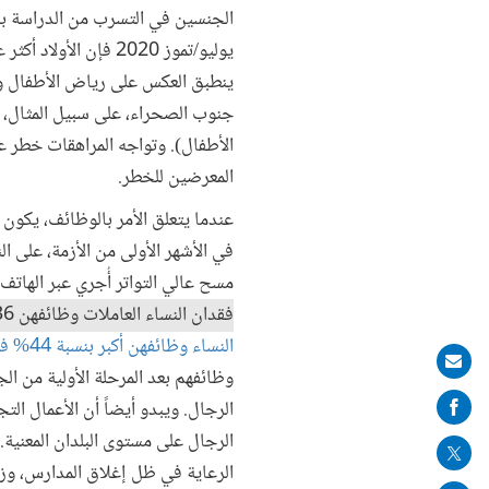
الجنسين في التسرب من الدراسة بس
يوليو/تموز 2020 فإن
ينطبق العكس على رياض الأطفال وا
جنوب الصحراء، على سبيل المثال، 
الأطفال). وتواجه المراهقات خطر 
المعرضين للخطر.
عندما يتعلق الأمر بالوظائف، يكون 
في الأشهر الأولى من الأزمة، على 
مسح عالي التواتر أُجري عبر الهاتف في 40 بلداً معظمها من البلدان 
فقدان النساء العاملات وظائفهن 36% مقابل 28% بين الرجال.
النساء وظائفهن أكبر بنسبة 44% في بداية الأزمة مقارنة بالرجال
Share
وظائفهم بعد المرحلة الأولية من الج
on
الرجال. ويبدو أيضاً أن الأعمال الت
mail
الرجال على مستوى البلدان المعنية
الرعاية في ظل إغلاق المدارس، وزيا