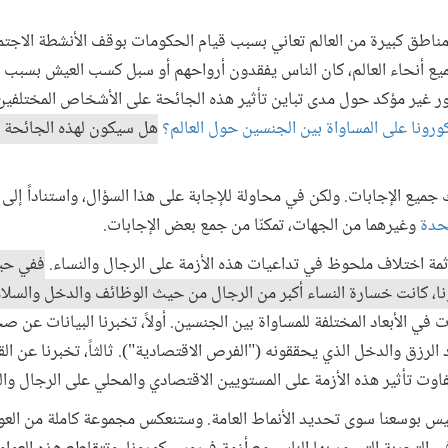
وصيف عام 2020، كانت مناطق كبيرة من العالم تعاني بسبب قيام الحكومات بوقف الأنشطة
جميع أنحاء العالم، كان الناس يفقدون أرواحهم أو سبل كسب العيش بسبب
 غير مؤكد حول مدى تباين تأثير هذه الجائحة على الأشخاص المختلفين.
رونا على المساواة بين الجنسين حول العالم؟
هل سيكون لهذه الجائحة ت
تحدة
وغيرهما من الجهات، تمكنّا من جمع بعض الإجابات.
 ثمة اختلاف ملحوظ في تداعيات هذه الأزمة على الرجال والنساء.
ففي حين
، كانت خسارة النساء أكبر من الرجال من حيث الوظائف والدخل والسلا
 في الأبعاد المختلفة للمساواة بين الجنسين. أولاً، تخبرنا البيانات عن ص
رد الرزق والدخل الذي يحققونه ("الفرص الاقتصادية"). ثالثاً، تخبرنا عن الق
تفاوت تأثير هذه الأزمة على المستويين الاقتصادي والمحلي على الرجال وال
ليس بوسعنا سوى تحديد الأنماط العامة. وستنعكس مجموعة كاملة من العوا