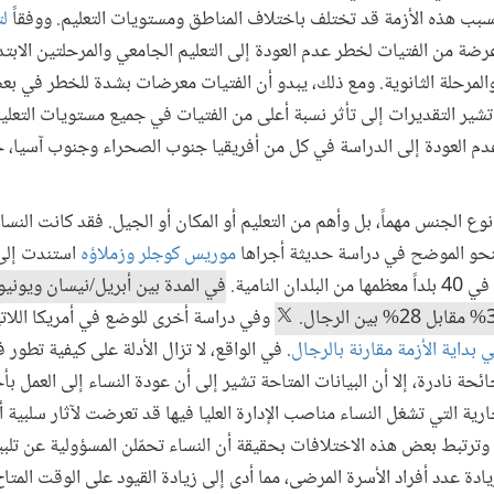
بب هذه الأزمة قد تختلف باختلاف المناطق ومستويات التعليم. ووفقاً
ل
 الأولاد أكثر عرضة من الفتيات لخطر عدم العودة إلى التعليم الجامعي والمرحلتين ال
لمرحلة الثانوية. ومع ذلك، يبدو أن الفتيات معرضات بشدة للخطر في بع
تشير التقديرات إلى تأثر نسبة أعلى من الفتيات في جميع مستويات التع
عدم العودة إلى الدراسة في كل من أفريقيا جنوب الصحراء وجنوب آسيا
نوع الجنس مهماً، بل وأهم من التعليم أو المكان أو الجيل. فقد كانت النس
النحو الموضح في دراسة حديثة أجراها
موريس كوجلر وزملاؤه
استندت إلى
النامية.
وفي دراسة أخرى للوضع في أمريكا اللاتي
. في الواقع، لا تزال الأدلة على كيفية تطور 
ائحة نادرة، إلا أن البيانات المتاحة تشير إلى أن عودة النساء إلى العمل ب
جارية التي تشغل النساء مناصب الإدارة العليا فيها قد تعرضت لآثار سلبية 
. وترتبط بعض هذه الاختلافات بحقيقة أن النساء تحمّلن المسؤولية عن تل
دة عدد أفراد الأسرة المرضى، مما أدى إلى زيادة القيود على الوقت المت