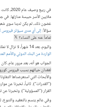
في ربيع 
ملايين الأسر حبيسة منازلها. في 
غضون ذلك، لم يكن لدينا سوى شعور
سؤالاً:
إلى أي مدى سيؤثر فيروس كو
تماماً عنه على النساء؟
واليوم، بعد 14 شهراً، لا نزال لا نملك جميع الإجابات. ولكن في محاولة للإجابة على هذا السؤال، واستناداً إلى
الواردة من البنك الدولي والأمم الم
الجواب هو أنه، بعد مرور عام، كان
لفقدان حياتهم بسبب فيروس كورونا
والأبحاث التي استعرضناها التفاوتات
("القدرات"). ثانياً، تخبرنا عن موا
القرار ("المسؤولية"). وتخبرنا عن 
وفي عالم يتسم بالتعقيد والتنوع، 