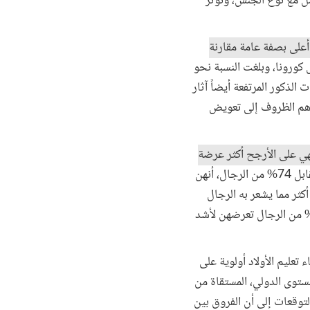
امل مع نوع الجنس، وتؤثر
أعلى بصفة عامة مقارنة
فيات من بين 4 وفيات مرتبطة بفيروس كورونا، وبلغت النسبة نحو
معدلات وفيات الذكور المرتفعة أيضاً آثار
طرهم الظروف إلى تعويض
فهي على الأرجح أكثر عرضة
ففي باكستان، ذكر 82% من النساء، مقابل 74% من الرجال، أنهن
ثر مما يشعر به الرجال
مقابل 46%). وفي أرمينيا، كانت مستويات القلق أعلى بين النساء إذ ذكر 43% من النساء مقابل 29% من الرجال تعرضهن لأشد
 تعليم الأولاد أولوية على
المستوى الدولي، المستقاة من
توقعات إلى أن الفروق بين