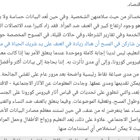
قتصاد.
لخسائر من حيث سلامتهن الشخصية. وفي حين تُعد البيانات حساسة ولا 
و وجود ارتفاع كبير في العنف ضد المرأة. فقد زاد كثيرا عدد الاتصالات ا
خدمة وفي تقارير الشرطة، وفي حالات قليلة، في المسوح المخصصة حو
83% ممن شاركن في المسح أن هناك زيادة في العنف على يد شريك الحياة في 
تعليم، ليس لدينا إجابة كاملة وموحدة عندما يتعلق الأمر بما إذا كانت م
يروس كورونا، وإلى أي مدى تأثرت به. إننا بحاجة إلى بيانات أكثر وأفض
ات من مدى صياغة نقاط رئيسية واضحة بعد مرور عام على تفشي الجائحة. و
يمكن تقديمها ومدى عمقها. وجاءت المعلومات عن الآثار الاجتماعية - الاق
ُعد، والتي تنطوي على تحديات في قياس آثار فيروس كورونا على الجنسين
 وطول المسح، وتغطية الموضوعات. وفيما يتعلق بالعنف ضد النساء والفت
لنساء عما يتعرضن له من عنف، في حين تستند معظم مصادر البيانات الأخ
اصل الاجتماعي. علاوة على ذلك، يُعد التعليم وزواج الأطفال وحمل المراهق
بحيث لا يمكن استخلاص أي استنتاجات منها.