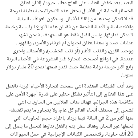
البعيد، يعد خفض الطلب على العاج مطلبا حيويا، إلا أن نطاق
الخسائر الحالية في الأفيال يجعل هذه الاستراتيجية بطيئة لدرجة
قد لا تتمكن وحدها من إنقاذ الأفيال. وستكون العواقب البيئية
والاقتصادية والأمنية الناجمة عن فقدان هذه الأنواع الرئيسية وخيمة
لا يمكن تداركها. وليس الفيل فقط هو المستهدف. فنحن نشهد
عمليات صيد واسعة النطاق لحيوان أم قرفة، والأسود، والفهود،
ووحيد القرن، والذئب الأغبر (أو ذئب الخشب)، والأسماك، وأخرى
عديدة. في الواقع أصبحت التجارة غير المشروعة في الأحياء البرية
رابع أكبر جريمة دولية منظمة حيث تقدر قيمتها بنحو 20 مليار دولار
سنويا.
وقد أدت الشبكات المعقدة التي سمحت لتجارة الأحياء البرية بالعمل
على هذا النطاق إلى التأثير بشكل خطير على قدرة أجهزة الأمن على
مكافحة هذه الجرائم. فهناك مئات الملايين من الحاويات التي
تشحن إلى مختلف أنحاء العالم كل عام، ولا يتجاوز ما يتم تفتيشه
منها أكثر من 2 في المائة فيما يزداد باطراد حجم الحاويات التي
تحملها عبر البحار. وهناك سفن يتم بالفعل بناؤها لتحمل ما يصل إلى
20 ألف حاوية. وتتخصص الكيانات الإجرامية في حمل الحيوانات