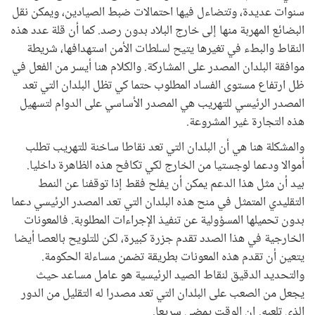
سنوات عديدة، وتتضاءل فيها احتمالات ضبط الصيادين، ويمكن نقل
البضائع المهربة منها إلى خارج البلاد بدون رصد. كما أن قلة عدد هذه
النقاط والبطء في تغيرها يتيح لسلطات الأمن استهدافها، شريطة
موافقة البلدان المصدر على المشاركة. والكلام هنا أيسر من الفعل في
ظل ارتفاع مستوى الفساد المطلوب حتما كي تظل البلدان التي تعد
المصدر الرئيسي للتهريب هي المصدر الأساسي على الدوام لتسهيل
هذه التجارة غير المشروعة.
والمشكلة هنا هي أن البلدان التي تعد نقاطا ساخنة للتهريب تطلب
أموالا ودعما لوجستيا من الخارج لكي تكافح هذه الظاهرة داخليا.
بيد أن مثل هذا الدعم يمكن أن يفلح فقط إذا توقفنا عن النمط
التقليدي المتمثل في منح هذه البلدان التي تعد المصدر الرئيسي دعما
بدون تحميلها المسؤولية عن تنفيذ الإجراءات المطلوبة. فالمعونات
الخارجية في هذا الصدد تقدم جزرة كبيرة، لكن للتلويح بالعصا أيضا
يتعين أن تقدم هذه المعونات بطريقة تضمن مساءلة الحكومة.
والتحديد الدقيق لنقاط الصيد الرئيسية هو عامل مساعد حيث
يجعل من الصعب على البلدان التي تعد مصدرا له التقليل من الدور
الذي تلعبه. إن الوقت يمضي سريعا.