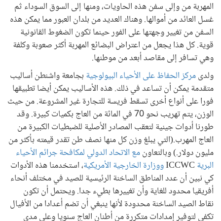
المهربة من وإلى سفن هذه الحاويات، ومنها إلى السوق السوداء ثم
غسل العائد من أموالها. وهناك العديد من بلدان العبور مما يمكن هذه
السفن من تغيير وجهتها على الفور حينما تكون الضغوط القانونية
قوية. كل هذا يجعل من اعتراض البضائع المهربة أكثر صعوبة وكلفة
وهي تسافر إلى مقاصد أبعد من موطنها.
ولدى
مركز الحفاظ على الأحياء البيولوجية
بجامعة واشنطن أساليب
متقدمة يمكن أن تساعد في ذلك. هذه الأساليب يمكن أيضا تطبيقها
فورا على أنواع أخرى تسقط فريسة للتجارة غير المشروعة. من حيث
الوزن، يتم تهريب نحو 70 في المائة من العاج بكميات كبيرة. وقد
طورنا أدوات جينية لتعقب المصادر الأصلية للضبطيات الكبيرة من
العاج المهرب.(التي يبلغ وزن كل منها نصف طن تقدر قيمته بأكثر من
مليون دولار.) وبالتعاون
مع الاتحاد الدولي لمكافحة جرائم الأحياء
البرية
ICCWC
ووزارة الخارجية الأمريكية
، استخدمنا هذه الأدوات
كي نبين أن عدد المناطق الساخنة الرئيسية للصيد في مختلف أنحاء
أفريقيا محدود للغاية وأن تغييرها بطيء جدا. ويحتمل أن تكون
نقاط الصيد الساخنة محدودة لأنها ينبغي أن تضم أعدادا من الأفيال
تكفي لتوفير إمدادات متكررة من أطنان العاج سنويا وعلى مدى