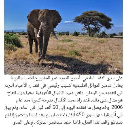
على مدى العقد الماضي، أصبح الصيد غير المشروع للأحياء البرية
يعادل تدمير الموائل الطبيعية كسبب رئيسي في فقدان الأحياء البرية
في العديد من البلدان. ولعل صيد الأفيال الأفريقية سعيا وراء العاج
هو مثال على ذلك. فقد زاد صيد الأفيال بدرجة كبيرة منذ عام
2006. وقد يصل ما نفقده اليوم إلى 50 ألف فيل في العام، ولم يبق
في أفريقيا منها سوى 450 ألفا. باختصار، لم يعد لدينا وقت، وإذا لم
نستطع وقف هذا القتل، فإننا حتما سنخسر المعركة. وعلى المدى