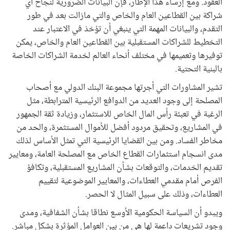
العقود. ومع إرساء هذا الإطار، فإن البيانات الضرورية لنجاح أي
شراكة بين القطاعين العام والخاص والتي مازالت بعد في طور
التقدم، والبيانات المهمة التي ينبغي أن تؤخذ في الاعتبار عند
التخطيط للشراكات المستقبلية بين القطاعين العام والخاص، يمكن
توفيرها وتعميمها في مختلف أنحاء العالم لخدمة الشراكات الخاصة
بالبنية التحتية.
تشير المشاورات التي أجرتها مجموعة البنك الدولي مع أصحاب
المصلحة إلى وجود العديد من الدوافع الرئيسية المترابطة، مثل
الرغبة في تعبئة رأس المال الخاص للاستثمار، وزيادة ثقة الجمهور
في المشاريع، وتحقيق مردود أفضل للأموال المستثمرة، والحد من
مخاطر الفساد. ومن بين القضايا الرئيسية التي تمثل الأساس لذلك
مدى انسجام استثمارات القطاع الخاص مع المصلحة العامة، ومعايير
تقديم الخدمات، والتوقعات بشأن المشاريع المستقبلية، وتكافؤ
الفرص أمام مقدمي العطاءات، والمعايير الموضوعية لتقييم
العطاءات، وذلك على سبيل المثال لا الحصر.
ويبدو أن السياسة الحكومية الأوسع نطاقا بشأن الشفافية، ومدى
وجود تشريعات داعمة لها هي من بين العوامل المؤثرة بشكل مباشر.