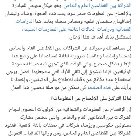
الشراكة بين القطاعين العام والخاص،
وهو هيكل منهجي للمبادرة
بالإفصاح عن المعلومات صدر لتوه، يسد هذه الفجوة. وهناك وثيقتان
إضافيتان تتضمنان خلفية ومصادر متصلة بذلك، هما
الدراسات
القضائية
ودراسات الحالات القائمة على الممارسات السليمة،
لتستكمل بذلك أهداف هذا الإطار.
إن مساهماتك وخبراتك عن الشراكات بين القطاعين العام والخاص
(محليا وإقليميا وعالميا) ضرورية للغاية لمساعدتنا على وضع هذا
الإطار بشكل صحيح. وفي الوقت الذي تجري فيه صياغة مسودة
الوثيقتين، فإننا نتشوق إلى تلقي الآراء التي ستجعلهما أفضل. يرجى
استقطاع عدة دقائق من وقتك للاطلاع على الوثيقتين، وإخطارنا
برأيك على
هذه الصفحة
كي نتمكن من مواصلة تحسين هذا العمل.
لماذا التركيز على الإفصاح عن المعلومات؟
إن الإفصاح عن المعلومات والشفافية من الأولويات القصوى لنجاح
الشراكات بين القطاعين العام والخاص والتي تتضمن مشاركة
مسئولين حكوميين ورؤساء شركات في صفقات بالغة الأهمية. فعقود
الشراكة بين القطاعين العام والخاص، ومن ورائها اتفاقيات التمويل