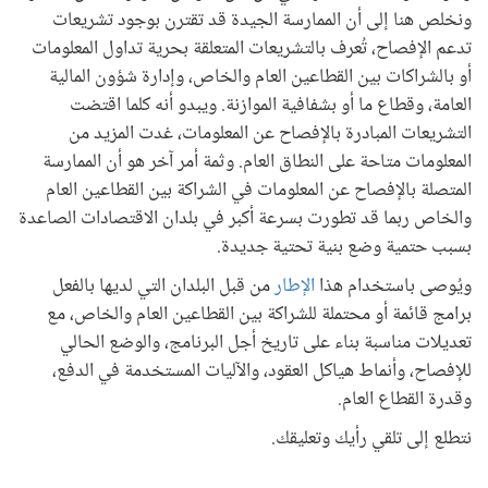
ونخلص هنا إلى أن الممارسة الجيدة قد تقترن بوجود تشريعات
تدعم الإفصاح، تُعرف بالتشريعات المتعلقة بحرية تداول المعلومات
أو بالشراكات بين القطاعين العام والخاص، وإدارة شؤون المالية
العامة، وقطاع ما أو بشفافية الموازنة. ويبدو أنه كلما اقتضت
التشريعات المبادرة بالإفصاح عن المعلومات، غدت المزيد من
المعلومات متاحة على النطاق العام. وثمة أمر آخر هو أن الممارسة
المتصلة بالإفصاح عن المعلومات في الشراكة بين القطاعين العام
والخاص ربما قد تطورت بسرعة أكبر في بلدان الاقتصادات الصاعدة
بسبب حتمية وضع بنية تحتية جديدة.
ويُوصى باستخدام هذا
الإطار
من قبل البلدان التي لديها بالفعل
برامج قائمة أو محتملة للشراكة بين القطاعين العام والخاص، مع
تعديلات مناسبة بناء على تاريخ أجل البرنامج، والوضع الحالي
للإفصاح، وأنماط هياكل العقود، والآليات المستخدمة في الدفع،
وقدرة القطاع العام.
نتطلع إلى تلقي رأيك وتعليقك.