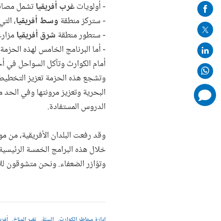
on
- أولويات
غرب أفريقيا
تشمل مصائد
mail
- ستركز منطقة
وسط أفريقيا
، الت
- ستطور منطقة
شرق أفريقيا
مزارع
- أما البرنامج الخامس لهذه الحزمة
أمام الكوارث وتآكل السواحل في أح
وتشجع هذه الحزمة تعزيز التخطيط ا
البحرية وتعزيز مرونتها وفي الحد م
comments
added
الدروس المستفادة.
وقد رفعت البلدان الأفريقية، من مو
خلال هذه البرامج الخمسة الرئيسية
وتؤازر الضعفاء. ونحن متشوقون لل
إدارة مخاطر الكوارث
البيئة
تغير المناخ
أفري