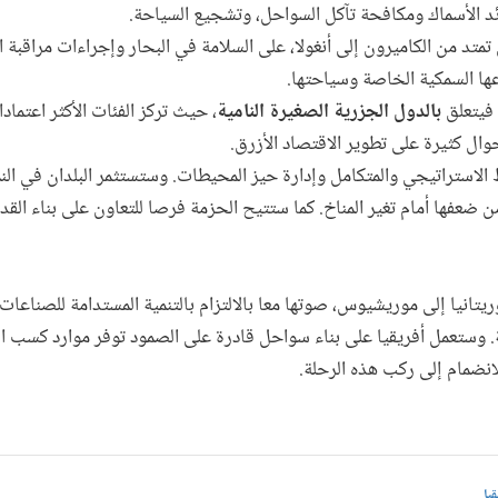
 الأسماك ومكافحة تآكل السواحل، وتشجيع السياحة.
ي تمتد من الكاميرون إلى أنغولا، على السلامة في البحار وإجراءات مراقبة ا
ها السمكية الخاصة وسياحتها.
 فيتعلق
بالدول الجزرية الصغيرة النامية
، حيث تركز الفئات الأكثر اعتماد
وال كثيرة على تطوير الاقتصاد الأزرق.
لاستراتيجي والمتكامل وإدارة حيز المحيطات. وستستثمر البلدان في النم
ن ضعفها أمام تغير المناخ. كما ستتيح الحزمة فرصا للتعاون على بناء القد
ريتانيا إلى موريشيوس، صوتها معا بالالتزام بالتنمية المستدامة للصناعا
. وستعمل أفريقيا على بناء سواحل قادرة على الصمود توفر موارد كسب الر
انضمام إلى ركب هذه الرحلة.
قيا