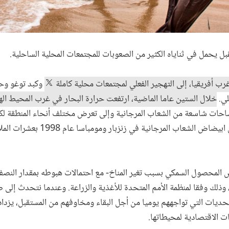
ل يحمل في ثناياه الكثير من الصعوبات للمجتمعات المحلية الساحلية.
رب أفريقيا، إلى التهجير الفعلي لمجتمعات محلية كاملة
وكبد توغو وح
احات شاسعة من الشعاب المرجانية وإلى تعرض مختلف أنحاء المنطقة لك
الخسائر الاقتصادية التي نجمت عن ابيضاض
المحصول السمكي بسبب تغير المناخ- مع احتمالات هبوطه بمقدار النصف
، وذلك وفقا لمنظمة الأمم المتحدة للأغذية والزراعة. وعندما نتحدث إلى
تحديات التي تواجههم يوميا من أجل البقاء ومخاوفهم من المستقبل، يزداد
ات الاقتصادية لمحيطاتها.