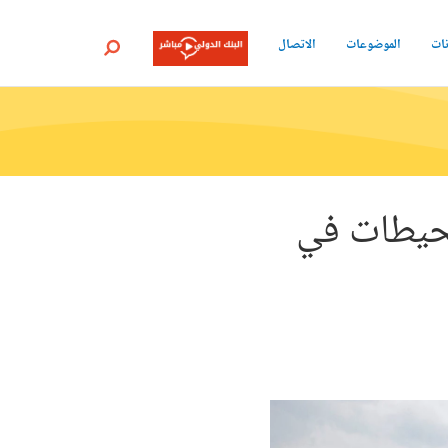
نات
الموضوعات
الاتصال
بحث
محيطات في