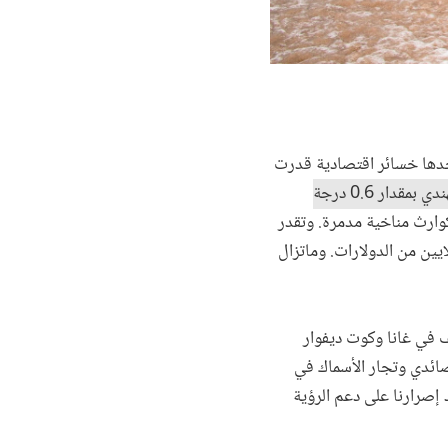
دها خسائر اقتصادية قدرت
خلال الستين عاما الماضية، ارتفعت حرارة البحار في غرب المحيط الهندي بمقدار 0.6 درجة
وارث مناخية مدمرة. وتقدر
 الشعاب المرجانية في زنزبار ومومباسا عام 1998 بعشرات الملايين من الدولارات. وماتزال
 في غانا وكوت ديفوار
 صائدي وتجار الأسماك في
 إصرارنا على دعم الرؤية