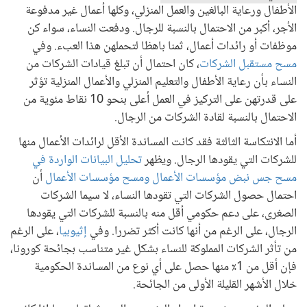
الأطفال ورعاية البالغين والعمل المنزلي، وكلها أعمال غير مدفوعة
الأجر، أكبر من الاحتمال بالنسبة للرجال. ودفعت النساء، سواء كن
موظفات أو رائدات أعمال، ثمنا باهظا لتحملهن هذا العبء. وفي
مسح مستقبل الشركات
، كان احتمال أن تبلغ قيادات الشركات من
النساء بأن رعاية الأطفال والتعليم المنزلي والأعمال المنزلية تؤثر
على قدرتهن على التركيز في العمل أعلى بنحو 10 نقاط مئوية من
الاحتمال بالنسبة لقادة الشركات من الرجال.
أما الانتكاسة الثالثة فقد كانت المساندة الأقل لرائدات الأعمال منها
للشركات التي يقودها الرجال. ويظهر
تحليل البيانات الواردة في
مسح جس نبض مؤسسات الأعمال ومسح مؤسسات الأعمال
أن
احتمال حصول الشركات التي تقودها النساء، لا سيما الشركات
الصغرى، على دعم حكومي أقل منه بالنسبة للشركات التي يقودها
الرجال، على الرغم من أنها كانت أكثر تضررا. وفي
إثيوبيا
، على الرغم
من تأثر الشركات المملوكة للنساء بشكل غير متناسب بجائحة كورونا،
فإن أقل من 1٪ منها حصل على أي نوع من المساندة الحكومية
خلال الأشهر القليلة الأولى من الجائحة.