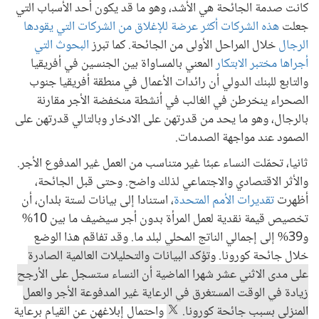
كانت صدمة الجائحة هي الأشد، وهو ما قد يكون أحد الأسباب التي
جعلت
هذه الشركات أكثر عرضة للإغلاق من الشركات التي يقودها
الرجال
خلال المراحل الأولى من الجائحة. كما تبرز
البحوث التي
أجراها مختبر الابتكار
المعني بالمساواة بين الجنسين في أفريقيا
والتابع للبنك الدولي أن رائدات الأعمال في منطقة أفريقيا جنوب
الصحراء ينخرطن في الغالب في أنشطة منخفضة الأجر مقارنة
بالرجال، وهو ما يحد من قدرتهن على الادخار وبالتالي قدرتهن على
الصمود عند مواجهة الصدمات.
ثانيا، تحمّلت النساء عبئا غير متناسب من العمل غير المدفوع الأجر.
والأثر الاقتصادي والاجتماعي لذلك واضح. وحتى قبل الجائحة،
أظهرت
تقديرات الأمم المتحدة
، استنادا إلى بيانات لستة بلدان، أن
تخصيص قيمة نقدية لعمل المرأة بدون أجر سيضيف ما بين 10%
و39% إلى إجمالي الناتج المحلي لبلد ما. وقد تفاقم هذا الوضع
خلال جائحة كورونا. و
تؤكد البيانات والتحليلات العالمية الصادرة
على مدى الاثني عشر شهرا الماضية أن النساء ستسجل على الأرجح
زيادة في الوقت المستغرق في الرعاية غير المدفوعة الأجر والعمل
المنزلي بسبب جائحة كورونا.
واحتمال إبلاغهن عن القيام برعاية