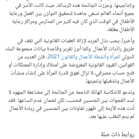
وإنتاجيتها. وعززت الجائحة هذه الرسالة، حيث كانت الأسر في
جميع أنحاء العالم تسعى جاهدة لتحقيق التوازن بين العمل ورعاية
الأطفال في الوقت الذي كان فيه كثير من المدارس ومراكز رعاية
الأطفال مغلقة.
وأخيرا، يجب بذل المزيد لإزالة العقبات القانونية التي تقف في
طريق رائدات الأعمال. وكما أبرز تقرير وقاعدة بيانات مجموعة البنك
الدولي
المرأة وأنشطة الأعمال والقانون 2021،
فإن العديد من
القوانين، القيود القانونية المفروضة على امتلاك وإدارة الممتلكات أو
فتح حساب مصرفي، لا تزال تعوق قدرة المرأة على إنشاء منشآت
الأعمال وتشغيلها وتنميتها.
وتدعو الانتكاسة الهائلة الناجمة عن الجائحة إلى مضاعفة الجهود لا
لسد الفجوات بين الجنسين فحسب، لكن لضمان عدم اتساعها. فقد
أدت هذه الأزمة إلى ظهور تفاوتات بين الجنسين في ريادة الأعمال
لم يتم التغلب عليها بعد.
روابط ذات صلة