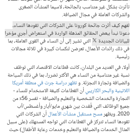
تأثرت بشكل غير متناسب بالجائحة، لاسيما المنشآت الصغرى
والشركات العاملة في مجال الضيافة.
لفهم كيف أثرت جائحة كورونا على الشركات التي تقودها النساء،
دعونا نبدأ ببعض الحقائق المذهلة الواردة في استعراض أجري مؤخرا
للبيانات الجديدة
التي تشير إلى أن النساء في القوى العاملة، بما
في ذلك رائدات الأعمال، تعرضن لنكسات كبيرة في ثلاثة مجالات
رئيسية.
أولا، في العديد من البلدان، كانت قطاعات الاقتصاد التي توظف
نسبة غير متناسبة من النساء هي الأكثر تضررا، بما في ذلك السياحة
والضيافة وتجارة التجزئة. و
تظهر دراسة جرت في منطقة أمريكا
اللاتينية والبحر الكاريبي
أن القطاعات كثيفة الاستخدام للنساء -
التجارة والخدمات الشخصية والتعليم والضيافة - تفسر 56٪ من
جميع الوظائف التي فُقدت بين شهري مايو/أيار وأغسطس/آب
2020. ويظهر
مسح مستقبل منشآت الأعمال
أن الشركات التي
تقودها النساء تتركز في القطاعات التي تواجه المستهلك (على سبيل
المثال الخدمات والضيافة والتعليم وخدمات رعاية الأطفال) حيث