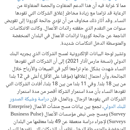
مما لا غرابة فيه أن هذا الدعم المتفاوت والحصة المتفاوتة من
الرعاية قد تزامنا مع زيادة مخاطر إغلاق الشركات التي تقودها
النساء. وقد أثار ذلك مخاوف من أن تؤدي جائحة كورونا إلى تقويض
سنوات من التقدم الذي حققته رائدات الأعمال. وكانت الانتكاسات
الناجمة عن جائحة كورونا لرائدات الأعمال في البلدان المنخفضة
والمتوسطة الدخل انتكاسات شديدة.
وتشير لوحة البيانات الإلكترونية لمسح الشركات الذي يجريه البنك
الدولي (نسخة مارس/آذار 2021) إلى أن الشركات التي تقودها
النساء شهدت بشكل عام تراجعا أكبر في المبيعات والأرباح خلال
الجائحة، وأن احتمال إغلاقها (مؤقتا على الأقل) أعلى في 12 بلدا
من بين 18 بلدا. وفي 11 بلدا من بين 18 بلدا، أفادت الشركات التي
تقودها النساء بأن مدة استمرار الشركة أقصر من مدة استمرار
الشركات التي يقودها الرجال. وبالمثل، فإن
دراسة وشيكة الصدور
للبنك الدولي
، تجمع بين بيانات مسح منشآت الأعمال (Enterprise
Survey) ومسح جس نبض مؤسسات الأعمال (Business Pulse
Surveys) لإجراء دراسة متعمقة عن 49 بلدا معظمها من البلدان
المنخفضة والمتوسطة الدخل، تظهر أن الشركات التي تقودها النساء