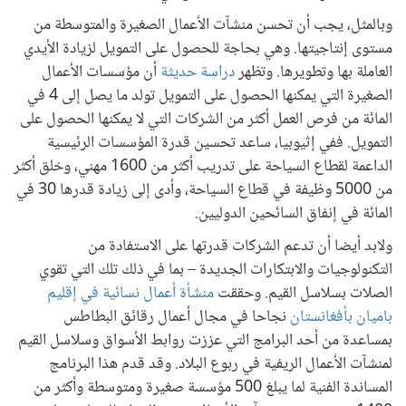
وبالمثل، يجب أن تحسن منشآت الأعمال الصغيرة والمتوسطة من
مستوى إنتاجيتها. وهي بحاجة للحصول على التمويل لزيادة الأيدي
العاملة بها وتطويرها. وتظهر
دراسة حديثة
أن مؤسسات الأعمال
الصغيرة التي يمكنها الحصول على التمويل تولد ما يصل إلى 4 في
المائة من فرص العمل أكثر من الشركات التي لا يمكنها الحصول على
التمويل. ففي إثيوبيا، ساعد تحسين قدرة المؤسسات الرئيسية
الداعمة لقطاع السياحة على تدريب أكثر من 1600 مهني، وخلق أكثر
من 5000 وظيفة في قطاع السياحة، وأدى إلى زيادة قدرها 30 في
المائة في إنفاق السائحين الدوليين.
ولابد أيضا أن تدعم الشركات قدرتها على الاستفادة من
التكنولوجيات والابتكارات الجديدة – بما في ذلك تلك التي تقوي
الصلات بسلاسل القيم. وحققت
منشأة أعمال نسائية في إقليم
باميان بأفغانستان
نجاحا في مجال أعمال رقائق البطاطس
بمساعدة من أحد البرامج التي عززت روابط الأسواق وسلاسل القيم
لمنشآت الأعمال الريفية في ربوع البلاد. وقد قدم هذا البرنامج
المساندة الفنية لما يبلغ 500 مؤسسة صغيرة ومتوسطة وأكثر من