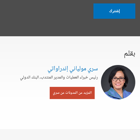
إشترك
بقلم
سري مولياني إندراواتي
رئيس خبراء العمليات والمدير المنتدب، البنك الدولي
المزيد من المدونات من سري