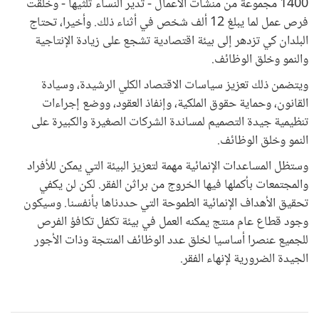
1400 مجموعة من منشآت الأعمال - تدير النساء ثلثيها - وخلقت
فرص عمل لما يبلغ 12 ألف شخص في أثناء ذلك. وأخيرا، تحتاج
البلدان كي تزدهر إلى بيئة اقتصادية تشجع على زيادة الإنتاجية
والنمو وخلق الوظائف.
ويتضمن ذلك تعزيز سياسات الاقتصاد الكلي الرشيدة، وسيادة
القانون، وحماية حقوق الملكية، وإنفاذ العقود، ووضع إجراءات
تنظيمية جيدة التصميم لمساندة الشركات الصغيرة والكبيرة على
النمو وخلق الوظائف.
وستظل المساعدات الإنمائية مهمة لتعزيز البيئة التي يمكن للأفراد
والمجتمعات بأكملها فيها الخروج من براثن الفقر. لكن لن يكفي
تحقيق الأهداف الإنمائية الطموحة التي حددناها بأنفسنا. وسيكون
وجود قطاع عام منتج يمكنه العمل في بيئة تكفل تكافؤ الفرص
للجميع عنصرا أساسيا لخلق عدد الوظائف المنتجة وذات الأجور
الجيدة الضرورية لإنهاء الفقر.