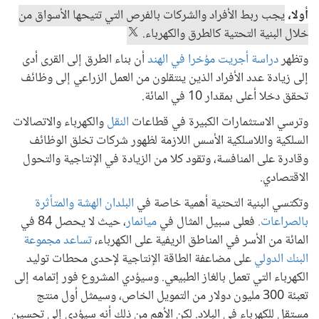
أولا،
يجب ربط الأفراد والشركات بالفرص التي تتيحها الأسواق من
خلال البنية التحتية كالطرق والكهرباء.
وتظهر
دراسة أجريت مؤخرا في الهند
أن بناء الطرق إلى القرى أدى
إلى زيادة عدد الأفراد الذين ينتقلون من العمل الزراعي إلى وظائف
تحقق دخلا أعلى بمقدار 10 في المائة.
وترسي الاستثمارات الكبيرة في قطاعات
النقل
والكهرباء والاتصالات
السلكية واللاسلكية الأسس اللازمة لظهور شركات تخلق الوظائف
وقادرة على المنافسة، وتقود كلا من الزيادة في الإنتاجية والتحول
الاقتصادي.
وتكتسي البنية التحتية أهمية خاصة في
البلدان الهشة والمتأثرة
بالصراعات.
فعلى سبيل المثال في
ميانمار
، حيث لا يحصل 84 في
المائة من الأسر في المناطق الريفية على الكهرباء،
تساعد مجموعة
البنك الدولي
على مضاعفة الطاقة الإنتاجية لإحدى محطات توليد
الكهرباء التي تعمل بالغاز الطبيعي. وسيؤدي المشروع فور إتمامه إلى
تعبئة 300 مليون دولار من التمويل الخاص، وسيمثل أول منتج
مستقل للكهرباء في البلاد. لكن الأهم من ذلك أنه سيؤدي إلى تحسين