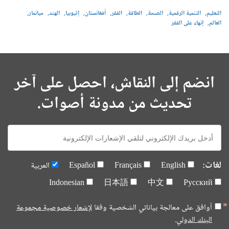
التعليم
التنمية الرقمية
الصحة
الطاقة
الفقر
أفغانستان
إثيوبيا
الهند
ميانمار
العالم
إنهاء على الفقر
انضم إلى النقاش، احصل على آخر
تحديث من مدونة أصوات.
E-
mail:
لغات:
English
Français
Español
العربية
Indonesian
日本語
中文
Русский
أوافق على معالجة بياناتي الشخصية وفقا
لإشعار خصوصية مجموعة
البنك الدولي.