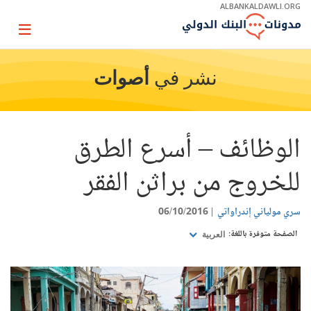
Skip
ALBANKALDAWLI.ORG
to
Main
Page
Navigation
igation
نشر في
أصوات
الوظائف – أسرع الطرق
للخروج من براثن الفقر
سري مولياني إندراواتي
06/10/2016
الصفحة متوفرة باللغة:
العربية