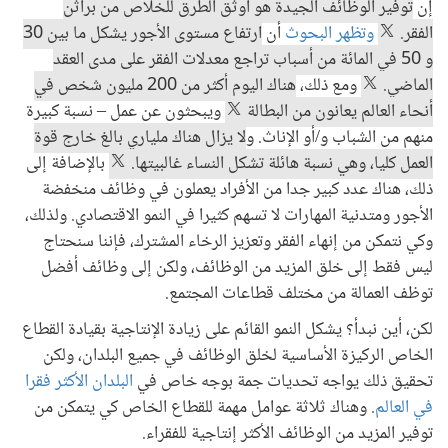
إن
توفير الوظائف الجيدة هو أوثق الطرق للخلاص من براثن
الفقر.
وتظهر البحوث
أن
ارتفاع مستوى الأجور يشكل ما بين 30
و 50 في المائة من أسباب تراجع معدلات الفقر على مدى العقد
الماضي.
ومع ذلك،
هناك اليوم أكثر من 200 مليون شخص في
أنحاء العالم يعانون من البطالة
ويبحثون عن عمل – نسبة كبيرة
منهم من الشباب و/أو الإناث. و
لا يزال هناك ملياري بالغ خارج قوة
العمل كليا، وهي نسبة هائلة تشكل النساء غالبيتها.
بالإضافة إلى
ذلك، هناك عدد كبير جدا من الأفراد يعملون في وظائف منخفضة
الأجور ومتدنية المهارات لا تسهم كثيرا في النمو الاقتصادي. ولذلك،
وكي نتمكن من إنهاء الفقر وتعزيز الرخاء المشترك، فإننا سنحتاج
ليس فقط إلى خلق المزيد من الوظائف، ولكن إلى وظائف أفضل
توظف العمالة من مختلف قطاعات المجتمع.
لكن، أين نبدأ؟ يشكل النمو القائم على زيادة الإنتاجية بقيادة القطاع
الخاص الركيزة الأساسية لخلق الوظائف في جميع البلدان، ولكن
تحقيق ذلك يواجه تحديات جمة بوجه خاص في
البلدان الأكثر فقرا
في العالم
. وهناك ثلاثة عوامل مهمة للقطاع الخاص كي يتمكن من
توفير المزيد من الوظائف الأكثر إنتاجية للفقراء.