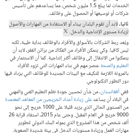
الخدمات لما يبلغ 1.5 مليون شخص، مما يساعدهم على تأسيس
شركات أو توسيعها أو الحصول على وظائف.
ثانيا،
لابد أن تقوم البلدان ببناء أو الاستفادة من المهارات والأصول
لزيادة مستوى الإنتاجية والدخل.
ويُعد ربط الشركات بالأسواق والأفراد بالوظائف بداية طيبة، لكنه
ليس كافيا. وكي يتمكن الأفراد من الفكاك من براثن الفقر، لابد أن
يتمكنوا من الانتقال إلى وظائف أكثر إنتاجية. كما أن الاستثمار في
التعليم
والصحة
عنصر مهم في بناء المهارات التي تزود الأفراد
بالمرونة اللازمة للتكيف مع البيئات الجديدة للوظائف التي يزداد فيها
دور التطور التكنولوجي.
ففي
أفغانستان
، من شأن تحسين جودة نظم التعليم الفني والمهني
في البلاد أن يساعد
على زيادة أعداد الخريجين من المعاهد المعتمدة
من المستوى الحالي الذي يزيد قليلا على 1000 خريج إلى نحو
9000 خريج في العام المقبل. وحتى عام 2015، استفاد قرابة 26
ألف شخص من هذا المشروع الذي يموله البنك الدولي لتطوير
مهارات العمل وزيادة مستويات الدخل في بيئة شديدة الصعوبة.