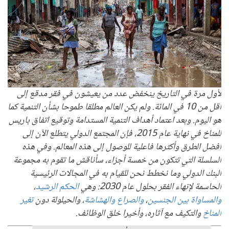
لأول مرة في التاريخ ينخفض عدد من يعيشون في فقر مدقع إلى
أقل من 10 في المائة. ولم يكن العالم مطلقا طموحا بشأن التنمية كما
هو اليوم. وبعد اعتماد أهداف التنمية المستدامة وتوقيع اتفاق باريس
للمناخ في نهاية عام 2015، فإن المجتمع الدولي يتطلع الآن إلى
أفضل الطرق وأكثرها فاعلية للوصول إلى هذه المعالم. وفي هذه
السلسلة التي تتكون من خمسة أجزاء، سأناقش ما تقوم به مجموعة
البنك الدولي وما نخطط نحن للقيام به في المجالات الرئيسية
الحاسمة لإنهاء الفقر بحلول عام 2030: وهي
الحكم الرشيد
،
والمساواة بين الجنسين
،
والصراع والهشاشة
، والحيلولة دون
تغير
المناخ
والتكيف مع آثاره، وأخيرا خلق الوظائف.