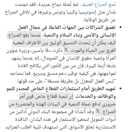
لمنع الصراع العنيف.
ثمة أمثلة نجاح عديدة. فقد نجحت
بلدان مثل إندونيسيا وكينيا وتونس وغيرها في تلافي الصراع
عن طريق الوقاية.
تعميق الشراكات بين الجهات الفاعلة في مجال العمل
الإنساني والأمني وبناء السلام والتنمية.
عندما يقع الصراع،
كيف يمكن أن يُحدث التنسيق الوثيق بين الأطراف المعنية
الفرق بين الحياة والموت.
ذكرت دقا ياسين، وزيرة شؤون
المرأة وتنمية حقوق الإنسان في الصومال، إنه عندما يشهد
بلدها أزمة كبيرة، فإن من بين الأمور التي يكافح القادة
لمواجهتها، هي كيفية توفير دعم منسق وسريع. فما نحتاجه
"ليس العمل المنعزل بل بطريقة منسقة"، على حد قولها.
تمهيد الطريق أمام استثمارات القطاع الخاص كمصدر للنمو
والوظائف والخدمات.
إن تنمية قطاع خاص قوي أمر
ضروري لدفع عجلة التنمية في البيئات الهشة والمتضررة من
الصراع.
وقد أنشأنا في مجموعة البنك الدولي أداتين من
أدوات التمويل لتحفيز الاستثمار في هذه البلدان: النافذة
الاستشارية لخلق الأسواق، التي تستهدف تلبية الطلب المتزايد