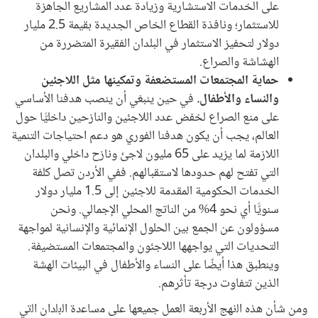
على الخدمات الاستشارية وزيادة عدد المشاريع الجاهزة
للاستثمار؛ ونافذة القطاع الخاص الجديدة بقيمة 2.5 مليار
دولار لتحفيز الاستثمار في البلدان الفقيرة المتضررة من
الهشاشة والصراع.
حماية المجتمعات المستضعفة وتمكينها مثل اللاجئين
والنساء والأطفال.
في حين ينبغي أن ينصب هدفنا الأساسي
على منع الصراع لخفض عدد اللاجئين والنازحين داخليًّا حول
العالم، يجب أن يكون هدفنا الفوري هو دعم احتياجات التنمية
اللازمة لما يزيد على 65 مليون لاجئ ونازح داخلي والبلدان
التي تفتح لهم حدودها لاستقبالهم. ففي الأردن تصل كلفة
الخدمات الحكومية المقدمة للاجئين إلى 1.5 مليار دولار
سنويًّا أي نحو 4% من الناتج المحلي الإجمالي. ونحن
مسؤولون عن الجمع بين الحلول الإنمائية والإنسانية لمواجهة
التحديات التي يواجهها اللاجئون والمجتمعات المستضيفة.
وينطبق هذا أيضًا على النساء والأطفال في البيئات الهشة
الذين تتفاوت درجة تأثرهم.
ومن شأن ھذه اﻟنهج اﻷرﺑﻌﺔ العمل جميعها على ﻣﺳﺎﻋدة اﻟﺑﻟدان اﻟﺗﻲ