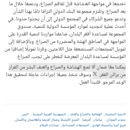
ﻧﺧدﻣﮭﺎ في مواجهة الھﺷﺎﺷﺔ ﻗﺑل تفاقم الصراع، ودﻋﻣﮭﺎ خلال ما
ﺑﻌد الصراع. وتلتزم مجموعة البنك الدولي التزامًا تامًّا بهذا الشأن
وندعو جميع الشركاء في المجتمع الدولي إلى أن يحذوا حذونا. في
أحدث عملية لتجديد لموارد المؤسسة الدولية للتنمية، صندوق
المجموعة لمساعدة أفقر البلدان، ضاعفنا مواردنا لتنمية القدرة على
المواجهة في المناطق الهشة والمتضررة من الصراع. وبالإضافة إلى
تمويل المجتمعات المستضعفة مثل اللاجئين، وفرنا تمويلًا إضافيًّا من
المؤسسة لمساعدة البلدان المعرضة للخطر على تجنب الصراع.
يمكننا معًا ضمان ألا تمنع الهشاشة والصراع والعنف البشر من الفرار
من براثن الفقر.
وسوف نتخذ جميعًا إجراءات عاجلة لتحقيق هذا
الوعد المرجو. فلنبدأ العمل.
التنمية الحضرية
الهشاشة والصراع والعنف
الجمهورية العربية السورية
اليمن
جنوب السودان
ميانمار
أفريقيا
الشرق الأوسط وشمال أفريقيا وأفغانستان وباكستان
شرق آسيا والمحيط الهادئ
المجتمعات المستدامة
مسارات للسلام