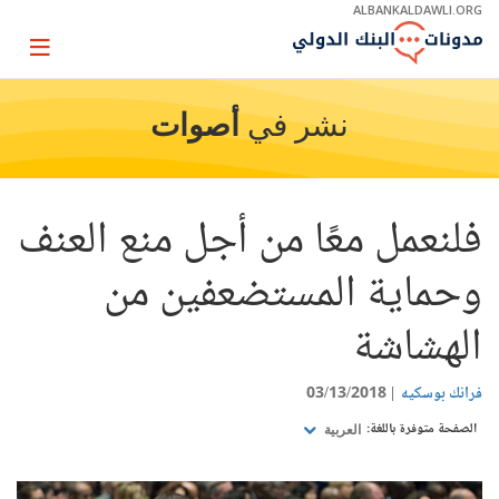
Skip
ALBANKALDAWLI.ORG
to
Main
Page
Navigation
igation
نشر في
أصوات
فلنعمل معًا من أجل منع العنف
وحماية المستضعفين من
الهشاشة
فرانك بوسكيه
03/13/2018
الصفحة متوفرة باللغة:
العربية