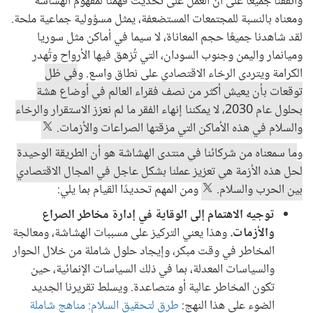
واتفقنا جميعًا على أن العمل على تحديث فهمنا لمفهوم الهشاشة
ومعناه بالنسبة للمجتمعات المستضعفة، يمثل مسؤولية جماعية ملحة.
لقد شاهدنا جميعًا حجم المعاناة، لا سيما في أماكن مثل سوريا
وميانمار واليمن وجنوب السودان، التي تُزهق فيها الأرواح وتُهدر
الكرامة ويتردى الرخاء الاقتصادي على نطاق واسع. و
في ظل
توقعات بأن يعيش أكثر من نصف فقراء العالم في أوضاع هشة
بحلول عام 2030، لا يمكننا إنهاء الفقر ما لم نعزز الاستقرار والرخاء
والسلام في هذه الأماكن التي مزقتها الصراعات والأزمات.
و
ما سمعناه من شركائنا في منتدى الهشاشة هو أن الطريقة الوحيدة
لحل هذه الأزمة هي تعزيز عملنا بشكل عاجل في المجال الاقتصادي
بين الحرب والسلام.
ومن المهم تحديدًا القيام بما يلي:
توجيه الاهتمام إلى الوقاية في إدارة مخاطر الصراع
والأزمات.
وهذا يعني التركيز على مسببات الهشاشة، ومعالجة
المخاطر في وقت مبكر، وإيجاد حلول شاملة من خلال الحوار
والسياسات المعدلة، بما في ذلك السياسات الإنمائية، حين
تكون المخاطر عالية أو متصاعدة. ويسلط تقريرنا الجديد
الضوء على هذا النهج:
طرق لتحقيق السلام: مناهج شاملة