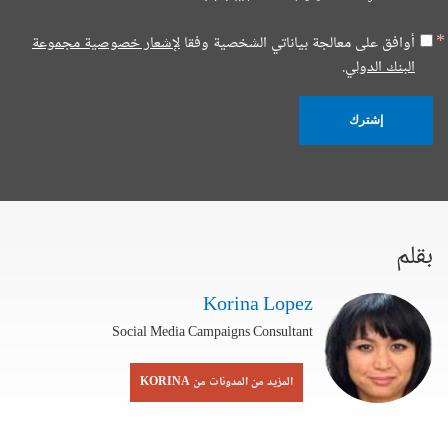
أوافق على معالجة بياناتي الشخصية وفقا
لإشعار خصوصية مجموعة
البنك الدولي.
إشترك
بقلم
Korina Lopez
Social Media Campaigns Consultant
المزيد من المدونات من KORINA