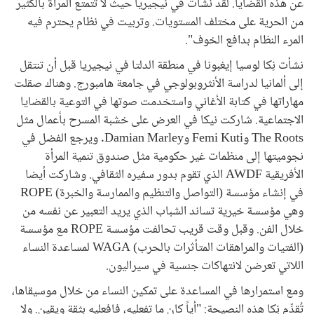
عن هذه القضايا. لقد نشأتُ في نيجيريا حيث لا تتمتع المرأة بالكثير
من الحرية على مختلف المستويات. وتربيت في نظام يحترم فيه
المرء النظام بدافع الخوف".
نشأت نِكا لوسيا إيغبونا في منطقة الدلتا في نيجيريا قبل أن تنتقل
إلى ألمانيا لدراسة الأنثروبولوجي في جامعة هامبورج. وهناك صقلت
مهاراتها في كتابة الأغاني واستخدمت صوتها في التوعية بالقضايا
الاجتماعية. شاركت نيكا في العرض على خشبة المسرح بأعمال مثل
The Roots وFemi Kuti وDamian Marley. ويرجع الفضل في
نجوميتها إلى منظمات غير حكومية مثل صندوق تنمية المرأة
الأفريقية AWDF الذي تقوم بدور سفيره الثقافي. وشاركت أيضا
في إنشاء مؤسسة (التواصل والتنظيم والممارسة والخبرة) ROPE
وهي مؤسسة خيرية تساند الشباب الذي يريد التعبير عن نفسه من
خلال الفن. وقبل وقت قريب تحالفت مؤسسة ROPE مع مؤسسة
(الفتيات والمراهقات المتأثرات بالحرب) WAGA لمساعدة النساء
اللاتي تعرضن لانتهاكات جنسية في سيراليون.
ومع استمرارها في المساعدة على تمكين النساء من خلال موسيقاها،
تُقدِّم نِكا هذه النصيحة: "أياً كان ما تفعليه، فافعليه بثقة ويقين. ولا