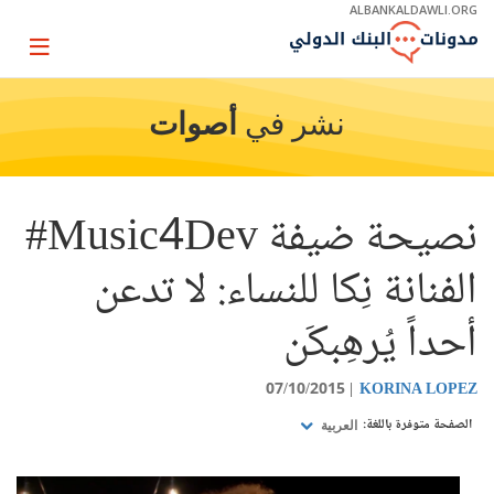
Skip
ALBANKALDAWLI.ORG
to
Main
Page
Navigation
igation
نشر في
أصوات
نصيحة ضيفة Music4Dev#
الفنانة نِكا للنساء: لا تدعن
أحداً يُرهِبكَن
07/10/2015
KORINA LOPEZ
الصفحة متوفرة باللغة:
العربية