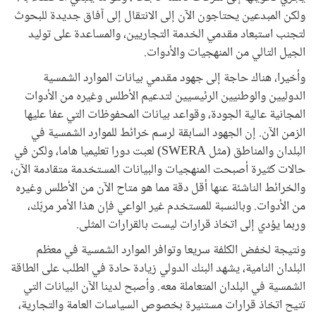
ولكن المبدعين يحتاجون الآن إلى الانتقال إلى آفاق جديدة للبحوث
لتجنب استبعاد مقدمي الخدمة التجاريين، والمساعدة على توليد
الجيل التالي من المنهجيات والأدوات.
وأخيرا، هناك حاجة إلى جهود مقدمي بيانات الموارد الشمسية
الدوليين والوطنيين الرئيسيين لتدعيم الأطلس وغيره من الأدوات
المجانية عالية الجودة، وقواعد بيانات المحفوظات التي عفا عليها
الزمن الآن. إن الجهود السابقة لرسم خرائط للموارد الشمسية في
البلدان والمناطق (مثل SWERA) لعبت دورا تعليميا هاما، ولكن في
حالات كثيرة أصبحت المنهجيات والبيانات المستخدمة متقادمة الآن،
والخرائط الناشئة عنها أقل دقة مما هو متاح الآن من الأطلس وغيره
من الأدوات. وبالنسبة للمستخدم غير الواعي فإن هذا الأمر مربّك،
وربما يؤدي إلى اتخاذ قرارات ليست بالقرارات المثلى.
ونتيجة لخفض الكلفة سريعا وتوافر الموارد الشمسية في معظم
البلدان النامية، يشهد البنك الدولي زيادة حادة في الطلب على الطاقة
الشمسية في البلدان المتعاملة معه. وأصبح لدينا الآن البيانات التي
تتيح اتخاذ قرارات مستنيرة بخصوص السياسات العامة والتجارية،