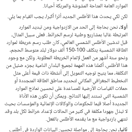
الموارد العامة المتاحة المشوشة والمربكة أحيانا.
لكن لكي يحدث هذا الأطلس الجديد أثرا أكبرا، يجب القيام بما يلي.
أولا،
نحن بحاجة إلى الحد من الازدواجية ومن تبديد الموارد
المرتبطة غالبا بمشاريع وطنية لرسم الخرائط. فعلى سبيل المثال،
قبل تدشين الأطلس الشمسي العالمي، كان طلب رسم خريطة لموارد
الطاقة الشمسية يتكلف 100-150 ألف دولار لبلد متوسط الحجم،
ونحو ستة أشهر من العمل لإتمام الخريطة المطلوبة. ولكن مع وجود
هذا الأطلس، أكملنا هذه المهمة لجميع البلدان النامية بجزء ضئيل من
التكلفة، مما يتيح توجيه التمويل إلى أنشطة ذات قيمة أعلى مثل
التخطيط الجغرافي المكاني لتحديد مناطق الطاقة المتجددة أو
حملات القياسات الأرضية للمساعدة على تحسين نماذج الموارد
الشمسية التي تستند إليها النتائج. ويمكن أن تكون هذه الأداة
الجديدة أصلا قيّما للحكومات والوكالات الإنمائية والمؤسسات بحيث
لا تبذل جهودا مكلفة في كثير من الحالات لإعداد خرائط لكل بلد وقد
تنتهي بازدواجية مع ما يقدمه الأطلس بالفعل.
ثانيا،
نحن بحاجة إلى مواصلة تحسين البيانات الواردة في أطلس،