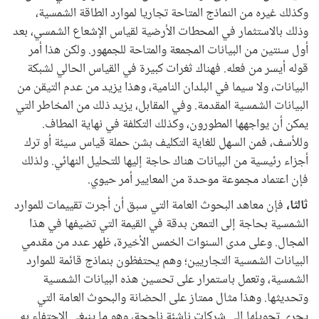
وكذلك غيره من النماذج المتاحة تجاريا لموارد الطاقة الشمسية،
وذلك بالاستثمار في المحطات الأرضية لقياس الإشعاع الشمسي، بعد
أول سنتين من البيانات المجمعة والمتاحة للجمهور. ولكن هذا أمر
قوله أيسر من فعله. فهناك ثغرات كبيرة في القياس الحالي لشبكة
البيانات، ولا سيما في البلدان النامية، وهذا يزيد من عدم التيقن من
البيانات الشمسية المقدمة. وفي المقابل، يزيد ذلك من المخاطر التي
يمكن أن يواجهها المطورون، وكذلك التكلفة في نهاية المطاف.
وللأسف، فمن السهل للغاية التكليف بشن حملة قياس سيئة أو ترك
أجزاء رئيسية من البيانات هناك حاجة إليها للتحليل النهائي. ولذلك
فإن اعتماد مجموعة موحدة من المعايير أمر حيوي.
ثالثا،
فإن معاهد البحوث العامة التي سبق أن أجرت تقييمات للموارد
الشمسية بحاجة إلى التمعن بدقة في القيمة التي تضيفها في هذا
المجال. وعلى مدى السنوات الخمس الأخيرة، ظهر عدد من مقدمي
البيانات الشمسية التجاريين؛ وهم يحتفظون بنماذج قائمة للموارد
الشمسية، وتعمل باستمرار على تحسين هذه البيانات الشمسية
وتحديثها. وهذا مثال ممتاز على الحضانة والبحوث العامة التي
يجري تحويلها إلى شركات ناشئة ناجحة، وهو ما ينبغي الاحتفاء به.