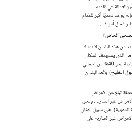
 والعدالة في تقديم
إنه يوجد تحديًا أكبر للنظام
 وشمال أفريقيا.
 الصحي الخاص؟
ديد من هذه البلدان لا يمتلك
لخاص الذي يستهدف السكان
الأكثر ثراءً والعاملين في القطاع الرسمي. ومن حيث المتوسط الإقليمي، تشكل مدفوعات الأسر من أموالها الخاصة نحو 40% من إجمالي
ل الخليج
). وتُعد البلدان
المنطقة تبلغ عن الأمراض
الأمراض غير السارية. ونحن
الدموية). على سبيل المثال،
الأمراض غير السارية على