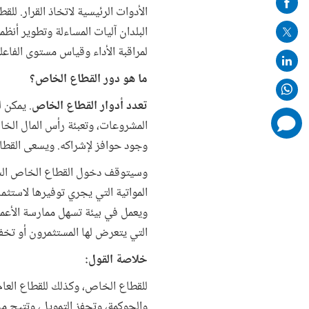
الأدوات الرئيسية لاتخاذ القرار. ل
mail
البلدان آليات المساءلة وتطوير أنظم
لمراقبة الأداء وقياس مستوى الفاعلي
ما هو دور القطاع الخاص؟
تعدد أدوار القطاع الخاص
. يمكن 
comments
المشروعات، وتعبئة رأس المال الخ
added
وجود حوافز لإشراكه. ويسعى القطا
وسيتوقف دخول القطاع الخاص السوق 
المواتية التي يجري توفيرها لاست
ويعمل في بيئة تسهل ممارسة الأعما
التي يتعرض لها المستثمرون أو تخف
خلاصة القول:
للقطاع الخاص، وكذلك للقطاع العام
والحوكمة، وتحفز التمويل، وتتيح مج