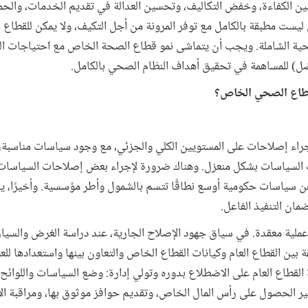
ن الكفاءة، وخفض التكاليف، وتحسين العدالة في تقديم الخدمات، والحماي
ست مطبقة بالكامل مع توفر المرونة من أجل التكيف، ولا يمكن للقطاع ا
صحية الشاملة. ويجب أن يتماشى نمو قطاع الصحة الخاص مع احتياجات ال
ل) للمساهمة في تحقيق أهداف النظام الصحي بالكامل.
لقطاع الصحي الخاص؟
جراء إصلاحات على المستويين الكلي والجزئي، مع وجود سياسات مناسبة، 
ات السياسات بشكل منعزل. وهناك ضرورة لإجراء بعض إصلاحات السياسات
 سياسات حكومية أوسع نطاقًا تتسم بالشمول وأطر مؤسسية. وأخيرًا، ي
مان التنفيذ الفاعل.
 عملية معقدة. في سياق جهود الإصلاح الجارية، عند دراسة الغرض والسياق
قة بين القطاع العام وكيانات القطاع الخاص والتعاون بينها واستعدادها للعم
القطاع العام على الاضطلاع بدوره وتولي إدارة: وضع السياسات واللوائح 
يسير الحصول على رأس المال الخاص، وتقديم حوافز موثوق بها، ومراقبة الأ