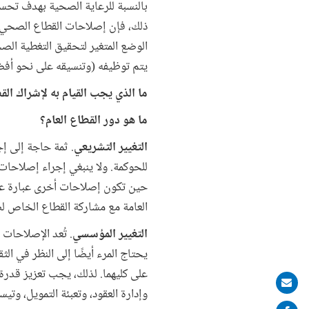
بالنسبة للرعاية الصحية بهدف تحسي
ذلك، فإن إصلاحات القطاع الصحي لي
الوضع المتغير لتحقيق التغطية ال
يتم توظيفه (وتنسيقه على نحو أفض
ما الذي يجب القيام به لإشراك ا
ما هو دور القطاع العام؟
التغيير التشريعي
. ثمة حاجة إلى إ
للحوكمة. ولا ينبغي إجراء إصلاح
حين تكون إصلاحات أخرى عبارة عن
العامة مع مشاركة القطاع الخاص لض
التغيير المؤسسي
. تُعد الإصلاحات
يحتاج المرء أيضًا إلى النظر في الث
على كليهما. لذلك، يجب تعزيز قدرة 
Share
وإدارة العقود، وتعبئة التمويل، وت
on