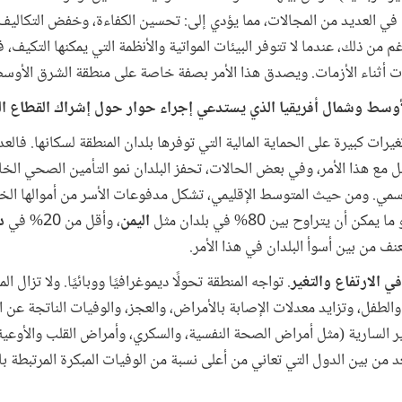
 في العديد من المجالات، مما يؤدي إلى: تحسين الكفاءة، وخفض التكاليف،
م من ذلك، عندما لا تتوفر البيئات المواتية والأنظمة التي يمكنها التكيف، ف
ات أثناء الأزمات. ويصدق هذا الأمر بصفة خاصة على منطقة الشرق الأوسط
أوسط وشمال أفريقيا الذي يستدعي إجراء حوار حول إشراك القطاع
تغيرات كبيرة على الحماية المالية التي توفرها بلدان المنطقة لسكانها. فالع
ل مع هذا الأمر، وفي بعض الحالات، تحفز البلدان نمو التأمين الصحي ا
ن يتراوح بين 80% في بلدان مثل
اليمن
، وأقل من 20% في
دو
ف من بين أسوأ البلدان في هذا الأمر.
ي الارتفاع والتغير
. تواجه المنطقة تحولًا ديموغرافيًا ووبائيًا. ولا تزال 
لطفل، وتزايد معدلات الإصابة بالأمراض، والعجز، والوفيات الناتجة عن 
 السارية (مثل أمراض الصحة النفسية، والسكري، وأمراض القلب والأوعية 
عد من بين الدول التي تعاني من أعلى نسبة من الوفيات المبكرة المرتبطة ب