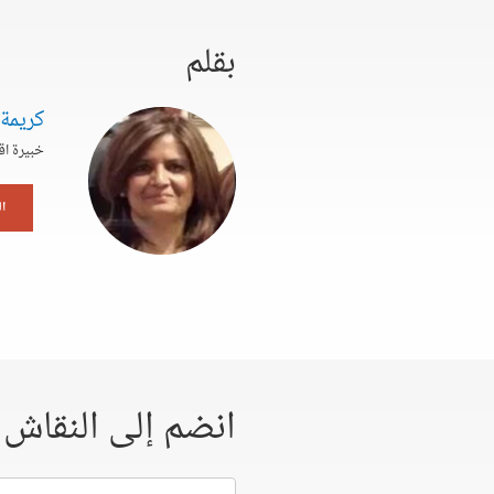
بقلم
كريمة
خبيرة اق
ا
انضم إلى النقاش
إسمك