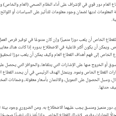
لقطاع العام دور قوي في الإشراف على أداء النظام الصحي (العام والخاص) 
ة المعلومات لديها لضمان وجود معلومات للتأثير على السياسات أو اللوائح أ
ة.
للقطاع الخاص أن يلعب دورًا متميزًا وإن كان متنوعًا في توفير فرص العم
اص. ويمكن أن يكون أكثر فاعلية في الاضطلاع بدوره إذا كانت هناك معا
ع الخاص إلى فهم أهداف القطاع العام وكيف يمكن أن يلعب دورًا لتحقيق
أو الخروج منها على الإشارات التي يتلقاها، والحوافز التي يحصل عليها 
ثمارات القطاع الخاص ونموه. ويتمثل الهدف الرئيسي في أن يحدد القطاع 
ل، وسبل الحصول على التمويل، والائتمان بأسعار معقولة، وضمانات المخ
يف حدتها.
، دور متميز ومنسق يجب عليهما الاضطلاع به. ومن الضروري وجود بيئة ت
الًا للمهارات وفرص لإشراك القطاع الخاص. وإذا نُفذ ذلك تنفيذًا صحيحًا،