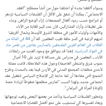
وسواء أاتفقنا بشدة أو اختلفنا حول من أنشأ مصطلح "العقد
الاجتماعي"، يمكننا أن نتفق على الأقل أن الفلسفات السياسية تزدهر
أو تتراجع حسب ردود أفعال المجتمعات إزاء الوضع الراهن. وبناء
على تعليقات وآراء المشاركين، فإن عدد كبير للغاية من الآباء
والأمهات وأولياء الأمور في منطقة الشرق الأوسط وشمال أفريقيا
لديهم الرغبة في كسر حلقة تغيب المعلمين. كما أن
44 في المائة من
الطلاب في العالم العربي الملتحقين بالمدارس يعانون من نقص حاد
في المواد الدراسية
. (هذا قد يتوافق مع وجود العديد من رابطات
الآباء ــ المعلمين في مدراس على مسافة لا تزيد على 10 أميال
جنوب شرق واشنطن العاصمة) وحول هذه الملاحظة، قامت ممثلة
لأحدى منظمات المجتمع المدني في الأردن فيما بعد بالتحدث وطرح
الحجج التي مفادها أن ثمة حاجة إلى الإصلاح السياسي لتفعيل عقد
اجتماعي جديد، ولهذا السبب "تمارس منظمتها ضغوطاً لزيادة حصة
(كوتة) المرأة في البرلمان".
وتتطور الفلسفات السياسية وتأخذ من بعضها البعض وتعيد توجهاتها
ويعاد تفسيرها كي تستجيب على نحو أفضل للقضايا الاجتماعية