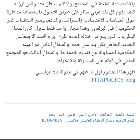
والاقتصادية الملحة في المجتمع. ولذلك، سنظل متشوقين لرؤية
كيف يقوم كل بلد عربي سائر على طريق التحول باستضافة مناظرة
حول السياسات الاقتصادية (الضرائب، والدعم، ومنح المنظمات غير
الحكومية) في البرلمان. وهذا مجال واحد فقط ــ وإن كان المجال
البطيء ــ الذي يتم من خلاله إعادة طرح إبرام العقد الاجتماعي
الجديد الخاص بكل بلد على حدة. والمجال الثاني هو الهيئة
الحكومية المسؤولة عن تقديم خدمة ما. والمجال الثالث هو المجتمع
المدني في قوته على المشاركة والانخراط.
ظهر هذا المنشور أول ما ظهر في مدونة بيتا بوليسي
.
PITAPOLICY blog
التنمية الرقمية
الحوكمة
الأردن
اليمن
تونس
ليبيا
مصر
الشرق الأوسط وشمال أفريقيا وأفغانستان وباكستان
BLOG4DEV