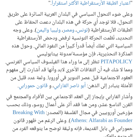
"
اعتبار الطبقة الأرستقراطية الأكثر استقراراً
."
وعلى ضوء التحول السياسي في البلدان العربية السائرة على طريق
التحول، فلا توجد أي حركة في هذه البلدان دعمت الحفاظ على
الطبقات الأرستقراطية (
تونس
،
ومصر
،
وليبيا
واليمن
). وعلى وجه
التحديد، نُظمت الحركة التونسية لرفض ودحض الأرستقراطية
السياسية التي تملك أيضاً قدراً كبيراً من النفوذ المالي. وحول هذه
المذكرة التحذيرية، فإن مؤسسة/مدونة بيتابوليسي
PITAPOLICY
تنظر إلى ما وراء هذا الفيلسوف السياسي الفرنسي.
ومما لا شك فيه أن الثقافات الأخرى لابد وأنها قد أشارت إلى مفهوم
العقود الاجتماعية قبل عصر التنوير في أوروبا. وثمة عدد قليل من
الأمثلة يتبادر إلى الذهن:
أبو ناصر الفارابي
، و
قانون حمورابي
.
وأشار الفارابي بإيجاز إلى العقد الاجتماعي بين الأفراد والمجتمع في
القرن التاسع عشر، ومن هنا فقد أثر على أعمال روسو، وذلك بحسب
مؤرخين أوروبيين في مجال الفلسفة (المصدر:
Breaking With
Athens: Alfarabi as Founder
). وعلى الرغم من ظهور قانون
حمورابي في بابل القديمة، فإنه وثيقة توضح ما يتوقعه الفرد من
المجتمع والعكس.