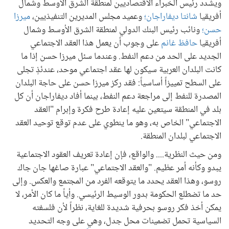
ويشدد رئيس الخبراء الاقتصاديين لمنطقة الشرق الأوسط وشمال
أفريقيا
شانتا ديفاراجان؛
وعميد مجلس المديرين التنفيذيين،
ميرزا
حسن؛
ونائب رئيس البنك الدولي لمنطقة الشرق الأوسط وشمال
أفريقيا
حافظ غانم
على وجوب أن يعمل هذا العقد الاجتماعي
الجديد على الحد من دعم النفط. وعندما سئل ميرزا حسن إذا ما
كانت البلدان العربية سيكون لها عقد اجتماعي موحد، عندئذٍ تجلى
على السطح تمييزاً أساسياً: فقد ركز ميرزا حسن على حاجة البلدان
المصدرة للنفط إلى مراجعة دعم النفط، بينما أفاد ديفاراجان أن كل
بلد في المنطقة سيتعين عليه إعادة طرح فكرة وإبرام "العقد
الاجتماعي" الخاص به، وهو ما ينطوي على عدم توقع توحيد العقد
الاجتماعي لبلدان المنطقة.
ومن حيث النظرية.... والواقع، فإن إعادة تعريف العقود الاجتماعية
يبدو وكأنه أمر عظيم. "والعقد الاجتماعي" عبارة صاغها جان جاك
روسو، وهذا العقد يحدد ما يتوقعه الفرد من المجتمع والعكس. وإلى
حد ما تضطلع الحكومة بدور الوسيط الرئيسي. وأياً ما كان الأمر، لا
يمكن أخذ فكر روسو بحرفية شديدة للغاية، نظراً لأن فلسفته
السياسية تحمل تضمينات محل جدل، وهي على وجه التحديد