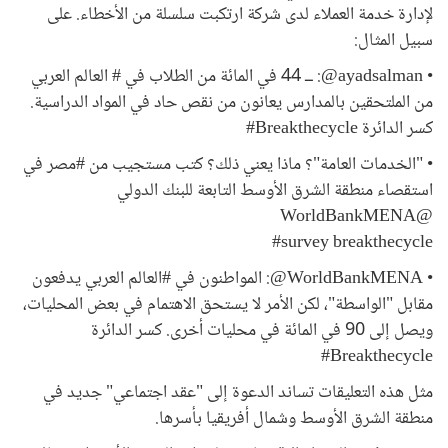
لإدارة خدمة العملاء لدى شركة ارتكبت سلسلة من الأخطاء. على
سبيل المثال:
• ayadsalman@: ــ 44 في المائة من الطلاب في # العالم العربي
من الملتحقين بالمدارس يعانون من نقص حاد في المواد الدراسية.
كسر الدائرة Breakthecycle#
• "الخدمات العامة"؟ ماذا يعني ذلك؟ كتب مستجيب من #مصر في
استقصاء منطقة الشرق الأوسط التابعة للبنك الدولي
@WorldBankMENA
survey breakthecycle#
• WorldBankMENA@: المواطنون في #العالم العربي يدفعون
مقابل "الواسطة"، لكن الأمر لا يستحق الاهتمام في بعض المحليات،
ويصل إلى 90 في المائة في محليات أخرى. كسر الدائرة
Breakthecycle#
مثل هذه التعليقات تساند الدعوة إلى "عقد اجتماعي" جديد في
منطقة الشرق الأوسط وشمال أفريقيا بأسرها.