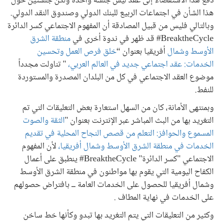
دفع هذا الاستقصاء إلى عقد ليس جلسة واحدة ولكن جلستين حول
هذا الشأن في اجتماعات الربيع للبنك الدولي وصندوق النقد الدولي.
وبالتالي فليس من قبيل المصادقة أن المفهوم الاجتماعي كسر الدائرة
BreaktheCycle# قد ظهر في ندوة أخرى في
منطقة الشرق
الأوسط وشمال
أفريقيا بعنوان “
خلق فرص العمل وتحسين
الخدمات: عقد اجتماعي جديد في العالم العربي،
" تناولت مجدداً
موضوع العقد الاجتماعي في كل من البلدان المصدرة والمستوردة
للنفط.
وبمنتهى الأمانة، كان من السهل استعارة بعض التعليقات التي تم
التغريد بها من البث المباشر عبر الإنترنت بعنوان "
الثقة والصوت
المسموع والحوافز: التعلم من قصص النجاح المحلية في تقديم
الخدمات في منطقة الشرق الأوسط وشمال أفريقيا،
لأن المفهوم
الاجتماعي "كسر الدائرة" BreaktheCycle# ينطبق على أعمال
الكفاح اليومية التي يقوم بها مواطنون في منطقة الشرق الأوسط
وشمال أفريقيا للحصول على الخدمات العامة ــ بافتراض حصولهم
على الخدمات في نهاية المطاف .
وكثير من التعليقات التي يتم التغريد بها تبدو وكأنها خط ساخن