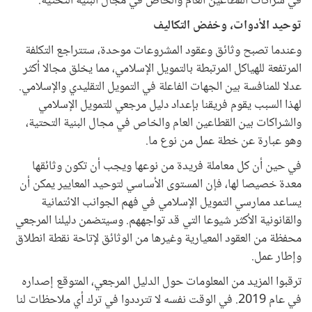
في شراكات القطاعين العام والخاص في مجال البنية التحتية.
توحيد الأدوات، وخفض التكاليف
وعندما تصبح وثائق وعقود المشروعات موحدة، ستتراجع التكلفة
المرتفعة للهياكل المرتبطة بالتمويل الإسلامي، مما يخلق مجالا أكثر
عدلا للمنافسة بين الجهات الفاعلة في التمويل التقليدي والإسلامي.
لهذا السبب يقوم فريقنا بإعداد دليل مرجعي للتمويل الإسلامي
والشراكات بين القطاعين العام والخاص في مجال البنية التحتية،
وهو عبارة عن خطة عمل من نوع ما.
في حين أن كل معاملة فريدة من نوعها ويجب أن تكون وثائقها
معدة خصيصا لها، فإن المستوى الأساسي لتوحيد المعايير يمكن أن
يساعد ممارسي التمويل الإسلامي في فهم الجوانب الائتمانية
والقانونية الأكثر شيوعا التي قد تواجههم. وسيتضمن دليلنا المرجعي
محفظة من العقود المعيارية وغيرها من الوثائق لإتاحة نقطة انطلاق
وإطار عمل.
ترقبوا المزيد من المعلومات حول الدليل المرجعي، المتوقع إصداره
في عام 2019. في الوقت نفسه لا تترددوا في ترك أي ملاحظات لنا