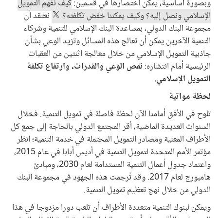
وبصورة أساسية، يمكن اختصارها في قسمين:
كيف نفهم التمويل
الإسلامي ونصل إليه؟ وكيف يمكننا خفض تكلفته؟
نعتقد أن
مجموعة البنك الدولي، بمساعدة البنك الإسلامي للتنمية وشركاء
التنمية الآخرين يمكن أن تعالج هذه المسائل وتزيد الوعي بشأن
جاذبية التمويل الإسلامي من خلال معالجة اثنتين من العقبات
الرئيسية أمام انتشاره:
نقص الوعي والقدرات، وارتفاع تكلفة
التمويل الإسلامي.
لحظة مواتية
تلوح في الأفق أمامنا الآن لحظة فاصلة في تمويل التنمية. فخلال
السنوات العديدة الماضية، أقر المجتمع الدولي بالحاجة إلى جمع كل
الأطراف المعنية ومصادر التمويل المحتملة في خدمة التنمية؛ انظر
مؤتمر الأمم المتحدة لتمويل التنمية في أديس أبابا في عام 2015،
واعتماد جدول أعمال التنمية المستدامة لعام 2030، ومبادئ
هامبورج لعام 2017. وقد تُرجمت هذه الجهود في مجموعة البنك
الدولي من خلال نهج تعظيم تمويل التنمية.
ويمكن لبنوك التنمية متعددة الأطراف أن تلعب دورا مزدوجا في هذا