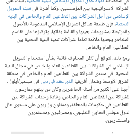
في استضافة
ندوة حول التمويل الإسلامي للبنية التحتية
، للبناء على
الشراكة الاستراتيجية بين المؤسستين. وكما أشرنا في
تعبئة التمويل
الإسلامي من أجل الشراكات بين القطاعين العام والخاص في البنية
التحتية
، فإن طبيعة هياكل التمويل الإسلامي المدعومة بالأصول
والمرتبطة بمشروعات بعينها والقائمة بذاتها، وتركيزها على تقاسم
المخاطر يجعلها ملائمة تماما لشراكات تنمية البنية التحتية بين
القطاعين العام والخاص.
ومع ذلك، نتوقع أن تظل المخاوف قائمة بشأن استخدام التمويل
الإسلامي في الشراكات بين القطاعين العام والخاص في مجال البنية
التحتية. في منتدى الشراكة بين القطاعين العام والخاص في منطقة
الشرق الأوسط وشمال أفريقيا
الذي عقد في دبي
في سبتمبر/أيلول،
أجبنا على الكثير من أسئلة الحاضرين وكان من بينهم ممارسون
للشراكة بين القطاعين العام والخاص، وقادة وحدات الشراكة بين
القطاعين في حكومات بالمنطقة، وممثلون وزاريون على مستوى عال
لدول مجلس التعاون الخليجي، ومصرفيون ومستثمرون
واستشاريون.