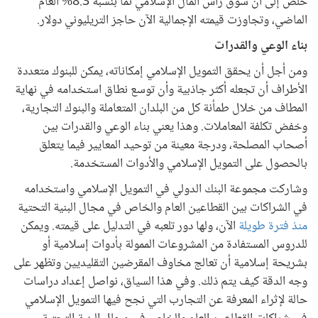
خلص إلى أن سوق رأس المال الإسلامي نما بنسبة 8.3% العام
الماضي، وتجاوزت قيمته الإجمالية الآن حاجز التريليوني دولار.
بناء الوعي والقدرات
ومن أجل أن يحقق التمويل الإسلامي إمكاناته، يمكن للبنوك متعددة
الأطراف أن تجعله أكثر جاذبية وأن توسع نطاق استخدامه في نهاية
المطاف من خلال طمأنة كل من البلدان المتعاملة والبنوك التجارية،
وخفض تكلفة المعاملات. وهذا يعني بناء الوعي والقدرات بين
أصحاب المصلحة، ودرجة معينة من توحيد المعايير فيما يتعلق
بالحصول على التمويل الإسلامي والأدوات المستخدمة.
وشاركت مجموعة البنك الدولي في التمويل الإسلامي واستخدامه
في الشراكات بين القطاعين العام والخاص في مجال البنية التحتية
منذ فترة طويلة
الآن، ولها دور تلعبه في التدليل على قيمته. ويمكن
للدروس المستفادة من المشروعات الممولة بأدوات إسلامية أو
بشريحة إسلامية أن تعالج مخاوف المقرضين التقليديين وتظهر على
وجه الدقة كيف يتم ذلك. وفي هذا السياق، نواصل إعداد دراسات
حالة لإثراء المعرفة عن التجارب التي نجح فيها التمويل الإسلامي