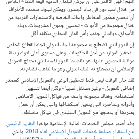
النهج: فهي الأقدر على أن تبرهن للبلدان النامية قيمة القطاع الخاص
من خلال لعب دور في بناء الجسور، ويمكن للبنوك متعددة الأطراف
أن تحسن منظور المخاطر والعائد الخاصة بالاستثمارات الفردية من
خلال مجموعة من الأدوات - تحسين جدوى المشروعات، وبناء
الأسواق، وبالتالي جذب رأس المال التجاري بتكلفة أقل.
إن الدور الذي تضطلع به مجموعة البنك الدولي تجاه القطاع الخاص
- تحفيز الموارد من أجل الحكومات، وعلى مستوى أعلى لتوفير بيئة
مواتية للحصول عليها- هو بالضبط الدور نفسه الذي يحتاج التمويل
الإسلامي أن يضطلع به البنك الدولي وهو ما نتأهب للقيام به.
لقد حان الوقت ليس فقط لتحقيق الوعي بالتمويل الإسلامي كمصدر
إضافي للتمويل - وغير مستغل نسبيا - ولكن أيضا لتسهيل
استخدامه. وهناك مجموعة واسعة من هياكل التمويل الإسلامي
وأدواته وعناصره التي يتعين استكشافها والتي يمكن أن تعمل
بمفردها أو بدمجها مع التمويل التقليدي في هياكل مختلطة.
وقد أصدر مجلس الخدمات المالية الإسلامية مؤخرا
التقرير الرئيسي
عن استقرار صناعة خدمات التمويل الإسلامي لعام 2018
، والذي