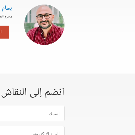
بسّام 
محرر الم
ا
انضم إلى النقاش
إسمك
البريد