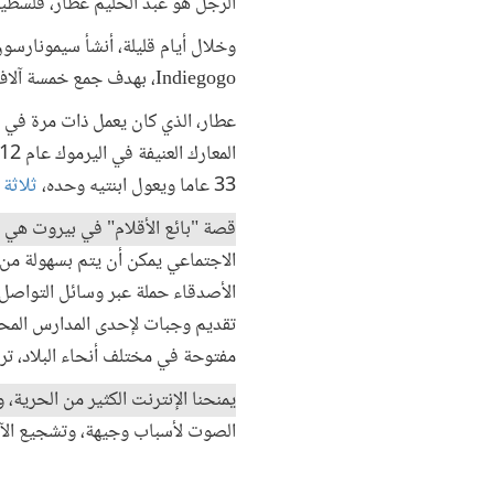
الرجل هو عبد الحليم عطار، فلسط
Indiegogo، بهدف جمع خمسة آلاف دولار خلال 15 يوما للاجئ وابنته. وخلال نصف ساعة فقط، حقق هدفه.
عطار، الذي كان يعمل ذات مرة في 
33 عاما ويعول ابنتيه وحده،
ثلاثة
قصة "بائع الأقلام" في بيروت هي ت
الاجتماعي يمكن أن يتم بسهولة من خ
الأصدقاء حملة عبر وسائل التواصل 
تقديم وجبات لإحدى المدارس المحلية. وجذبت دعوته
مفتوحة في مختلف أنحاء البلاد، تر
يمنحنا الإنترنت الكثير من الحرية،
الصوت لأسباب وجيهة، وتشجيع الآخ