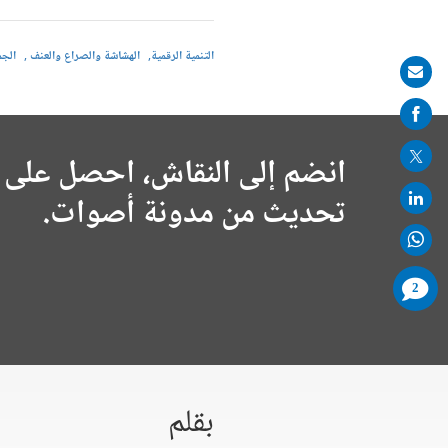
التنمية الرقمية
الهشاشة والصراع والعنف
الجم
Share
on
mail
انضم إلى النقاش، احصل على 
تحديث من مدونة أصوات.
comments
2
added
بقلم