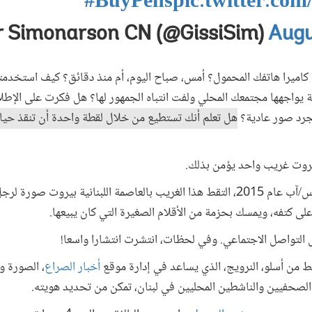
#BuyPens
pic.twitter.c
Augu
اميرا هاتفك المحمول؟ أمس، صباح اليوم، أم منذ دقائق؟ كيف استخدمته
كلة يواجهها مجتمعك المحلي ولفت انتباه الجمهور لها؟ هل فكرت على الإطل
مجرد صور عادية؟
هل تعلم أنك تستطيع من خلال لقطة واحدة أن تنقذ حياة
يروت غريب واحد يؤمن بذلك.
في يوم حار ورطب من أيام أغسطس/آب عام 2015، التقط هذا الغريب بالعاصمة اللبنانية
لى كتفه، ويمسك بحزمة من الأقلام الصغيرة التي كان يبيعها.
 التواصل الاجتماعي. وفي لحظات، انتشرت انتشارا واسعا!
من أسلو، النرويج، الذي يساعد في إدارة موقع
أخبار الصراع
، الصورة و
لصحفيين والناشطين المحليين في لبنان، تمكن من تحديد هويته.