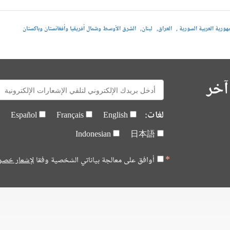
هورية العربية السورية
العراق
لبنان
الشرق الأوسط وشمال أفريقيا وأفغانستان وباكستان
آخر
E-
mail:
لغات:
Español
Français
English
Indonesian
日本語
أوافق على معالجة بياناتي الشخصية وفقا
لإشعار خصو