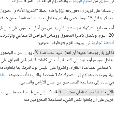
يني سوري من
مخيم اليرموك
، وابنته ريم البالغة من العمر 4 سنوات.
وخلال أيام قليلة، أنشأ سيمونارسون حسابا على تويتر (buy_pens@) وأطلق حملة "اشت
أحد مصانع الشيكولاته بدمشق، كان يناضل من أجل الحصول على عمل في 
المعارك العنيفة في اليرموك عام 2012. اليوم، وبفضل كاميرا المحمول ووسائل التواصل الاجتماعي وا
 أنشطة تجارية
في بيروت تقوم بتوظيف اللاجئين.
ذكير بأن بوسعنا جميعا أن نفعل شيئا للمساعدة
، وبأن إشراك الجمهور
لال صورة، أو دعوة إلى التحرك، أو حتى كلمات قليلة. ففي العراق، على س
الاجتماعي لمساعدة الفقراء. ونشروا على الفيس بوك تعريفا بما يفعلوه، 
م إلى التحرك 123 شخصا. والآن، بدأت مجموعة "
بناة
مي عادة إلى مساعدة المحتاجين من أمثال الأرامل واليتامى.
 والآن بات لنا صوت فعال بفضله.
فلنتأكد إذن من قدرتنا جميعا على مع
رين على أن يفعلوا نفس الشيء لمساعدة المحرومين منه.