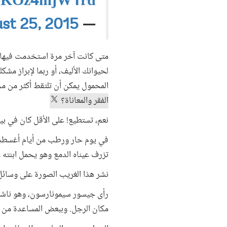
om/KOz4mjW1rd
st 25, 2015
— Gissur Simonarson CN (@GissiSim)
متى كانت آخر مرة استخدمت فيها ك
لحيوانك الأليف، أو ربما لإبراز مش
المحمول يمكن أن تلتقط أكثر من 
الفقر والمعاناة؟
نعم، تستطيع! على الأقل كان في ب
تزرف عيناه الدمع وهو يحمل ابنته ع
نشر هذا الغريب الصورة على وسائل
رأى جيسور سيمونارسون، وهو ناشط 
مكان الرجل. وببعض المساعدة من ا