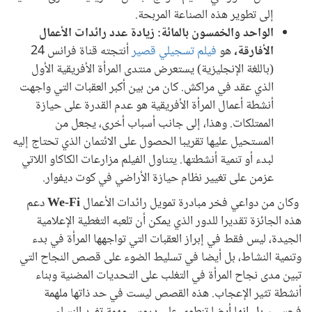
إلى تطوير هذه الصناعة المربحة.
الواحد والخمسون بالمائة: زيادة عدد رائدات الأعمال
الأفارقة،
هو
فيلم تسجيلي قصير
أنتجته قناة فرانس 24
(باللغة الإنجليزية) يستعرض منتدى المرأة الأفريقية الأول
الذي عقد في مراكش. كان من بين أكبر العقبات التي واجهت
أنشطة أعمال المرأة الأفريقية هو عدم القدرة على حيازة
الممتلكات. وهذا، إلى جانب أسباب أخرى، يجعل من
المستحيل عليها تقريبا الحصول على الائتمان الذي تحتاج إليه
لبدء أو تنمية أنشطتها. يتناول الفيلم مزارعات الكاكاو اللاتي
عزمن على تغيير نظام حيازة الأراضي في كوت ديفوار.
وكان من دواعي فخر مبادرة تمويل رائدات الأعمال
We-Fi
دعم
هذه الجائزة تقديرا للدور الذي يمكن أن تلعبه التغطية الإعلامية
الجيدة، ليس فقط في إبراز العقبات التي تواجهها المرأة في بدء
وتنمية النشاط، بل أيضا في تسليط الضوء على قصص النجاح التي
تبين مدى نجاح المرأة في التغلب على التحديات المضنية وبناء
أنشطة تثير الإعجاب. هذه القصص ليست في حد ذاتها ملهمة