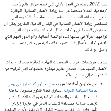
لسنة 2018
.
هذه هي المرة الأولى التي تضم
جوائز عالم واحد
الإعلامية
أعمالا صحفية عن فئة ريادة الأعمال النسائية. الجائزة
تغطي الصحافة المسموعة والرقمية والسينمائية أو المكتوبة التي
تستقصي ريادة الأعمال النسائية في البلدان النامية. التقارير يمكن أن
تستعرض قصصا عن رائدات أعمال ناجحات، والتحديات التي
تواجهها المرأة في سعيها لبدء أو تنمية أعمالها، و/أو الدور المهم الذي
تلعبه رائدات الأعمال في التنمية الاقتصادية من خلال دعم النمو
وخلق الوظائف.
سلطت مرشحات أخريات للتصفيات النهائية لجائزة صحافة رائدات
الأعمال الضوء على التصدي بطرق مبتكرة للتحديات التي تتراوح من
المشتريات إلى حقوق الملكية:
بين خيارين أحلاهما مر،
تحقيق إخباري كتبته ليزا دي بودي
لمجلة السياسة الدولية
، يتناول قصة فلاور ميسويا، الباحثة
في مجال النباتات والأستاذة الجامعية ورائدة الأعمال التي
تزعمت صناعة مستدامة لأعشاب البحر في جزيرة زنزبار.
تأمل فلاور في تقديم نموذج للبلدان الأفريقية الأخرى الساعية