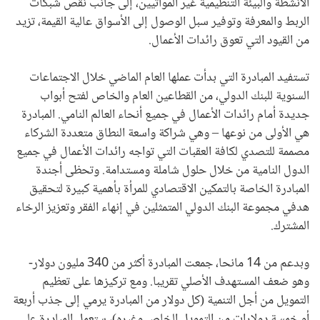
الأنشطة والبيئة التنظيمية غير المواتيين، إلى جانب نقص شبكات
الربط والمعرفة وتوفير سبل الوصول إلى الأسواق عالية القيمة، تزيد
من القيود التي تعوق رائدات الأعمال.
تستفيد المبادرة التي بدأت عملها العام الماضي خلال الاجتماعات
السنوية للبنك الدولي، من القطاعين العام والخاص لفتح أبواب
جديدة أمام رائدات الأعمال في جميع أنحاء العالم النامي. المبادرة
هي الأولى من نوعها – وهي شراكة واسعة النطاق متعددة الشركاء
مصممة للتصدي لكافة العقبات التي تواجه رائدات الأعمال في جميع
الدول النامية من خلال حلول شاملة ومستدامة. وتحظى أجندة
المبادرة الخاصة بالتمكين الاقتصادي للمرأة بأهمية كبيرة لتحقيق
هدفي مجموعة البنك الدولي المتمثلين في إنهاء الفقر وتعزيز الرخاء
المشترك.
وبدعم من 14 مانحا، جمعت المبادرة أكثر من 340 مليون دولار-
وهو ضعف المستهدف الأصلي تقريبا. ومع تركيزها على تعظيم
التمويل من أجل التنمية (كل دولار من المبادرة يرمي إلى جذب أربعة
أو خمسة دولارات من التمويل الخاص وغيره)، ستعمل المبادرة على