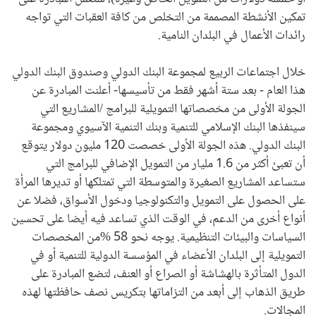
تمكين الأنشطة المصممة من التخلص من كافة العقبات التي تواجه
رائدات الأعمال في البلدان النامية.
خلال اجتماعات الربيع لمجموعة البنك الدولي وصندوق البنك الدولي
هذا العام - بعد ستة أشهر فقط من تأسيسها- أعلنت المبادرة عن
الجولة الأولى من مخصصاتها التمويلية للبرامج /المشاريع التي
سينفذها البنك الإسلامي للتنمية وبنك التنمية الآسيوي ومجموعة
البنك الدولي. هذه الجولة الأولى خصصت 120 مليون دولار يتوقع
أن تعبئ أكثر من 1.6 مليار من التمويل الإضافي للبرامج التي
ستساعد المشاريع الصغيرة والمتوسطة التي تمتلكها أو تديرها المرأة
على الحصول على التمويل والتكنولوجيا ودخول الأسواق، فضلا عن
أنواع أخرى من الدعم، في الوقت الذي تساعد فيه أيضا على تحسين
السياسات والبيئات التنظيمية. يوجه نحو 58
%
من المخصصات
التمويلية إلى البلدان الأعضاء في المؤسسة الدولية للتنمية أو في
الدول المتأثرة بالهشاشة أو الصراع أو العنف، لتضع المبادرة على
طريق الذهاب إلى أبعد من التزاماتها بتكريس نصف حافظتها لهذه
المجالات.