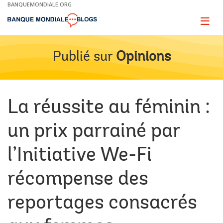
Skip
BANQUEMONDIALE.ORG
to
Main
Page
naviga
Navigation
Publié sur
Opinions
La réussite au féminin :
un prix parrainé par
l’Initiative We-Fi
récompense des
reportages consacrés