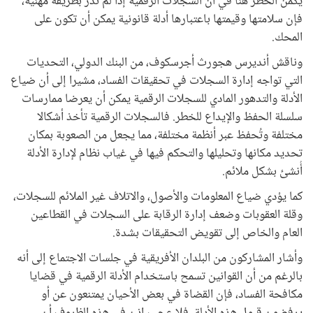
يكمن الخطر هنا في أن السجلات الرقمية إذا لم تُدر بطريقة مهنية،
فإن سلامتها وقيمتها باعتبارها أدلة قانونية يمكن أن تكون على
المحك.
وناقش أنديرس هجورث أجرسكوف، من البنك الدولي، التحديات
التي تواجه إدارة السجلات في تحقيقات الفساد، مشيرا إلى أن ضياع
الأدلة والتدهور المادي للسجلات الرقمية يمكن أن يعرضا ممارسات
سلسلة الحفظ والإيداع للخطر. فالسجلات الرقمية تأخذ أشكالا
مختلفة وتُحفظ عبر أنظمة مختلفة، مما يجعل من الصعوبة بمكان
تحديد مكانها وتحليلها والتحكم فيها في غياب نظام لإدارة الأدلة
أُنشئ بشكل ملائم.
كما يؤدي ضياع المعلومات والأصول، والاتلاف غير الملائم للسجلات،
وقلة العقوبات وضعف إدارة الرقابة على السجلات في القطاعين
العام والخاص إلى تقويض التحقيقات بشدة.
وأشار المشاركون من البلدان الأفريقية في جلسات الاجتماع إلى أنه
بالرغم من أن القوانين تسمح باستخدام الأدلة الرقمية في قضايا
مكافحة الفساد، فإن القضاة في بعض الأحيان يمتنعون عن أو
يرفضون قبول هذه الأدلة. فلا عجب إذن في هذه الظروف أن