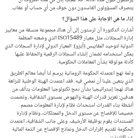
يتصرف المسؤولون الفاسدون دون خوف من أي حساب أو عقاب.
إذا، ما هي الإجابة على هذا السؤال؟
أشارت الدكتورة آن ثرستون إلى أن هناك مجموعة متسقة من معايير
إدارة السجلات، مثل معيار ISO15489 الذي وضعته المنظمة
الدولية لتوحيد المقاييس (أيزو): المعيار الدولي لإدارة السجلات الذي
يمكن استخدامه لضمان إنشاء السجلات الرقمية والحفاظ عليها
كأدلة موثوقة بشأن المعاملات الحكومية.
وثمة نهج اعتمدته الحكومة الرومانية يرسم لنا أيضا معالم الطريق
الذي يتعين علينا أن نمضي فيه. فقد اعتمدت الهيئة الوطنية للنزاهة
هناك نهجا إستراتيجيا بشأن دمج تكنولوجيا المعلومات يتألف من
هدفين: تعزيز قدرات الهيئة والنهوض بمستوى الشفافية. وتضمنت
أنشطة بناء القدرات استحداث نظام لإدارة المعلومات مصمم
خصيصا للإفصاح عن مستوى الدخل والممتلكات، ونظام لإدارة
المستندات يقوم بوظيفة الأرشيف. وعلى جانب الشفافية، اعتمدت
الحكومة تقديم إقرارات الدخل ونماذج الإفصاح عن الذمة المالية
عبر الإنترنت.