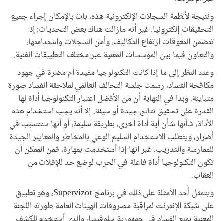
ونتيجة لأنظمة السجلات الإلكترونية هذه، بات بالإمكان إجراء جميع
التحقيقات إلكترونيا. غير أنه مازالت هناك بعض التحديات: إذ
تتضمن المعوقات ارتفاع التكاليف، وأمن السجلات واستدامتها،
والتعاون فيما بين المؤسسات المعنية عبر مختلف التطبيقات الفنية.
وعند النظر إلى ما إذا كانت التكنولوجيا مفيدة أم مضرة في جهود
مكافحة الفساد، رسمت جلسة التحالف العالمي لملاحقة الفساد صورة
متباينة. وبدا في النهاية أن من الأفضل اعتبار التكنولوجيا أداة لها
القدرة على تحقيق نتائج جيدة أو سيئة. إلا أنه يجب استخدام هذه
الأداة، شأنها شأن أية أداة أخرى، بطريقة سليمة، أو أنها ستتسبب في
أضرار، ويتطلب الاستخدام السليم الوعي بالمخاطر والمعايير الجيدة
للممارسة والتدريب. غير أنها إذا اُستخدمت بمهارة، فمن الممكن أن
تكون التكنولوجيا أداة فاعلة في الحرب لوضع حد للإفلات من
العقاب.
ويتمثل أحد الأمثلة على ذلك في برنامج Supervizor، وهو تطبيق
على شبكة الإنترنت لمراقبة مصروفات الهيئات العامة طورته اللجنة
المعنية بمنع الفساد في جمهورية سلوفينيا، والذي اُستخدم للكشف