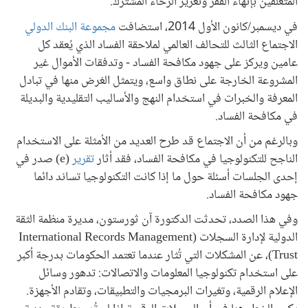
المتعلقين بإنهاء الفقر وتعزيز الرخاء المشترك.
في ديسمبر/كانون الأول 2014، استضافت
مجموعة البنك الدولي
الاجتماع الثالث للتحالف العالمي لملاحقة الفساد الذي يُعقد كل
عامين ويركز على جهود مكافحة الفساد - وتدفقات الأموال غير
المشروعة الخارجة على نطاق واسع، ويتمثل الغرض منها في تبادل
المعرفة والخبرات في استخدام النهج والأساليب التقليدية والبديلة
في مكافحة الفساد.
وبالرغم من أن الاجتماع قد طرح العديد من الأمثلة على الاستخدام
الناجح للتكنولوجيا في مكافحة الفساد، فقد أثار
تقرير
(e) صدر في
إحدى الجلسات أسئلة حول ما إذا كانت التكنولوجيا تساند دائما
جهود مكافحة الفساد.
وفي هذا الصدد، تحدثت الدكتورة آن ثورستون، مديرة منظمة الثقة
الدولية لإدارة السجلات (International Records Management
Trust)، عن المشكلات التي تُثار عندما تعتمد الحكومات بدرجة أكبر
على استخدام تكنولوجيا المعلومات والاتصالات: تدهور وسائل
الإعلام الرقمية، وتغيرات البرمجيات والتطبيقات، وتقادم الأجهزة.