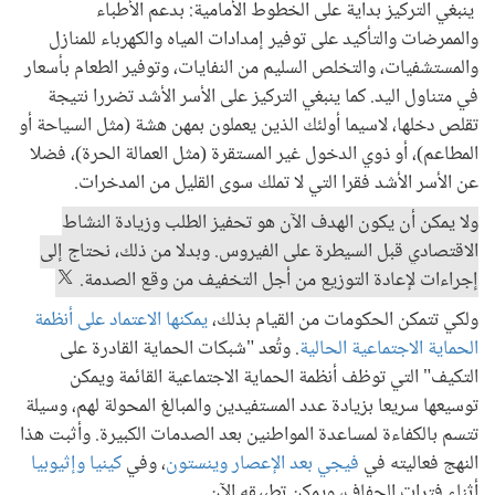
ينبغي التركيز بداية على الخطوط الأمامية: بدعم الأطباء
والممرضات والتأكيد على توفير إمدادات المياه والكهرباء للمنازل
والمستشفيات، والتخلص السليم من النفايات، وتوفير الطعام بأسعار
في متناول اليد. كما ينبغي التركيز على الأسر الأشد تضررا نتيجة
تقلص دخلها، لاسيما أولئك الذين يعملون بمهن هشة (مثل السياحة أو
المطاعم)، أو ذوي الدخول غير المستقرة (مثل العمالة الحرة)، فضلا
عن الأسر الأشد فقرا التي لا تملك سوى القليل من المدخرات.
ولا يمكن أن يكون الهدف الآن هو تحفيز الطلب وزيادة النشاط
الاقتصادي قبل السيطرة على الفيروس. وبدلا من ذلك، نحتاج إلى
إجراءات لإعادة التوزيع من أجل التخفيف من وقع الصدمة.
ولكي تتمكن الحكومات من القيام بذلك،
يمكنها الاعتماد على أنظمة
الحماية الاجتماعية الحالية
. وتُعد "شبكات الحماية القادرة على
التكيف" التي توظف أنظمة الحماية الاجتماعية القائمة ويمكن
توسيعها سريعا بزيادة عدد المستفيدين والمبالغ المحولة لهم، وسيلة
تتسم بالكفاءة لمساعدة المواطنين بعد الصدمات الكبيرة. وأثبت هذا
النهج فعاليته في
فيجي بعد الإعصار وينستون
، وفي
كينيا
وإثيوبيا
أثناء فترات الجفاف، ويمكن تطبيقه الآن.