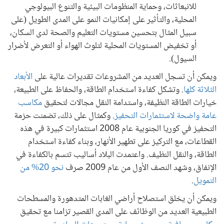
للانبعاثات، وحماية المنظومات البيئية والتنوع البيولوجي
المحلية، والتأثير على إمكانيات النمو على المدى الطويل (على
سبيل المثال بتحسين مستويات التعليم والصحة لدى السكان،
أو تخفيض المستويات المحلية لتلوث الهواء أو التعرض لأضرار
السيول).
ويمكن أن تسجل العديد من المشروعات تقديرات عالية على
الأبعاد
الثلاثة كلها
. وتشكل كفاءة استخدام الطاقة، والحفاظ على الطبيعة،
خيارات الطاقة النظيفة، واستدامة النقل مجالات لتحقيق
مكاسب
عامة واضحة لاستثمارات التحفيز
. وكمثال على ذلك، تضمنت حزمة
التحفيز في كوريا الجنوبية عام 2008 استثمارات كبيرة في هذه
القطاعات، مع التركيز على تطهير الأنهار، وبناء كفاءة استخدام
الطاقة، والنقل النظيف. واعتمدت البلاد أساليب تتسم بالكفاءة في
الإنفاق، وشهد النصف الأول من عام 2009 صرف
نحو 20% من
التمويل
.
ويمكن أن يخلق استصلاح أراضي الغابات المتدهورة والمسطحات
الطبيعية العديد من الوظائف على المدى القصير تزامنا مع تحقيق