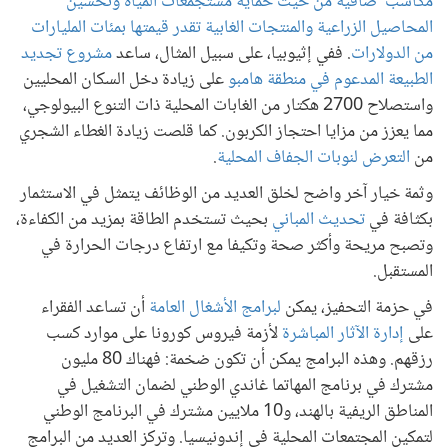
مكاسب صافية من حيث حماية مستجمعات المياه وتحسين
المحاصيل الزراعية والمنتجات الغابية تقدر قيمتها بمئات المليارات
من الدولارات
. ففي إثيوبيا، على سبيل المثال، ساعد
مشروع تجديد
الطبيعة المدعوم في منطقة هامبو
على زيادة دخل السكان المحليين
واستصلاح 2700 هكتار من الغابات المحلية ذات التنوع البيولوجي،
مما يعزز من مزايا احتجاز الكربون. كما قلصت زيادة الغطاء الشجري
من
التعرض لنوبات الجفاف المحلية
.
وثمة خيار آخر واضح لخلق العديد من الوظائف يتمثل في الاستثمار
بكثافة في
تحديث المباني
بحيث تستخدم الطاقة بمزيد من الكفاءة،
وتصبح مريحة وأكثر صحة وتكيفا مع ارتفاع درجات الحرارة في
المستقبل.
في حزمة التحفيز، يمكن
لبرامج الأشغال العامة
أن تساعد الفقراء
على
إدارة الآثار المباشرة
لأزمة فيروس كورونا على موارد كسب
رزقهم. وهذه البرامج يمكن أن تكون ضخمة: فهناك 80 مليون
مشترك في برنامج المهاتما غاندي الوطني لضمان التشغيل في
المناطق الريفية بالهند، و10 ملايين مشترك في البرنامج الوطني
لتمكين المجتمعات المحلية في إندونيسيا. وتركز العديد من البرامج