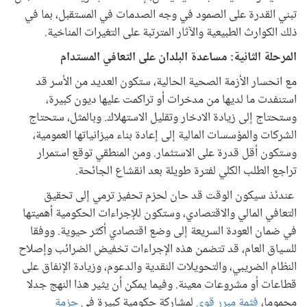
تبني القدرة على الصمود في وجه الصدمات في المستقبل، بما في
ذلك الكوارث الطبيعية والآثار المترتبة على التغيرات المناخية.
المرحلة الثانية: مساعدة البلدان على التعافي المستدام
مع انحسار الأزمة الصحية الحالية، ستكون العديد من الأسر قد
استنفدت ما لديها من مدخرات أو تراكمت عليها ديون كبيرة،
وستحتاج إلى زيادة الادخار وتقليل الاستهلاك. وبالمثل، ستحتاج
الشركات والمؤسسات المالية إلى إعادة بناء ميزانياتها العمومية،
وستكون أقل قدرة على الاستثمار. ومن المنطقي توقع استمرار
تراجع الطلب الكلي لفترة طويلة بعد انقشاع الجائحة.
عندئذ سيكون الوقت قد حان لحزم تحفيز ترمي إلى تحقيق
التعافي المالي والاقتصادي، وستكون للإجراءات الحكومية أهميتها
في ضمان العودة السريعة إلى وضع اقتصادي أكثر حيوية. ووفقا
للسياق العام، قد تتضمن هذه الإجراءات تخفيض الضرائب وإصلاح
النظام الضريبي، والتحويلات النقدية والدعوم، وزيادة الإنفاق على
قطاعات أو مشروعات معينة. وفيما يمكن أن يثير هذا النهج جدلا
محموما،
فثمة مبرر قوي
لمشاركة حكومية كبيرة في
حزمة