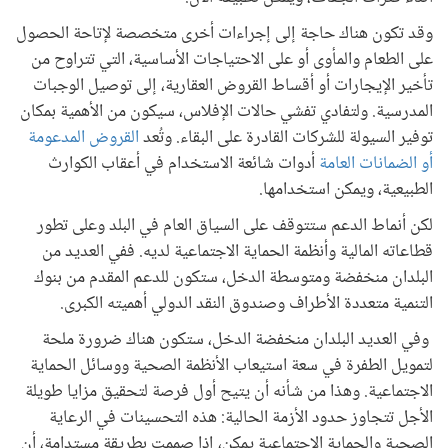
وقد تكون هناك حاجة إلى إجراءات أخرى متخصصة لإتاحة الحصول
على الطعام والمأوى أو على الاحتياجات الأساسية، التي تتراوح من
تأخير الإيجارات أو أقساط القروض العقارية، إلى توصيل الوجبات
المدرسية. ولتفادي تفشي حالات الإفلاس، سيكون من الأهمية بمكان
توفير السيولة للشركات القادرة على البقاء. وتُعد
القروض المدعومة
أو الضمانات العامة
أدوات شائعة الاستخدام في أعقاب الكوارث
الطبيعية، ويمكن استخدامها.
لكن أنماط الدعم ستتوقف على السياق العام في البلد وعلى تطور
قطاعاته المالية وأنظمة الحماية الاجتماعية لديه. ففي العديد من
البلدان منخفضة ومتوسطة الدخل، ستكون للدعم المقدم من بنوك
التنمية متعددة الأطراف وصندوق النقد الدولي أهميته الكبرى.
وفي العديد البلدان منخفضة الدخل، ستكون هناك ضرورة ملحة
لتمويل الطفرة في سعة استيعاب الأنظمة الصحية ووسائل الحماية
الاجتماعية. وهذا من شأنه أن يتيح أول فرصة لتحقيق مزايا طويلة
الأجل تتجاوز حدود الأزمة الحالية: هذه التحسينات في الرعاية
الصحية والحماية الاجتماعية يمكن، إذا صممت بطريقة مستدامة، أن