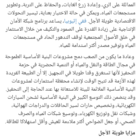
المماثلة على الري، وإعادة زرع الغابات، والحفاظ على التربة، وتطوير
مستجمعات المياه، ويمكن في حالة الاختيار بعناية، تيسير التحولات
الاقتصادية طويلة الأجل.
ففي إثيوبيا
، يساعد برنامج شبكة الأمان
الإنتاجية على زيادة القدرة على الصمود والتكيف من خلال الاستثمار
في خلق الأصول المجتمعية لوقف التدهور الحاد في مستجمعات
المياه وتوفير مصدر أكثر استدامة للمياه.
وعادة ما يكون من الصعب دمج مشروعات البنية الأساسية الطموحة
في مجال الطاقة والنقل والمياه أو التنمية الحضرية في حزمة
التحفيز لأنها تستغرق وقتا طويلا في التجهيز. إلا أن الطبيعة الفريدة
لهذه الأزمة قد تتيح الوقت لإنشاء محفظة استثمارات لمشروعات
البنية الأساسية الملائمة للبيئة للاستعانة بها عند الحاجة إلى التحفيز.
وقد يتضمن ذلك التوسع الكبير في البنية الأساسية لشحن السيارات
الكهربائية، وتخصيص حارات لسير الحافلات والدراجات الهوائية،
وشبكات نقل وتوزيع الكهرباء، وتوسيع شبكات المياه والصرف
الصحي، أو جعل الضواحي أكثر ملاءمة للعيش وأقل استهلاكا للطاقة.
مزايا طويلة الأجل