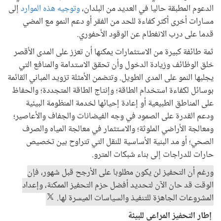
الدعوم المطبقة حاليا في العديد من البلدان،
وتوجيه هذه الموارد
إلى
مسارات أخرى أكثر كفاءة للحد من الفقر أو دعم النمو مع المضي
قدما على درب الانفطام عن الوقود الأحفوري.
ثمة طائفة كبيرة من الاستثمارات يمكنها أن تعزز على المدى الأقصر
خلق الوظائف وزيادة الدخول وأن تحقق الاستدامة والمنافع التي
يجلبها النمو على المدى الطويل. وتتضمن الأمثلة تزويد المباني القائمة
بوسائل لكفاءة استخدام الطاقة؛ وإنتاج الطاقة المتجددة؛ والحفاظ
على المناطق الطبيعية أو إعادة إحيائها لخدمة المنظومة البيئية
ودعم القدرة على الصمود في وجه الفيضانات والجفاف والأعاصير؛
ومعالجة الأراضي الملوثة؛ والاستثمار في معالجة المياه والصرف
الصحي؛ أو مد البنية الأساسية للنقل التي تتراوح بين تخصيص
حارات للدراجات إلى بناء شبكات المترو.
ورغم أن التحفيز لن يكون مطلوبا على الأرجح قبل شهور، فإن
الوقت قد حان الآن لتحديد أفضل حزم التحفيز الممكنة، وإعداد
المشروعات الجاهزة للتنفيذ والسياسات الميسرة لها.
إطار التحفيز المراعي للبيئة