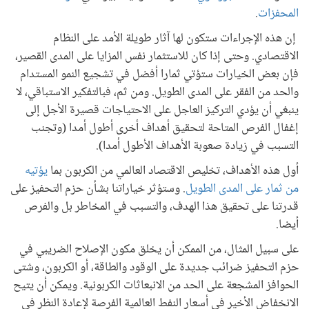
المحفزات
.
إن هذه الإجراءات ستكون لها آثار طويلة الأمد على النظام
الاقتصادي. وحتى إذا كان للاستثمار نفس المزايا على المدى القصير،
فإن بعض الخيارات ستؤتي ثمارا أفضل في تشجيع النمو المستدام
والحد من الفقر على المدى الطويل. ومن ثم، فبالتفكير الاستباقي، لا
ينبغي أن يؤدي التركيز العاجل على الاحتياجات قصيرة الأجل إلى
إغفال الفرص المتاحة لتحقيق أهداف أخرى أطول أمدا (وتجنب
التسبب في زيادة صعوبة الأهداف الأطول أمدا).
أول هذه الأهداف، تخليص الاقتصاد العالمي من الكربون بما
يؤتيه
من ثمار على المدى الطويل
. وستؤثر خياراتنا بشأن حزم التحفيز على
قدرتنا على تحقيق هذا الهدف، والتسبب في المخاطر بل والفرص
أيضا.
على سبيل المثال، من الممكن أن يخلق مكون الإصلاح الضريبي في
حزم التحفيز ضرائب جديدة على الوقود والطاقة، أو الكربون، وشتى
الحوافز المشجعة على الحد من الانبعاثات الكربونية. ويمكن أن يتيح
الانخفاض الأخير في أسعار النفط العالمية الفرصة لإعادة النظر في