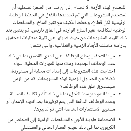
للتصدي لهذه الأزمة، لا نحتاج إلى أن نبدأ من الصفر: نستطيع أن
نستخدم المشروعات التي تم تحديدها بالفعل في الخطط الوطنية
الرئيسية لكل قطاع، وخطط التكيف مع تغير المناخ، والمساهمات
الوطنية لمكافحة تغير المناخ الواردة في اتفاق باريس. ثم يتعين بعد
ذلك تقييم المشروعات من حيث قدرتها على تلبية متطلبات التحفيز،
بدراسة مختلف الأبعاد الزمنية والقطاعية، والتي تشمل:
مزايا التحفيز وخلق الوظائف على المدى القصير، بما في ذلك
عدد الوظائف الجديدة وملاءمتها للمهارات المحلية، سواء
احتاجت هذه المشروعات إلى إمدادات محلية أو مستوردة،
فضلا عن الجداول الزمنية لهذه المشروعات: كم من الزمن
سيستغرق خلق هذه الوظائف؟
مزايا النمو متوسط الأجل، بما في ذلك تأثير تكاليف الصيانة،
وعدد الوظائف الدائمة التي يتم توفيرها بعد انتهاء الإعمار، أو
مستوى الاستثمارات الخاصة التي تم تدبيرها.
الاستدامة طويلة الأجل والمساهمات الرامية إلى التخلص من
الكربون، بما في ذلك تقييم المسار الحالي والمستقبلي