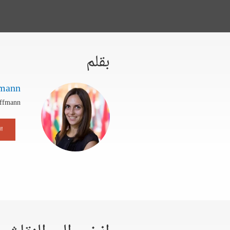
بقلم
fmann
offmann
ال