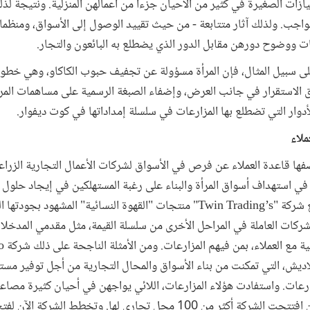
ازات الصغيرة في كثير من الأحيان جزءا من أعمالهن المنزلية. ونتيجة لذ
واجب. ولذلك آثار متتابعة - من حيث تقييد الوصول إلى الأسواق، ومنظمات
عات ووضوح دورهن مقابل الدور الذي يضطلع به البائعون والتجار.
على سبيل المثال، فإن المرأة مسؤولة عن تجفيف حبوب الكاكاو، وهي خطو
ق الاستقرار في جانب العرض، وإضفاء الصبغة الرسمية على مساهمات المر
دوار التي تضطلع بها المزارعات في سلسلة إمداداتها في كوت ديفوار.
صفها قاعدة العملاء عن فرص في الأسواق لشركات الأعمال التجارية الزر
ة في استهداف أسواق المرأة والبناء على رغبة المستهلكين في إيجاد حلول 
الجنسين. فعلى سبيل المثال، تشجع شركة "Twin Trading’s" منتجات "القهوة النسائية" ال
ركات العاملة في المراحل الأخرى من سلسلة القيمة، مثل مقدمي المدخلات
غلاديش، التي تمكنت من بناء الأسواق والمحال التجارية من أجل توفير مس
رعات. واستفادت هؤلاء المزارعات، اللائي يواجهن في أحيان كثيرة م