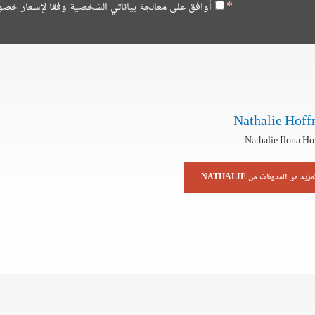
أوافق على معالجة بياناتي الشخصية وفقا
لإشعار خصو
Nathalie Hof
Nathalie Ilona H
مزيد من المدونات من NATHALIE