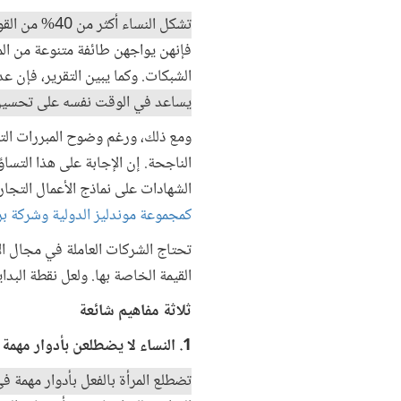
تشكل النساء أكثر من 40% من القوى العاملة الزراعية في جميع أنحاء العالم ويضطلعن بدور رئيسي في النشاط الزراعي
فإنهن يواجهن طائفة متنوعة من ال
الشبكات. وكما يبين التقرير، فإن ع
يساعد في الوقت نفسه على تحسين 
ومع ذلك، ورغم وضوح المبررات التجا
الناجحة. إن الإجابة على هذا التساؤ
الشهادات على نماذج الأعمال التجا
كمجموعة موندليز الدولية وشركة بر
تحتاج الشركات العاملة في مجال ال
القيمة الخاصة بها. ولعل نقطة البد
ثلاثة مفاهيم شائعة
1. النساء لا يضطلعن بأدوار مهمة في الأعمال التجارية الزراعية
تضطلع المرأة بالفعل بأدوار مهمة في