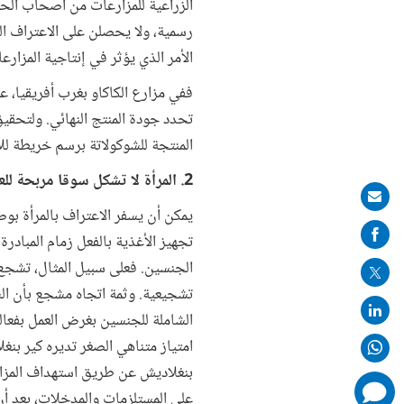
الزراعية للمزارعات من أصحاب الحي
رسمية، ولا يحصلن على الاعتراف ال
الأمر الذي يؤثر في إنتاجية المزار
ففي مزارع الكاكاو بغرب أفريقيا، 
تحدد جودة المنتج النهائي. ولتحقي
المنتجة للشوكولاتة برسم خريطة للأ
2. المرأة لا تشكل سوقا مربحة للعملاء
Share
يمكن أن يسفر الاعتراف بالمرأة بو
on
تجهيز الأغذية بالفعل زمام المبادر
mail
تشجيعية. وثمة اتجاه مشجع بأن الش
امتياز متناهي الصغر تديره كير بن
بنغلاديش عن طريق استهداف المزا
comments
added