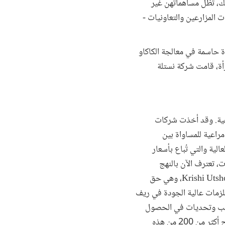
لك، تظل مساهماتهن غير
 المزارعين والتعاونيات -
ة حاسمة في معالجة الكاكاو
أة، قامت شركة نستلة
اعية. وقد أخذت شركات
مراعية للمساواة بين
مشهود بجودتها العالية والتي تُباع بأسعار
، تعترف الآن بالنهج
الشاملة للجنسين بغرض العمل بفعالية مع العملاء، بمن فيهم المزارعات. ومن الأمثلة الناجحة على ذلك شركة Krishi Utsho، وهي حق
تلزمات عالية الجودة في ريف
صاعب وتحديات في الحصول
على المستلزمات والمدخلات، بعد أن افتتحت الشركة أكثر من 100 محل تجاري لها. وتخطط الشركة الآن لفتح أكثر من 200 من هذه