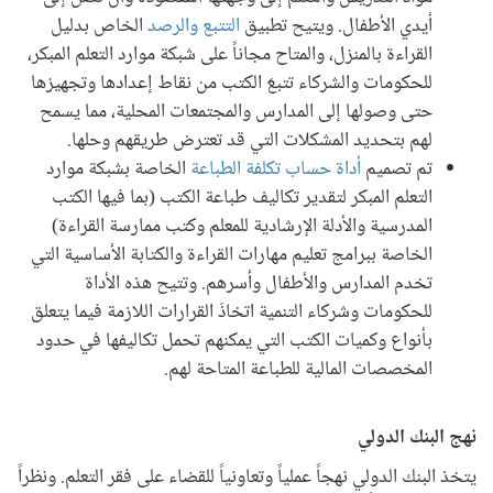
أيدي الأطفال. ويتيح تطبيق
التتبع والرصد
الخاص بدليل
القراءة بالمنزل، والمتاح مجاناً على شبكة موارد التعلم المبكر،
للحكومات والشركاء تتبعَ الكتب من نقاط إعدادها وتجهيزها
حتى وصولها إلى المدارس والمجتمعات المحلية، مما يسمح
لهم بتحديد المشكلات التي قد تعترض طريقهم وحلها.
تم تصميم
أداة حساب تكلفة الطباعة
الخاصة بشبكة موارد
التعلم المبكر لتقدير تكاليف طباعة الكتب (بما فيها الكتب
المدرسية والأدلة الإرشادية للمعلم وكتب ممارسة القراءة)
الخاصة ببرامج تعليم مهارات القراءة والكتابة الأساسية التي
تخدم المدارس والأطفال وأسرهم. وتتيح هذه الأداة
للحكومات وشركاء التنمية اتخاذَ القرارات اللازمة فيما يتعلق
بأنواع وكميات الكتب التي يمكنهم تحمل تكاليفها في حدود
المخصصات المالية للطباعة المتاحة لهم.
نهج البنك الدولي
يتخذ البنك الدولي نهجاً عملياً وتعاونياً للقضاء على فقر التعلم. ونظراً