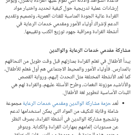
قاعدة الشواهد والأدلة التي تقوم عليها القراءة بالمنزل، ويوفر
إرشادات عملية تدريجية حول كيفية تحديد واختيار مواد
القراءة عالية الجودة المناسبة للفئات العمرية، وتصميم وتقديم
الدعم لإشراك أولياء الأمور ومقدمي خدمات الرعاية في
أنشطة القراءة ومراقبة جهود توزيع الكتب وتقييمها.
مشاركة مقدمي خدمات الرعاية والوالدين
يبدأ الأطفال في تعلم القراءة بمنازلهم قبل وقت طويل من التحاقهم
بالمدارس. فأولياء الأمور والمحيط الاجتماعي هم أول مُعلم للأطفال،
كما تُعد الأنشطة المختلفة مثل التحدث إليهم، ورواية القصص
والأناشيد موزونة النغمات، وطرح الأسئلة عليهم، والقراءة لهم هي
اللبنات الأساسية لتطوير لغة الأطفال.
تُعد
حزمة مشاركة الوالدين ومقدمي خدمات الرعاية
مجموعة
شاملة وقابلة للتكيف من المواد التي يمكن استخدامها لدعم
وتشجيع مشاركة الوالدين في أنشطة القراءة، بصرف النظر
عن مستويات إلمامهم بمهارات القراءة والكتابة. ويتوفر