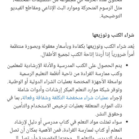
محتوى هذه الحزمة في مجموعة من التنسيقات المختلفة،
مثل الرسوم المتحركة وموارد البث الإذاعي ومقاطع الفيديو
التوضيحية.
شراء الكتب وتوزيعها
يُعد شراء الكتب وتوزيعها بكفاءة وبأسعار معقولة وبصورة منتظمة
أمراً ضرورياً إذا أردنا إتاحةَ الكتبِ لجميع الأطفال.
يتم الحصول على الكتب المدرسية والأدلة الإرشادية للمعلمين
وكتب ممارسة القراءة من ناحية أنظمة التعليم الرسمية
بواسطة الأجهزة المختصة بعمليات الشراء الدولية أو الوطنية.
وتوفر شبكة موارد التعلم المبكر إرشادات وأدوات شاملة
لإجراء
عمليات شراء منخفضة التكلفة وشفافة وفعالة
، بما في
ذلك الموارد المتعلقة بعمليات ترخيص الاستخدام والتأمين
وحقوق النشر.
سواء تمثلت مواد التعلم في كتابٍ مدرسي أو دليلٍ لإرشاد
المعلم أو كتابٍ لممارسة القراءة، فمن الأهمية بمكان أن تصل
مواد التدريس والتعلم إلى وجهتها المقصودة وأن تصل إلى