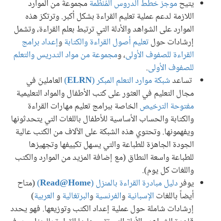
يتيح
موجز خطط الدروس المُنَظَّمة
مجموعةً من الموارد
اللازمة لدعم عملية تعليم القراءة بشكل أكبر. وترتكز هذه
الموارد على الشواهد والأدلة التي ترتبط بعلم القراءة، وتشمل
إرشادات حول
تعليم أصول القراءة والكتابة
و
إعداد برامج
القراءة للصفوف الأولى
، و
مجموعة من مواد التدريس والتعلم
للصفوف الأولى
.
تساعد
شبكة موارد التعلم المبكر (
ELRN
)
العاملينَ في
مجال التعليم في العثور على كتب الأطفال والمواد التعليمية
مفتوحة الترخيص
الخاصة ببرامج تعليم مهارات القراءة
والكتابة والحساب الأساسية للأطفال باللغات التي يتحدثونها
ويفهمونها. وتحتوي هذه الشبكة على الآلاف من الكتب عالية
الجودة الجاهزة للطباعة والتي يسهل تكييفها وتجهيزها
للطباعة واسعة النطاق (مع إضافة المزيد من الموارد والكتب
واللغات كل يوم).
يوفر
دليل مبادرة القراءة بالمنزل (
Read@Home
)
(متاح
أيضاً باللغات
الإسبانية
و
الفرنسية
و
البرتغالية
و
العربية
)
إرشادات شاملة حول عملية إعداد الكتب وتوزيعها. فهو يحدد