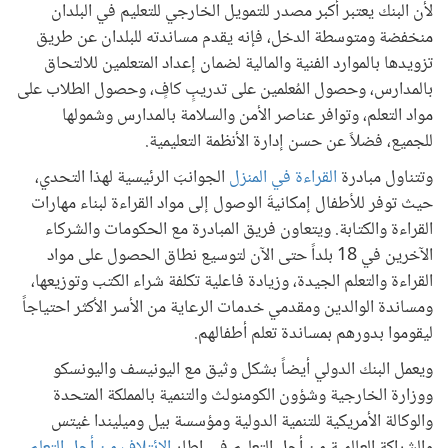
لأن البنك يعتبر أكبر مصدر للتمويل الخارجي للتعليم في البلدان
منخفضة ومتوسطة الدخل، فإنه يقدم مساندته للبلدان عن طريق
تزويدها بالموارد الفنية والمالية لضمان إعداد المتعلمين للالتحاق
بالمدارس، وحصول المُعلمين على تدريبٍ كافٍ، وحصول الطلاب على
مواد التعلم، وتوافر عناصر الأمن والسلامة بالمدارس وشمولها
للجميع، فضلاً عن حسن إدارة الأنظمة التعليمية.
وتتناول مبادرة
القراءة في المنزل
الجوانبَ الرئيسية لهذا التحدي،
حيث توفر للأطفال إمكانيةَ الوصول إلى مواد القراءة لبناء مهارات
القراءة والكتابة. ويتعاون فريق المبادرة مع الحكومات والشركاء
الآخرين في 18 بلداً حتى الآن لتوسيع نطاق الحصول على مواد
القراءة والتعلم الجيدة، وزيادة فاعلية تكلفة شراء الكتب وتوزيعها،
ومساندة الوالدين ومقدمي خدمات الرعاية من الأسر الأكثر احتياجاً
ليقوموا بدورهم بمساندة تعلم أطفالهم.
ويعمل البنك الدولي أيضاً بشكل وثيق مع اليونيسف واليونسكو
ووزارة الخارجية وشؤون الكومنولث والتنمية بالمملكة المتحدة
والوكالة الأمريكية للتنمية الدولية ومؤسسة بيل وميليندا غيتس