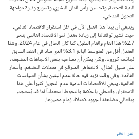
والاستثمارية. كما يمكنها أيضا تسريع عجلة النمو من خلال تحديث
البنية التحتية، وتحسين رأس المال البشري، وتسريع وتيرة مواجهة
التحول المناخي.
وينبغي أن يبدأ هذا العمل الآن في ظل استقرار الاقتصاد العالمي،
حيث تشير توقعاتنا إلى زيادة معدل نمو الاقتصاد العالمي بنحو
2.7% هذا العام والعام المقبل، كما كان الحال في عام 2024. وهذا
المعدل أقل من المتوسط البالغ 3.1% الذي ساد في العقد السابق
لجائحة كورونا، ولكن يمكن أن تصاحبه بعض الاتجاهات المشجعة،
على سبيل المثال، الانخفاض المتوقع في معدلات التضخم، وأسعار
الفائدة. وفي وقت تزيد فيه حالة عدم اليقين بشأن السياسات
العالمية، ينبغي للاقتصادات النامية عدم التعويل كثيراً على هذا
الاستقرار، والتحلي بالحكمة والتحوط استعداداً لما قد يُستجد،
وبالتالي مضاعفة الجهود لامتلاك زمام مصيرها.
الفقر
العالم