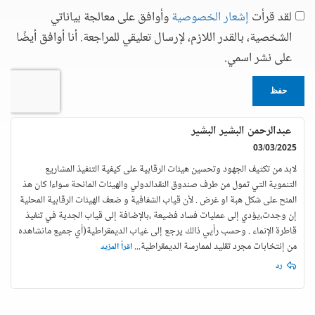
لقد قرأت
إشعار الخصوصية
وأوافق على معالجة بياناتي
الشخصية، بالقدر اللازم، لإرسال تعليقي للمراجعة. أنا أوافق أيضًا
على نشر اسمي.
حفظ
عبدالرحمن البشير البشير
03/03/2025
لابد من تكثيف الجهود وتحسين هيئات الرقابية على كيفية التنفيذ المشاريع
التنموية التي تمول من طرف صندوق النقدالدولي والهيئات المانحة سواءا كان هذ
المنح على شكل هبة او غرض . لأن قياب الشفافية و ضعف الهيئات الرقابية المحلية
إن وجدت،يؤدي إلى عمليات فساد فضيعة ،بالإضافة إلى قياب الجدية في تنفيذ
قاطرة الإنماء . وحسب رأيي ذالك يرجع إلى غياب الديمقراطية(أي جميع مانشاهده
من إنتخابات مجرد تقليد لممارسة الديمقراطية
...
اقرأ المزيد
رد