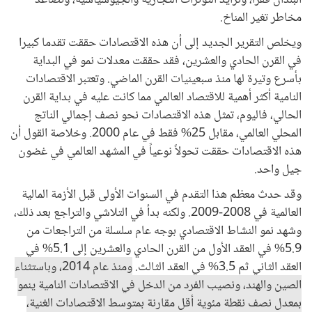
البلدان فقراً، وتزايد التوترات التجارية والجيوسياسية، وتصاعد
مخاطر تغير المناخ.
ويخلص التقرير الجديد إلى أن هذه الاقتصادات حققت تقدما كبيرا
في القرن الحادي والعشرين، فقد حققت معدلات نمو في البداية
بأسرع وتيرة لها منذ سبعينيات القرن الماضي. وتعتبر الاقتصادات
النامية أكثر أهمية للاقتصاد العالمي مما كانت عليه في بداية القرن
الحالي، فاليوم، تمثل هذه الاقتصادات نحو نصف إجمالي الناتج
المحلي العالمي، مقابل 25% فقط في عام 2000. وخلاصة القول أن
هذه الاقتصادات حققت تحولاً نوعياً في المشهد العالمي في غضون
جيل واحد.
وقد حدث معظم هذا التقدم في السنوات الأولى قبل الأزمة المالية
العالمية في 2008-2009. ولكنه بدأ في التلاشي والتراجع بعد ذلك،
وشهد نمو النشاط الاقتصادي بوجه عام سلسلة من التراجعات من
5.9% في العقد الأول من القرن الحادي والعشرين إلى 5.1% في
العقد الثاني ثم 3.5% في العقد الثالث.
ومنذ عام 2014، وباستثناء
الصين والهند، ونصيب الفرد من الدخل في الاقتصادات النامية ينمو
بمعدل نصف نقطة مئوية أقل مقارنة بمتوسط الاقتصادات الغنية،