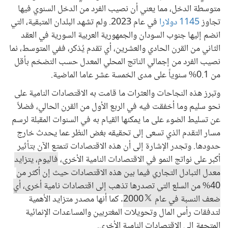
متوسطة الدخل، مما يعني أن نصيب الفرد من الدخل السنوي فيها
تجاوز
1145 دولارا
في عام 2023. ولم تشهد البلدان المتبقية، التي
انضم إليها جنوب السودان والجمهورية العربية السورية في العقد
الثاني من القرن الحادي والعشرين، أي تقدم يُذكر، ففي المتوسط، نما
نصيب الفرد من إجمالي الناتج المحلي المعدل حسب التضخم بأقل
من 0.1% سنوياً على مدى الخمسة عشر عاما الماضية.
وتبرز هذه النجاحات والعثرات ما قامت به الاقتصادات النامية على
نحو سليم وما أخفقت فيه في الربع الأول من القرن الحالي، فضلاً
عن تسليط الضوء على ما يمكنها القيام به في السنوات المقبلة لرسم
مسار التقدم الذي تسعى إلى تحقيقه بغض النظر عما يحدث خارج
حدودها. وتجدر الإشارة إلى أن هذه الاقتصادات تتمتع الآن بتأثير
أكبر على نواتج النمو في الاقتصادات النامية الأخرى،
فاليوم، يتزايد
معدل التبادل التجاري فيما بين هذه الاقتصادات حيث إن أكثر من
40% من السلع التي تصدرها تذهب إلى اقتصادات نامية أخرى، أي
ضعف النسبة في عام 2000
. كما أنها مصدر متزايد الأهمية
لتدفقات رأس المال وتحويلات المغتربين والمساعدات الإنمائية
المتجهة إلى الاقتصادات النامية الأخرى.