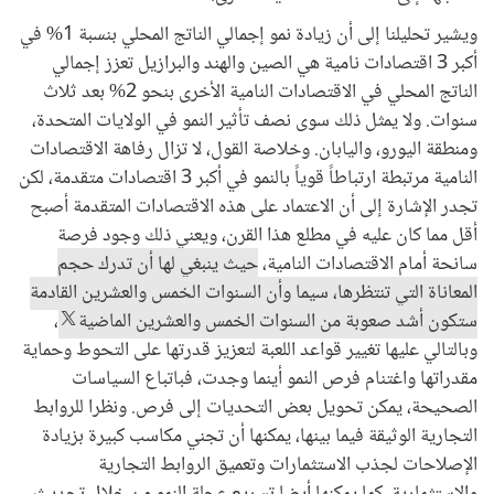
ويشير تحليلنا إلى أن زيادة نمو إجمالي الناتج المحلي بنسبة 1% في
أكبر 3 اقتصادات نامية هي الصين والهند والبرازيل تعزز إجمالي
الناتج المحلي في الاقتصادات النامية الأخرى بنحو 2% بعد ثلاث
سنوات. ولا يمثل ذلك سوى نصف تأثير النمو في الولايات المتحدة،
ومنطقة اليورو، واليابان. وخلاصة القول، لا تزال رفاهة الاقتصادات
النامية مرتبطة ارتباطاً قوياً بالنمو في أكبر 3 اقتصادات متقدمة، لكن
تجدر الإشارة إلى أن الاعتماد على هذه الاقتصادات المتقدمة أصبح
أقل مما كان عليه في مطلع هذا القرن، ويعني ذلك وجود فرصة
سانحة أمام الاقتصادات النامية،
حيث ينبغي لها أن تدرك حجم
المعاناة التي تنتظرها، سيما وأن السنوات الخمس والعشرين القادمة
ستكون أشد صعوبة من السنوات الخمس والعشرين الماضية
،
وبالتالي عليها تغيير قواعد اللعبة لتعزيز قدرتها على التحوط وحماية
مقدراتها واغتنام فرص النمو أينما وجدت، فباتباع السياسات
الصحيحة، يمكن تحويل بعض التحديات إلى فرص. ونظرا للروابط
التجارية الوثيقة فيما بينها، يمكنها أن تجني مكاسب كبيرة بزيادة
الإصلاحات لجذب الاستثمارات وتعميق الروابط التجارية