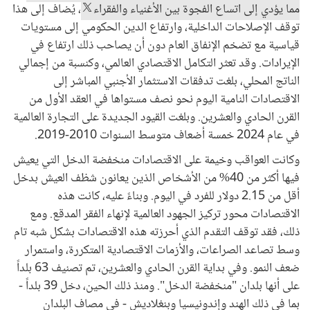
مما يؤدي إلى اتساع الفجوة بين الأغنياء والفقراء
، يُضاف إلى هذا
توقف الإصلاحات الداخلية، وارتفاع الدين الحكومي إلى مستويات
قياسية مع تضخم الإنفاق العام دون أن يصاحب ذلك ارتفاع في
الإيرادات. وقد تعثر التكامل الاقتصادي العالمي، وكنسبة من إجمالي
الناتج المحلي، بلغت تدفقات الاستثمار الأجنبي المباشر إلى
الاقتصادات النامية اليوم نحو نصف مستواها في العقد الأول من
القرن الحادي والعشرين. وبلغت القيود الجديدة على التجارة العالمية
في عام 2024 خمسة أضعاف متوسط السنوات 2010-2019.
وكانت العواقب وخيمة على الاقتصادات منخفضة الدخل التي يعيش
فيها أكثر من 40% من الأشخاص الذين يعانون شظف العيش بدخل
أقل من 2.15 دولار للفرد في اليوم. وبناءً عليه، كانت هذه
الاقتصادات محور تركيز الجهود العالمية لإنهاء الفقر المدقع. ومع
ذلك، فقد توقف التقدم الذي أحرزته هذه الاقتصادات بشكل شبه تام
وسط تصاعد الصراعات، والأزمات الاقتصادية المتكررة، واستمرار
ضعف النمو. وفي بداية القرن الحادي والعشرين، تم تصنيف 63 بلداً
على أنها بلدان "منخفضة الدخل". ومنذ ذلك الحين، دخل 39 بلداً -
بما في ذلك الهند وإندونيسيا وبنغلاديش - في مصاف البلدان