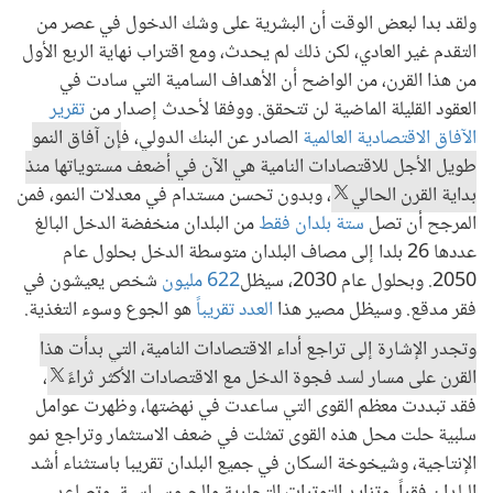
ولقد بدا لبعض الوقت أن البشرية على وشك الدخول في عصر من
التقدم غير العادي، لكن ذلك لم يحدث، ومع اقتراب نهاية الربع الأول
من هذا القرن، من الواضح أن الأهداف السامية التي سادت في
العقود القليلة الماضية لن تتحقق. ووفقا لأحدث إصدار من
تقرير
الآفاق الاقتصادية العالمية
الصادر عن البنك الدولي، ف
إن آفاق النمو
طويل الأجل للاقتصادات النامية هي الآن في أضعف مستوياتها منذ
بداية القرن الحالي
، وبدون تحسن مستدام في معدلات النمو، فمن
المرجح أن تصل
ستة بلدان فقط
من البلدان منخفضة الدخل البالغ
عددها 26 بلدا إلى مصاف البلدان متوسطة الدخل بحلول عام
2050. وبحلول عام 2030، سيظل
622 مليون
شخص يعيشون في
فقر مدقع. وسيظل مصير هذا
العدد تقريباً
هو الجوع وسوء التغذية.
وتجدر الإشارة إلى تراجع أداء الاقتصادات النامية، التي بدأت هذا
القرن على مسار لسد فجوة الدخل مع الاقتصادات الأكثر ثراءً
،
فقد تبددت معظم القوى التي ساعدت في نهضتها، وظهرت عوامل
سلبية حلت محل هذه القوى تمثلت في ضعف الاستثمار وتراجع نمو
الإنتاجية، وشيخوخة السكان في جميع البلدان تقريبا باستثناء أشد