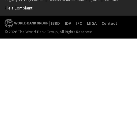
File a Complaint
IBRD
IDA
IFC
MIGA
Contact
© 2026 The World Bank Group, All Rights Reserved.