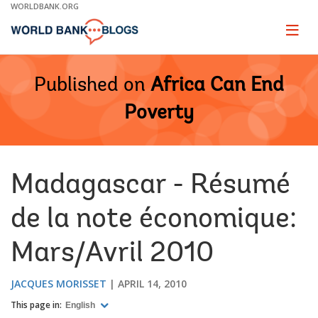
Skip
WORLDBANK.ORG
to
Main
Page
naviga
Navigation
Published on
Africa Can End
Poverty
Madagascar - Résumé
de la note économique:
Mars/Avril 2010
JACQUES MORISSET
APRIL 14, 2010
This page in:
English