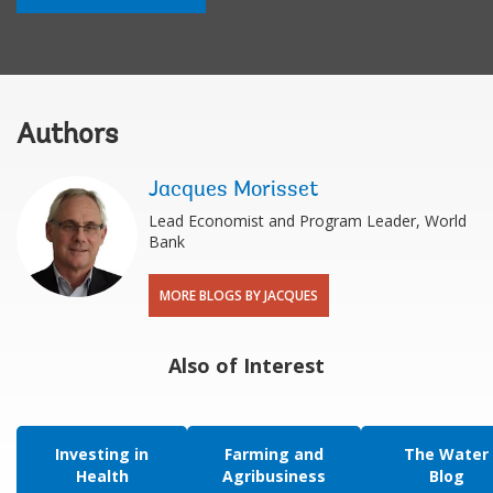
Authors
Jacques Morisset
Lead Economist and Program Leader, World
Bank
MORE BLOGS BY JACQUES
Also of Interest
Investing in
Farming and
The Water
Health
Agribusiness
Blog