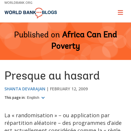
Skip
WORLDBANK.ORG
to
Main
Page
naviga
Navigation
Published on
Africa Can End
Poverty
Presque au hasard
SHANTA DEVARAJAN
FEBRUARY 12, 2009
This page in:
English
La « randomisation » – ou application par
répartition aléatoire – des programmes d’aide
est actuellement considérée comme la « règle