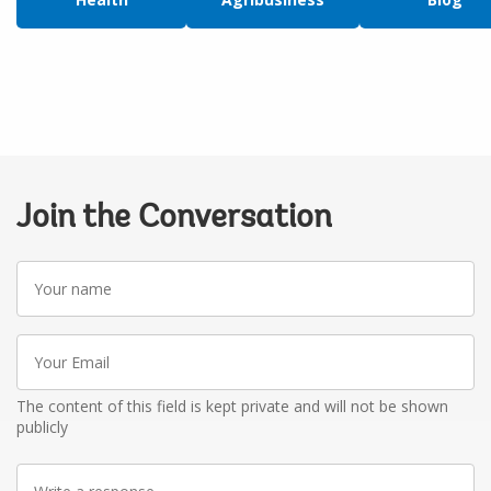
Join the Conversation
Your
name
Your
Email
The content of this field is kept private and will not be shown
publicly
Write