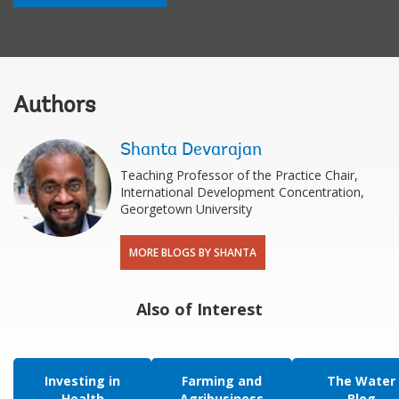
Authors
Shanta Devarajan
Teaching Professor of the Practice Chair,
International Development Concentration,
Georgetown University
MORE BLOGS BY SHANTA
Also of Interest
Investing in
Farming and
The Water
Health
Agribusiness
Blog