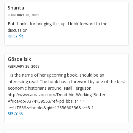
Shanta
FEBRUARY 26, 2009
But thanks for bringing this up. I look forward to the
discussion.
REPLY
Gözde Isik
FEBRUARY 26, 2009
...is the name of her upcoming book...should be an
interesting read. The book has a foreword by one of the best
economic historians around, Niall Ferguson.
http://www.amazon.com/Dead-Aid-Working-Better-
Africa/dp/0374139563/ref=pd_bbs_sr_1?
ie=UTF8&s=books&qid=1235660356&sr=8-1
REPLY