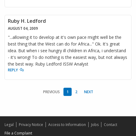
Ruby H. Ledford
AUGUST 04, 2009
"...allowing it to develop at it's own pace might well be the
best thing that the West can do for Africa..." Ok. It's great
idea. But when i see hungry ill children in Africa, i understand
- it's wrong! To do nothing is the easiest way, but not always
the best way. Ruby Ledford ISSW Analyst
REPLY
PREVIOUS
1
2
NEXT
Legal
Privacy Notice
Access to Information
Jobs
Contact
File a Complaint