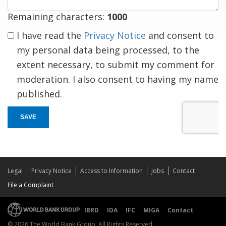
Remaining characters:
1000
I have read the
Privacy Notice
and consent to
my personal data being processed, to the
extent necessary, to submit my comment for
moderation. I also consent to having my name
published.
SAVE
Legal
Privacy Notice
Access to Information
Jobs
Contact
File a Complaint
IBRD
IDA
IFC
MIGA
Contact
© 2026 The World Bank Group, All Rights Reserved.