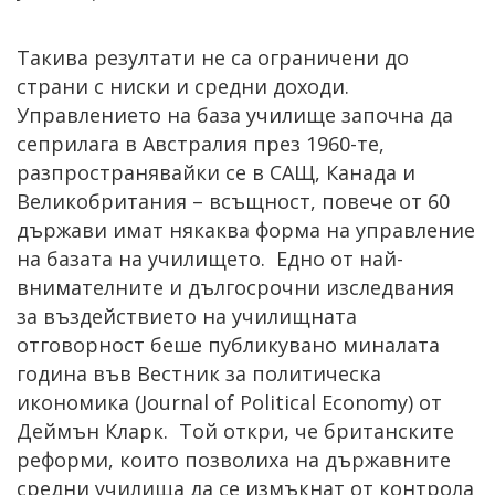
Такива резултати не са ограничени до
страни с ниски и средни доходи.
Управлението на база училище започна да
сеприлага в Австралия през 1960-те,
разпространявайки се в САЩ, Канада и
Великобритания – всъщност, повече от 60
държави имат някаква форма на управление
на базата на училището. Едно от най-
внимателните и дългосрочни изследвания
за въздействието на училищната
отговорност беше публикувано миналата
година във Вестник за политическа
икономика (Journal of Political Economy) от
Деймън Кларк. Той откри, че британските
реформи, които позволиха на държавните
средни училища да се измъкнат от контрола