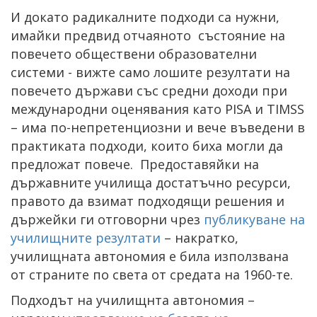
И докато радикалните подходи са нужни,
имайки предвид отчаяното състояние на
повечето обществени образователни
системи - вижте само лошите резултати на
повечето държави със средни доходи при
международни оценявания като PISA и TIMSS
– има по-непретенциозни и вече въведени в
практиката подходи, които биха могли да
предложат повече. Предоставяйки на
държавните училища достатъчно ресурси,
правото да взимат подходящи решения и
държейки ги отговорни чрез
публикуване на
училищните резултати
– накратко,
училищната автономия е била използвана
от страните по света от средата на 1960-те.
Подходът на училищнта автономия –