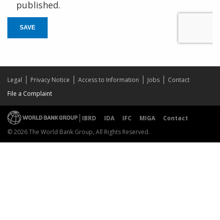
published.
SAVE
Legal
Privacy Notice
Access to Information
Jobs
Contact
File a Complaint
IBRD
IDA
IFC
MIGA
Contact
© 2026 The World Bank Group, All Rights Reserved.