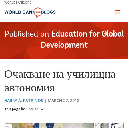
Skip
WORLDBANK.ORG
to
Main
Page
naviga
Navigation
Published on
Education for Global
Development
Очакване на училищна
автономия
HARRY A. PATRINOS
MARCH 27, 2012
This page in:
English