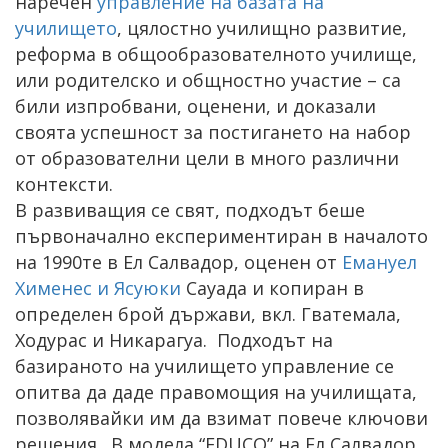
наречен
управление на базата на
училището
, цялостно училищно развитие,
реформа в общообразователното училище,
или родителско и общностно участие – са
били изпробвани, оценени, и доказали
своята успешност за постигането на набор
от образователни цели в много различни
контексти.
В развиващия се свят, подходът беше
първоначално експериментиран в началото
на 1990те в Ел Салвадор, оценен от
Емануел
Хименес и Ясуюки
Сауада и копиран в
определен брой държави, вкл. Гватемала,
Ходурас и Никарагуа. Подходът на
базираното на училището управление се
опитва да даде правомощия на училищата,
позволявайки им да взимат повече ключови
решения. В модела “EDUCO” на Ел Салвадор