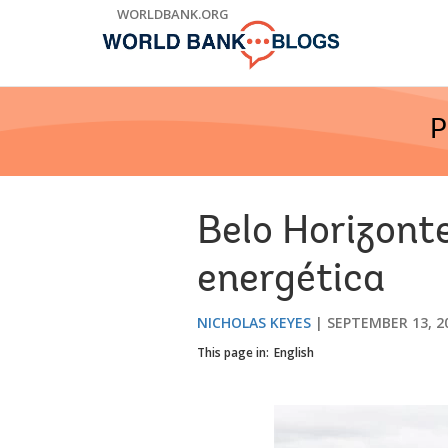
Skip
WORLDBANK.ORG
to
Main
Navigation
P
Belo Horizonte
energética
NICHOLAS KEYES
SEPTEMBER 13, 2
This page in:
English