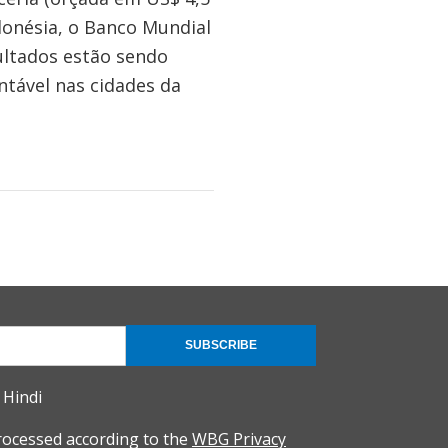
donésia, o Banco Mundial
ultados estão sendo
tável nas cidades da
SUBSCRIBE
Hindi
rocessed according to the
WBG Privacy