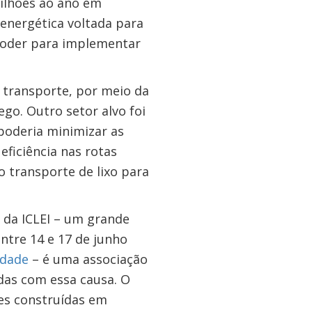
milhões ao ano em
 energética voltada para
 poder para implementar
 transporte, por meio da
go. Outro setor alvo foi
poderia minimizar as
ficiência nas rotas
o transporte de lixo para
da ICLEI – um grande
ntre 14 e 17 de junho
idade
– é uma associação
das com essa causa. O
des construídas em