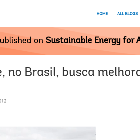
HOME
ALL BLOGS
ublished on
Sustainable Energy for A
, no Brasil, busca melhora
012