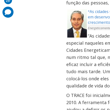
função das pessoas,
comments
As cidades 
"
added
em desenvol
crescimento 
Energeticamente
“As cidade
especial naqueles em
Cidades Energeticam
num ritmo tal que, 
eficaz incluir a efi
tudo mais tarde. Um
colocá-los onde eles
qualidade de vida do
O TRACE foi inicialm
2010. A ferramenta f
ajudou a definir os 