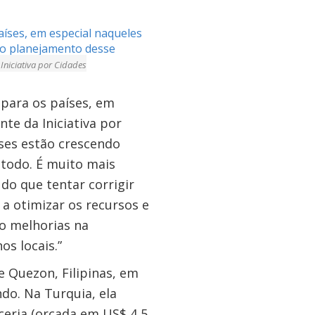
aíses, em especial naqueles
 no planejamento desse
 Iniciativa por Cidades
 para os países, em
nte da Iniciativa por
íses estão crescendo
 todo. É muito mais
 do que tentar corrigir
a otimizar os recursos e
do melhorias na
s locais.”
e Quezon, Filipinas, em
do. Na Turquia, ela
rceria (orçada em US$ 4,5