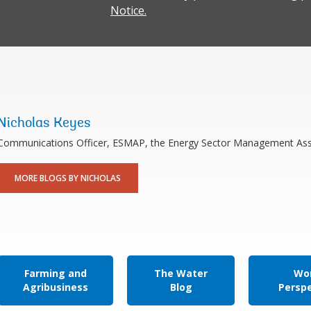
Notice.
Nicholas Keyes
Communications Officer, ESMAP, the Energy Sector Management As
MORE BLOGS BY NICHOLAS
Farming and
The Water
Wor
Agribusiness
Blog
Persp