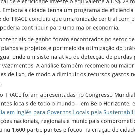
al de eletricidade investe o equivalente a US$ 28 
a. Embora a cidade tenha um programa de eficiência
lise do TRACE concluiu que uma unidade central com
 poderia contribuir para uma maior economia.
potenciais de ganho foram encontrados no setor de
 planos e projetos e por meio da otimização do tráfe
água, onde um sistema ativo de detecção de perdas 
 vazamentos. A análise também recomendou maior e
es de lixo, de modo a diminuir os recursos gastos n
.
o TRACE foram apresentadas no Congresso Mundial 
ntes locais de todo o mundo – em Belo Horizonte, e
igla em inglês para Governos Locais pela Sustentabil
ações nacionais, regionais e municipais comprometi
niu 1.600 participantes e focou na criação de cida