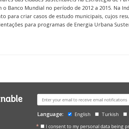
m o Banco Mundial no período de 2012 a 2015. Na In
o para criar casos de estudo municipais, cujos res
rientações para programas de Energia Urbana Susten
E-
inable
mail:
Language:
English
Turkish
I consent to my personal data being p