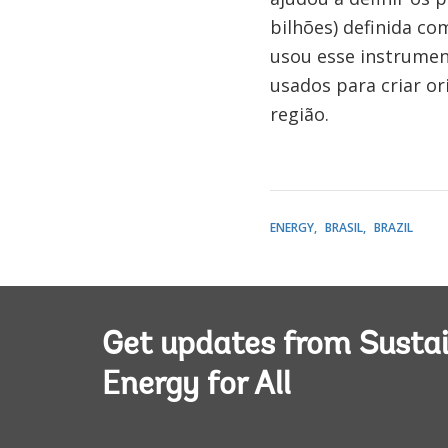
bilhões) definida co
usou esse instrument
usados para criar o
região.
ENERGY
BRASIL
BRAZIL
Get updates from Susta
Energy for All