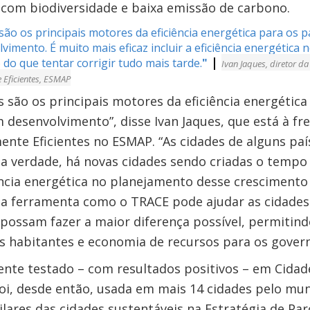
 com biodiversidade e baixa emissão de carbono.
são os principais motores da eficiência energética para os p
vimento. É muito mais eficaz incluir a eficiência energética
|
do que tentar corrigir tudo mais tarde.
"
Ivan Jaques, diretor da
 Eficientes, ESMAP
s são os principais motores da eficiência energética
 desenvolvimento”, disse Ivan Jaques, que está à fre
ente Eficientes no ESMAP. “As cidades de alguns pa
na verdade, há novas cidades sendo criadas o tempo
ciência energética no planejamento desse crescimento
a ferramenta como o TRACE pode ajudar as cidades 
 possam fazer a maior diferença possível, permitin
s habitantes e economia de recursos para os governo
ente testado – com resultados positivos – em Cidad
oi, desde então, usada em mais 14 cidades pelo mun
pilares das cidades sustentáveis na Estratégia de Pa