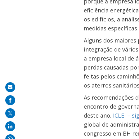
porque a empresa loc
eficiência energétic
os edifícios, a aná
medidas específicas
Alguns dos maiores 
integração de vários
a empresa local de 
perdas causadas por
feitas pelos caminhõ
os aterros sanitários
Share
on
As recomendações d
mail
encontro de governa
deste ano.
ICLEI – s
global de administr
congresso em BH reu