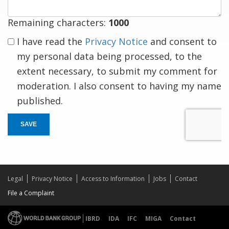
Remaining characters:
1000
I have read the
Privacy Notice
and consent to
my personal data being processed, to the
extent necessary, to submit my comment for
moderation. I also consent to having my name
published.
SAVE
Legal
Privacy Notice
Access to Information
Jobs
Contact
File a Complaint
IBRD
IDA
IFC
MIGA
Contact