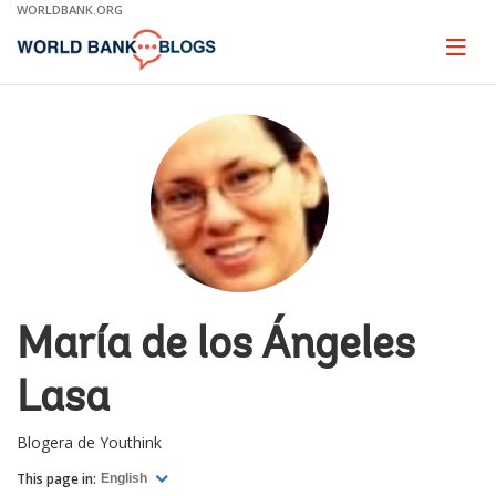
Skip
WORLDBANK.ORG
to
Main
Page
naviga
Navigation
María de los Ángeles
Lasa
Blogera de Youthink
This page in:
English