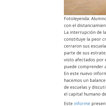
Fotoleyenda: Alumnos
con el distanciamient
La interrupción de l
constituye la peor c
cerraron sus escuela
parte de sus estrat
visto afectados por 
puede comprender a 
En este nuevo infor
hacemos un balance 
de escuelas y discut
el capital humano d
Este
informe
present