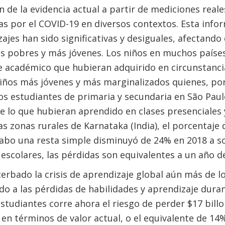
n de la evidencia actual a partir de mediciones reale
s por el COVID-19 en diversos contextos. Esta info
zajes han sido significativas y desiguales, afectan
ás pobres y más jóvenes. Los niños en muchos paíse
e académico que hubieran adquirido en circunstanci
niños más jóvenes y más marginalizados quienes, por
s estudiantes de primaria y secundaria en São Paul
 lo que hubieran aprendido en clases presenciales y
las zonas rurales de Karnataka (India), el porcentaje
cabo una resta simple disminuyó de 24% en 2018 a s
 escolares, las pérdidas son equivalentes a un año d
rbado la crisis de aprendizaje global aún más de l
o a las pérdidas de habilidades y aprendizaje durant
studiantes corre ahora el riesgo de perder $17 billo
 en términos de valor actual, o el equivalente de 14%