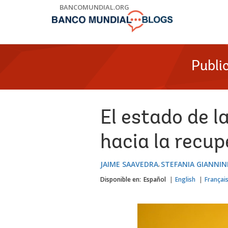
Skip
BANCOMUNDIAL.ORG
to
Main
Navigation
Publi
El estado de l
hacia la recup
JAIME SAAVEDRA
STEFANIA GIANNIN
Disponible en:
Español
English
Françai