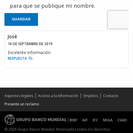
para que se publique mi nombre.
GUARDAR
José
16 DE SEPTIEMBRE DE 2019
Excelente información
RESPUESTA
Aspectos legales
Acceso a la Información
Empleos
Contacto
Presente un reclamo
BIRF
AIF
IFC
MIGA
CIADI
© 2026 Grupo Banco Mundial. Reservados todos los derechos.