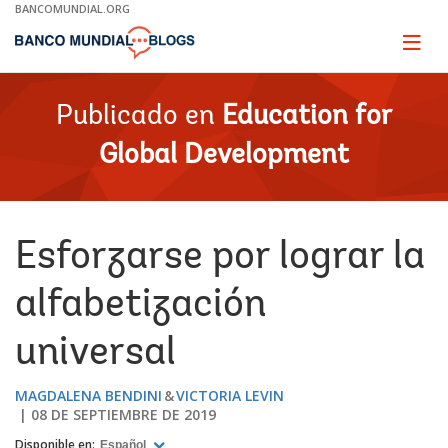
Skip
BANCOMUNDIAL.ORG
to
Main
Page
naviga
Navigation
Publicado en
Education for
Global Development
Esforzarse por lograr la
alfabetización
universal
MAGDALENA BENDINI
VICTORIA LEVIN
08 DE SEPTIEMBRE DE 2019
Disponible en:
Español