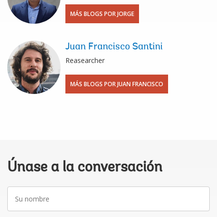
MÁS BLOGS POR JORGE
Juan Francisco Santini
Reasearcher
MÁS BLOGS POR JUAN FRANCISCO
Únase a la conversación
Su
nombre